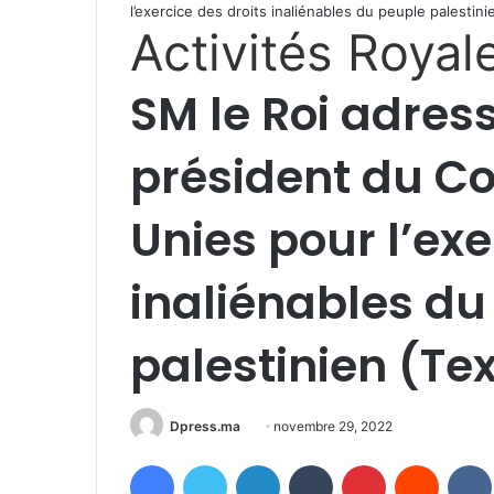
l’exercice des droits inaliénables du peuple palestini
Activités Royal
SM le Roi adre
président du C
Unies pour l’exe
inaliénables du
palestinien (Tex
Envoyer
Dpress.ma
novembre 29, 2022
un
Facebook
Twitter
Linkedin
Tumblr
Pinterest
Reddit
courriel