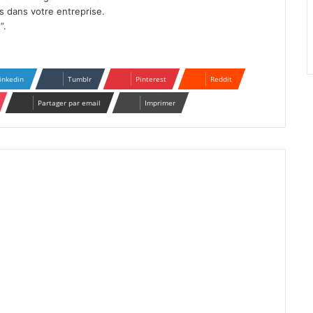
s dans votre entreprise.
”.
inkedin
Tumblr
Pinterest
Reddit
Partager par email
Imprimer