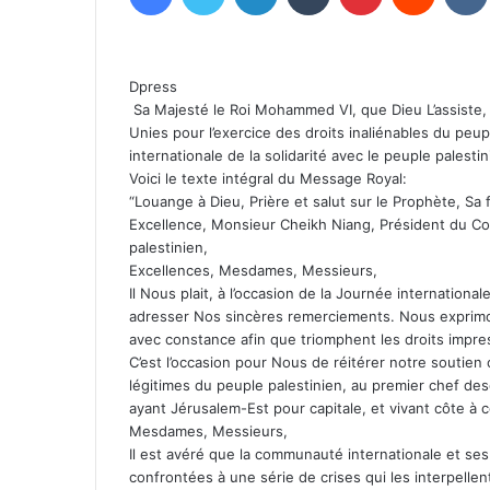
Dpress
Sa Majesté le Roi Mohammed VI, que Dieu L’assiste
Unies pour l’exercice des droits inaliénables du peup
internationale de la solidarité avec le peuple palestin
Voici le texte intégral du Message Royal:
“Louange à Dieu, Prière et salut sur le Prophète, Sa
Excellence, Monsieur Cheikh Niang, Président du Com
palestinien,
Excellences, Mesdames, Messieurs,
Il Nous plait, à l’occasion de la Journée international
adresser Nos sincères remerciements. Nous exprimo
avec constance afin que triomphent les droits impresc
C’est l’occasion pour Nous de réitérer notre soutien c
légitimes du peuple palestinien, au premier chef des
ayant Jérusalem-Est pour capitale, et vivant côte à côt
Mesdames, Messieurs,
Il est avéré que la communauté internationale et ses
confrontées à une série de crises qui les interpellen