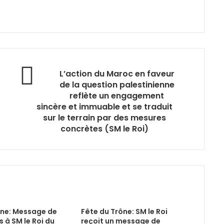
L’action du Maroc en faveur
de la question palestinienne
reflète un engagement
sincère et immuable et se traduit
sur le terrain par des mesures
concrètes (SM le Roi)
ône: Message de
Fête du Trône: SM le Roi
s à SM le Roi du
reçoit un message de