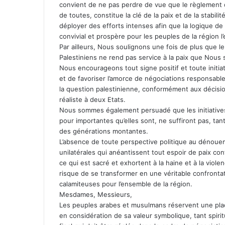
convient de ne pas perdre de vue que le règlement d
de toutes, constitue la clé de la paix et de la stabil
déployer des efforts intenses afin que la logique de
convivial et prospère pour les peuples de la région l’
Par ailleurs, Nous soulignons une fois de plus que le
Palestiniens ne rend pas service à la paix que Nous
Nous encourageons tout signe positif et toute initiat
et de favoriser l’amorce de négociations responsables
la question palestinienne, conformément aux décisions
réaliste à deux Etats.
Nous sommes également persuadé que les initiatives 
pour importantes qu’elles sont, ne suffiront pas, tan
des générations montantes.
L’absence de toute perspective politique au dénoueme
unilatérales qui anéantissent tout espoir de paix con
ce qui est sacré et exhortent à la haine et à la viol
risque de se transformer en une véritable confronta
calamiteuses pour l’ensemble de la région.
Mesdames, Messieurs,
Les peuples arabes et musulmans réservent une place 
en considération de sa valeur symbolique, tant spiri