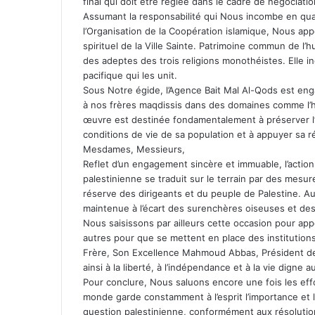
final qui doit être réglée dans le cadre de négociatio
Assumant la responsabilité qui Nous incombe en qua
l’Organisation de la Coopération islamique, Nous appe
spirituel de la Ville Sainte. Patrimoine commun de l’h
des adeptes des trois religions monothéistes. Elle i
pacifique qui les unit.
Sous Notre égide, l’Agence Bait Mal Al-Qods est enga
à nos frères maqdissis dans des domaines comme l’hab
œuvre est destinée fondamentalement à préserver l’ide
conditions de vie de sa population et à appuyer sa r
Mesdames, Messieurs,
Reflet d’un engagement sincère et immuable, l’acti
palestinienne se traduit sur le terrain par des mesu
réserve des dirigeants et du peuple de Palestine. Au
maintenue à l’écart des surenchères oiseuses et des 
Nous saisissons par ailleurs cette occasion pour appe
autres pour que se mettent en place des institutio
Frère, Son Excellence Mahmoud Abbas, Président de l
ainsi à la liberté, à l’indépendance et à la vie digne au
Pour conclure, Nous saluons encore une fois les eff
monde garde constamment à l’esprit l’importance et la
question palestinienne, conformément aux résolutions