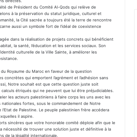
ns directes.
lité de Président du Comité Al-Qods qui relève de
lons à la préservation du statut juridique, culturel et
umanité, la Cité sacrée a toujours été la terre de rencontre
ncarne aussi un symbole fort de l’idéal de coexistence
gée dans la réalisation de projets concrets qui bénéficient
itat, la santé, l’éducation et les services sociaux. Son
ntité culturelle de la Ville Sainte, à améliorer les
ésistance.
on du Royaume du Maroc en faveur de la question
res concrètes qui emportent l’agrément et l’adhésion sans
ssi, Notre souhait est que cette question juste soit
calculs étriqués qui ne peuvent que lui être préjudiciables.
ler les acteurs palestiniens à faire corps les uns avec les
ns nationales fortes, sous le commandement de Notre
’Etat de Palestine. Le peuple palestinien frère accédera
xquelles il aspire.
orts sincères que votre honorable comité déploie afin que le
 nécessité de trouver une solution juste et définitive à la
 de la légalité internationale.