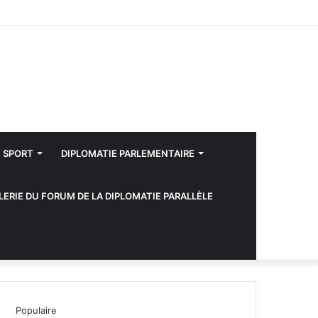
Facebook
Twitter
YouTube
Instagram
Sidebar
(barre
latérale)
SPORT
DIPLOMATIE PARLEMENTAIRE
LERIE DU FORUM DE LA DIPLOMATIE PARALLÈLE
Populaire