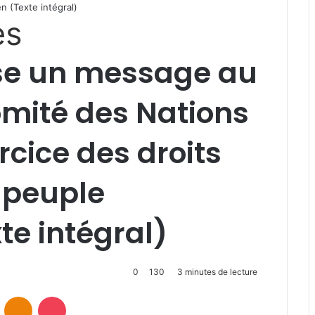
en (Texte intégral)
es
sse un message au
omité des Nations
rcice des droits
 peuple
te intégral)
0
130
3 minutes de lecture
VKontakte
Odnoklassniki
Pocket