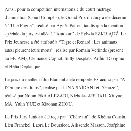
Ainsi, pour la compétition internationale du court-métrage
d’animation (Court Compèts), le Grand Prix du Jury a été décerné
à ‘’Une Fugue’’, réalisé par Agnès Patron, tandis que la mention
spéciale du jury est allée à ‘’Autokar’’ de Sylwia SZKIŁĄDŹ. Le
Prix Jeunesse a été attribué à ‘’Tigre et Renard : Les animaux
aussi pleurent leurs morts’’, réalisé par Romain Verlinde (présent
au FICAM), Clémence Cognot, Sully Desplats, Arthur Davignie
et Hélia Deplanque.
Le prix du meilleur film Étudiant a été remporté Ex aequo par ‘’A
l’Ombre des draps’’, réalisé par LINA SAÏDANI et ‘’Gauze’’,
réalisé par Noran Fikri ALEZABI, Nicholas ARUJAH, Xinyue
MA, Yulin YUE et Xiaonan ZHOU.
Le Prix Jury Junior a été reçu par ‘’Chère fin’’, de Khéma Cousin,
Lien Franckel, Laora Le Boursicot, Alissende Masson, Joséphine