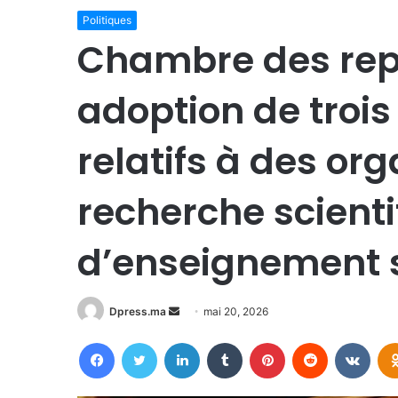
Politiques
Chambre des rep
adoption de trois 
relatifs à des or
recherche scienti
d’enseignement 
Envoyer
Dpress.ma
mai 20, 2026
un
Facebook
Twitter
Linkedin
Tumblr
Pinterest
Reddit
VKon
courriel