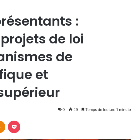
résentants :
projets de loi
ganismes de
fique et
supérieur
0
29
Temps de lecture 1 minute
takte
Odnoklassniki
Pocket