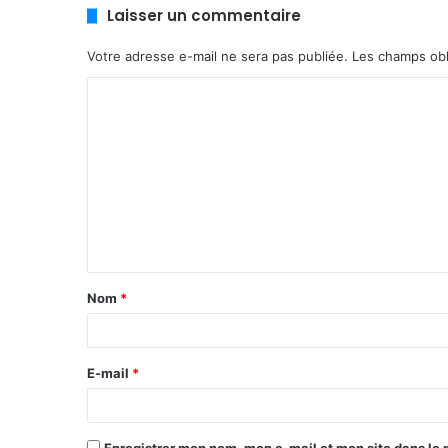
Laisser un commentaire
Votre adresse e-mail ne sera pas publiée.
Les champs obl
C
o
m
m
e
n
t
Nom
*
a
i
r
E-mail
*
e
*