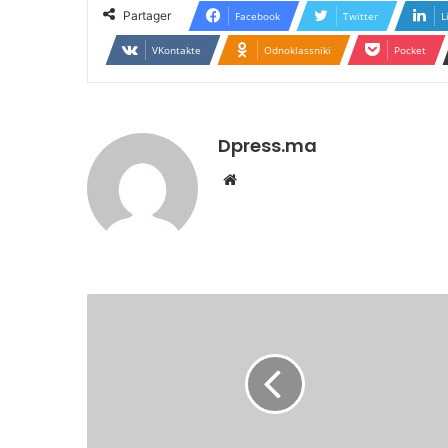
Partager
Facebook
Twitter
L
VKontakte
Odnoklassniki
Pocket
Dpress.ma
Website