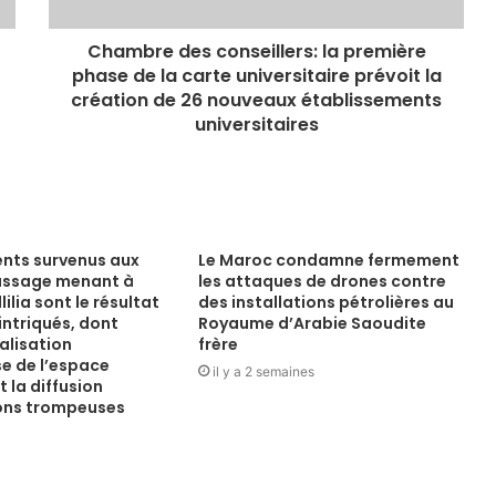
Chambre des conseillers: la première
phase de la carte universitaire prévoit la
création de 26 nouveaux établissements
universitaires
nts survenus aux
Le Maroc condamne fermement
assage menant à
les attaques de drones contre
ilia sont le résultat
des installations pétrolières au
intriqués, dont
Royaume d’Arabie Saoudite
alisation
frère
e de l’espace
il y a 2 semaines
 la diffusion
ons trompeuses