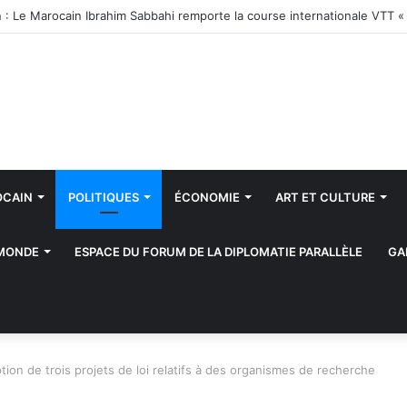
/INDH: Ouverture d’un salon des produits du terroir
OCAIN
POLITIQUES
ÉCONOMIE
ART ET CULTURE
 MONDE
ESPACE DU FORUM DE LA DIPLOMATIE PARALLÈLE
GA
on de trois projets de loi relatifs à des organismes de recherche