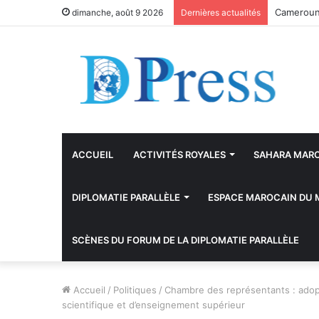
Khémisset
dimanche, août 9 2026
Dernières actualités
ACCUEIL
ACTIVITÉS ROYALES
SAHARA MAR
DIPLOMATIE PARALLÈLE
ESPACE MAROCAIN DU
SCÈNES DU FORUM DE LA DIPLOMATIE PARALLÈLE
Accueil
/
Politiques
/
Chambre des représentants : adopti
scientifique et d’enseignement supérieur