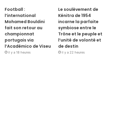
Football :
Le soulèvement de
l’international
Kénitra de 1954
Mohamed Bouldini
incarne la parfaite
fait son retour au
symbiose entre le
championnat
Trône et le peuple et
portugais via
l’unité de volonté et
l’Académico de Viseu
de destin
il y a 18 heures
il y a 22 heures