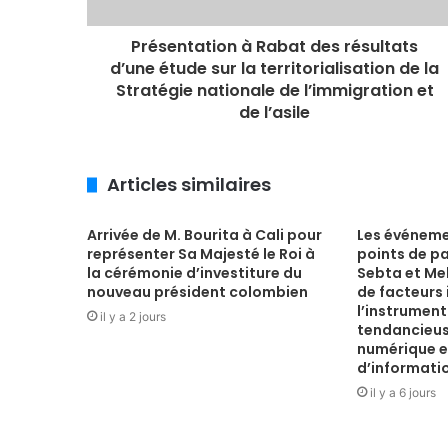
Présentation à Rabat des résultats
d’une étude sur la territorialisation de la
Stratégie nationale de l’immigration et
de l’asile
Articles similaires
Arrivée de M. Bourita à Cali pour
Les événeme
représenter Sa Majesté le Roi à
points de p
la cérémonie d’investiture du
Sebta et Mell
nouveau président colombien
de facteurs 
l’instrument
il y a 2 jours
tendancieus
numérique et
d’informati
il y a 6 jours