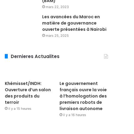
(BAM)
mars 22, 2023
Les avancées du Maroc en
matière de gouvernance
ouverte présentées à Nairobi
mars 25, 2025
Dernieres Actualites
Khémisset/INDH:
Le gouvernement
Ouverture d’un salon
français ouvre la voie
des produits du
à l’homologation des
terroir
premiers robots de
livraison autonome
il y a 15 heures
il y a 16 heures