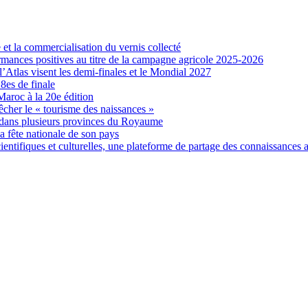
et la commercialisation du vernis collecté
formances positives au titre de la campagne agricole 2025-2026
Atlas visent les demi-finales et le Mondial 2027
es de finale
Maroc à la 20e édition
êcher le « tourisme des naissances »
 dans plusieurs provinces du Royaume
la fête nationale de son pays
entifiques et culturelles, une plateforme de partage des connaissances 