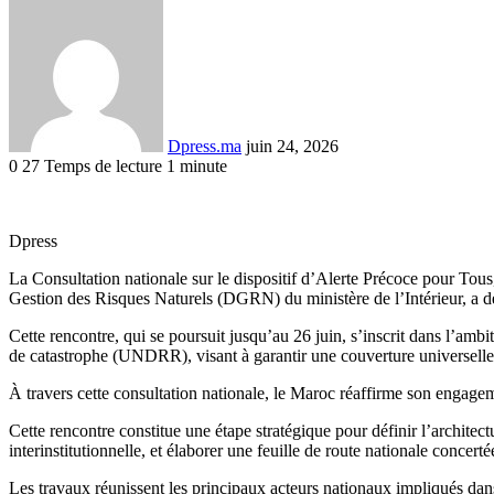
Envoyer
un
courriel
Dpress.ma
juin 24, 2026
0
27
Temps de lecture 1 minute
Facebook
Twitter
Linkedin
Tumblr
Pinterest
Reddit
VKontakte
Odnoklassniki
Pocket
Dpress
La Consultation nationale sur le dispositif d’Alerte Précoce pour Tous
Gestion des Risques Naturels (DGRN) du ministère de l’Intérieur, a d
Cette rencontre, qui se poursuit jusqu’au 26 juin, s’inscrit dans l’a
de catastrophe (UNDRR), visant à garantir une couverture universelle 
À travers cette consultation nationale, le Maroc réaffirme son engageme
Cette rencontre constitue une étape stratégique pour définir l’archite
interinstitutionnelle, et élaborer une feuille de route nationale concert
Les travaux réunissent les principaux acteurs nationaux impliqués dans 