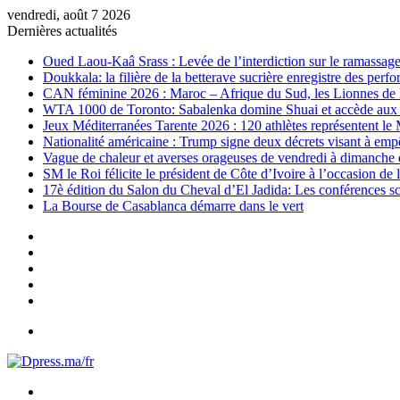
vendredi, août 7 2026
Dernières actualités
Oued Laou-Kaâ Srass : Levée de l’interdiction sur le ramassage 
Doukkala: la filière de la betterave sucrière enregistre des per
CAN féminine 2026 : Maroc – Afrique du Sud, les Lionnes de l’
WTA 1000 de Toronto: Sabalenka domine Shuai et accède aux 8
Jeux Méditerranées Tarente 2026 : 120 athlètes représentent le 
Nationalité américaine : Trump signe deux décrets visant à emp
Vague de chaleur et averses orageuses de vendredi à dimanche
SM le Roi félicite le président de Côte d’Ivoire à l’occasion de 
17è édition du Salon du Cheval d’El Jadida: Les conférences sci
La Bourse de Casablanca démarre dans le vert
Sidebar
(barre
Instagram
latérale)
YouTube
Twitter
Facebook
Menu
Rechercher