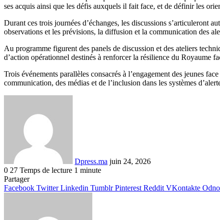
ses acquis ainsi que les défis auxquels il fait face, et de définir les or
Durant ces trois journées d’échanges, les discussions s’articuleront au
observations et les prévisions, la diffusion et la communication des ale
Au programme figurent des panels de discussion et des ateliers techniq
d’action opérationnel destinés à renforcer la résilience du Royaume fac
Trois événements parallèles consacrés à l’engagement des jeunes face 
communication, des médias et de l’inclusion dans les systèmes d’alerte
Envoyer
un
courriel
Dpress.ma
juin 24, 2026
0
27
Temps de lecture 1 minute
Facebook
Twitter
Linkedin
Tumblr
Pinterest
Reddit
VKontakte
Odnoklassniki
Pocket
Partager
Facebook
Twitter
Linkedin
Tumblr
Pinterest
Reddit
VKontakte
Odnok