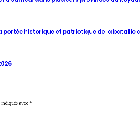
a portée historique et patriotique de la bataill
2026
t indiqués avec
*