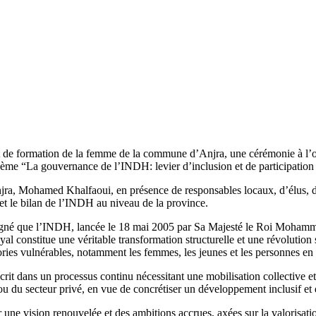
t de formation de la femme de la commune d’Anjra, une cérémonie à l’oc
hème “La gouvernance de l’INDH: levier d’inclusion et de participatio
jra, Mohamed Khalfaoui, en présence de responsables locaux, d’élus, de 
s et le bilan de l’INDH au niveau de la province.
igné que l’INDH, lancée le 18 mai 2005 par Sa Majesté le Roi Mohammed
constitue une véritable transformation structurelle et une révolution soc
ories vulnérables, notamment les femmes, les jeunes et les personnes en si
t dans un processus continu nécessitant une mobilisation collective et
tif ou du secteur privé, en vue de concrétiser un développement inclusif et
 une vision renouvelée et des ambitions accrues, axées sur la valorisat