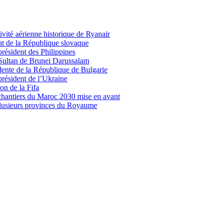
vité aérienne historique de Ryanair
nt de la République slovaque
président des Philippines
 Sultan de Brunei Darussalam
idente de la République de Bulgarie
président de l’Ukraine
on de la Fifa
 chantiers du Maroc 2030 mise en avant
plusieurs provinces du Royaume