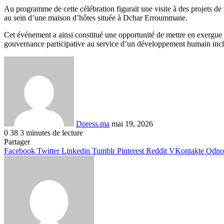
Au programme de cette célébration figurait une visite à des projets de
au sein d’une maison d’hôtes située à Dchar Erroummane.
Cet événement a ainsi constitué une opportunité de mettre en exergue l
gouvernance participative au service d’un développement humain inclu
Envoyer
un
courriel
Dpress.ma
mai 19, 2026
0
38
3 minutes de lecture
Facebook
Twitter
Linkedin
Tumblr
Pinterest
Reddit
VKontakte
Odnoklassniki
Pocket
Partager
Facebook
Twitter
Linkedin
Tumblr
Pinterest
Reddit
VKontakte
Odnok