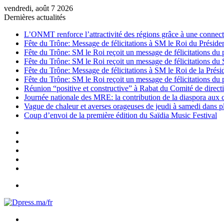
vendredi, août 7 2026
Dernières actualités
L’ONMT renforce l’attractivité des régions grâce à une connecti
Fête du Trône: Message de félicitations à SM le Roi du Préside
Fête du Trône: SM le Roi reçoit un message de félicitations du 
Fête du Trône: SM le Roi reçoit un message de félicitations du
Fête du Trône: Message de félicitations à SM le Roi de la Prés
Fête du Trône: SM le Roi reçoit un message de félicitations du 
Réunion “positive et constructive” à Rabat du Comité de directi
Journée nationale des MRE: la contribution de la diaspora aux
Vague de chaleur et averses orageuses de jeudi à samedi dans 
Coup d’envoi de la première édition du Saïdia Music Festival
Sidebar
(barre
Instagram
latérale)
YouTube
Twitter
Facebook
Menu
Rechercher