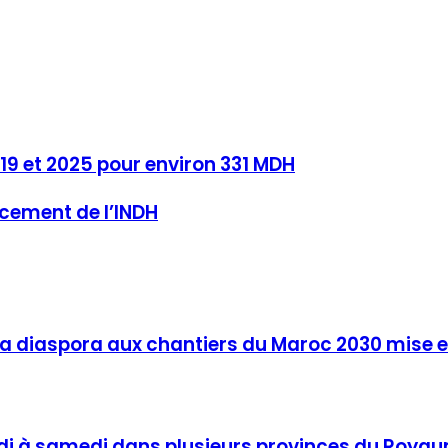
019 et 2025 pour environ 331 MDH
ncement de l’INDH
 la diaspora aux chantiers du Maroc 2030 mise 
udi à samedi dans plusieurs provinces du Roya