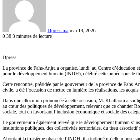
courriel
Dpress.ma
mai 19, 2026
0
38
3 minutes de lecture
Facebook
Twitter
Linkedin
Tumblr
Pinterest
Reddit
VKontakte
Odnoklassniki
Pocket
Dpress
La province de Fahs-Anjra a organisé, lundi, au Centre d’éducation e
pour le développement humain (INDH), célébré cette année sous le t
Cette rencontre, présidée par le gouverneur de la province de Fahs-An
civile, a été l’occasion de mettre en lumière les réalisations, les acqui
Dans une allocution prononcée à cette occasion, M. Khalfaoui a soul
au cœur des politiques de développement, relevant que ce chantier Royal 
sociale, tout en favorisant l’inclusion économique et sociale des catég
Le gouverneur a également relevé que le développement humain s’inscri
institutions publiques, des collectivités territoriales, du tissu associa
Abordant la troisième phase de l’INDH, il a indiqué qu’elle repose sur