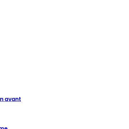
en avant
ume