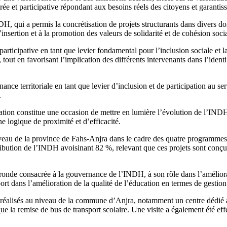
e et participative répondant aux besoins réels des citoyens et garantis
NDH, qui a permis la concrétisation de projets structurants dans divers 
nsertion et à la promotion des valeurs de solidarité et de cohésion socia
e participative en tant que levier fondamental pour l’inclusion sociale et
out en favorisant l’implication des différents intervenants dans l’identifi
ce territoriale en tant que levier d’inclusion et de participation au s
.
tion constitue une occasion de mettre en lumière l’évolution de l’INDH à 
e logique de proximité et d’efficacité.
u niveau de la province de Fahs-Anjra dans le cadre des quatre programm
ibution de l’INDH avoisinant 82 %, relevant que ces projets sont conçu
ronde consacrée à la gouvernance de l’INDH, à son rôle dans l’améliora
rt dans l’amélioration de la qualité de l’éducation en termes de gestio
jets réalisés au niveau de la commune d’Anjra, notamment un centre dédi
ue la remise de bus de transport scolaire. Une visite a également été e