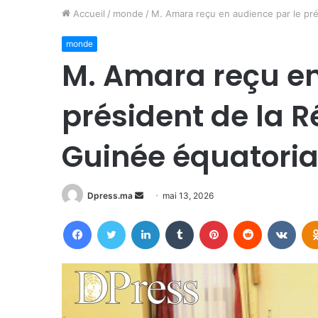
Accueil
/
monde
/
M. Amara reçu en audience par le pré
monde
M. Amara reçu en
président de la 
Guinée équatoria
Envoyer
Dpress.ma
mai 13, 2026
un
Facebook
Twitter
Linkedin
Tumblr
Pinterest
Reddit
VKon
courriel