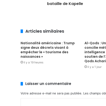
bataille de Kapelle
Articles similaires
Nationalité américaine : Trump
Al-Qods : Un
signe deux décrets visant à
concilie mét
empêcher le « tourisme des
intelligence 
naissances »
soutien de l
Qods Achari
il y a 19 heures
il y a 1 jour
Laisser un commentaire
Votre adresse e-mail ne sera pas publiée.
Les champs obl
C