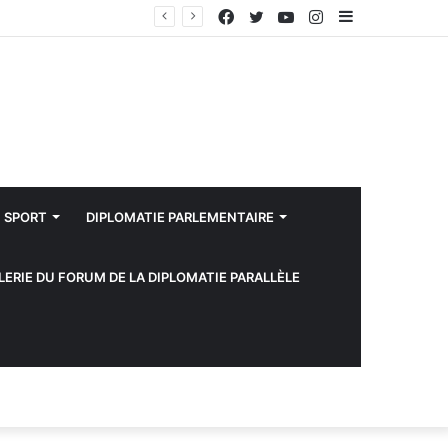
Facebook
Twitter
YouTube
Instagram
Sidebar
Doukkala: la filière de la betterave sucrière enregistre des performances positives au titre de la campagne agricole 2025-2026
(barre
latérale)
SPORT
DIPLOMATIE PARLEMENTAIRE
LERIE DU FORUM DE LA DIPLOMATIE PARALLÈLE