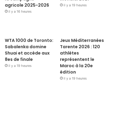
agricole 2025-2026
il y a 19 heures
il y a 16 heures
WTA 1000 de Toronto:
Jeux Méditerranées
Sabalenka domine
Tarente 2026 : 120
Shuai et accède aux
athlètes
8es de finale
représentent le
Maroc à la 20e
il y a 19 heures
édition
il y a 19 heures