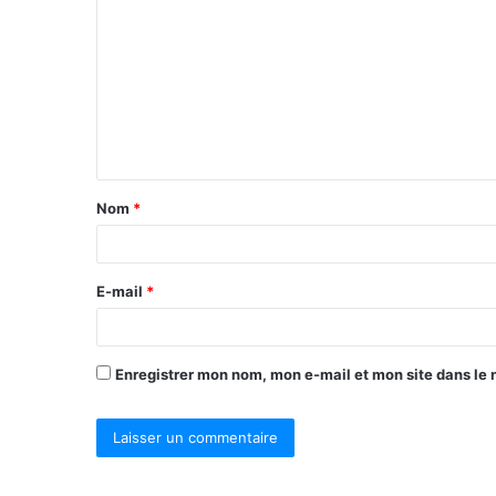
o
m
m
e
n
t
Nom
*
a
i
r
E-mail
*
e
*
Enregistrer mon nom, mon e-mail et mon site dans le