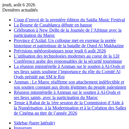
jeudi, août 6 2026
Dernières actualités
Coup d’envoi de la première édition du Saïdia Music Festival
La Bourse de Casablanca débute en hausse
Célébration à New Delhi de la Journée de l’Afrique avec la
participation du Maroc
Province d’Azilal: Un colloque met en exergue la portée
historique et patriotique de la bataille de Oued Al Makhazine
Prévisions météorologiques pour jeudi 6 août 2026
L’utilisation des technologies modernes au coeur de la 12è
Conférence arabe des responsables de la sécurité touristique
La réunion ministérielle à Amman sur le soutien à Al-Qods et
ses lieux saints souligne l’importance du rôle du Comité Al
Qods présidé par SM le Roi
Amman : Le Maroc réaffirme son attachement indéfectible et
son soutien constant aux droits légitimes du peuple palestinien
Réunion ministérielle à Amman sur le soutien à Al-Qods et
ses lieux saints, avec la participation du Maroc
Tenue à Rabat de la 1ère session de la Commission d’Aide à
la Numérisation, à la Modernisation et à la Création des Salles
de Cinéma au titre de l’année 2026
Sidebar (barre latérale)
Instagram