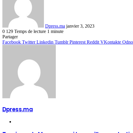
Dpress.ma
janvier 3, 2023
0
129
Temps de lecture 1 minute
Facebook
Twitter
Linkedin
Tumblr
Pinterest
Reddit
VKontakte
Odnoklassniki
Pocket
Partager
Facebook
Twitter
Linkedin
Tumblr
Pinterest
Reddit
VKontakte
Odnok
Dpress.ma
Website