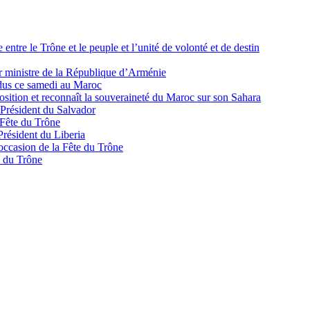
ntre le Trône et le peuple et l’unité de volonté et de destin
er ministre de la République d’Arménie
ndus ce samedi au Maroc
ition et reconnaît la souveraineté du Maroc sur son Sahara
 Président du Salvador
 Fête du Trône
Président du Liberia
’occasion de la Fête du Trône
e du Trône