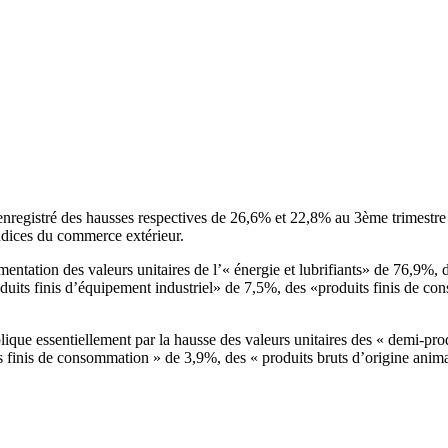
ont enregistré des hausses respectives de 26,6% et 22,8% au 3ème trimest
ndices du commerce extérieur.
mentation des valeurs unitaires de l’« énergie et lubrifiants» de 76,9%,
uits finis d’équipement industriel» de 7,5%, des «produits finis de co
xplique essentiellement par la hausse des valeurs unitaires des « demi-pr
s finis de consommation » de 3,9%, des « produits bruts d’origine animal