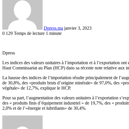
courriel
Dpress.ma
janvier 3, 2023
0
129
Temps de lecture 1 minute
Facebook
Twitter
Linkedin
Tumblr
Pinterest
Reddit
VKontakte
Odnoklassniki
Pocket
Dpress
Les indices des valeurs unitaires à l’importation et à l’exportation 
Haut Commissariat au Plan (HCP) dans sa récente note relative aux i
La hausse des indices de l’importation résulte principalement de l’aug
de 30,8%, des «produits bruts d’origine minérale» de 97,0%, des «prod
végétale» de 12,7%, explique le HCP.
Pour sa part, l’augmentation des valeurs unitaires à l’exportation s’e
des « produits finis d’équipement industriel » de 19,7%, des « produit
2,0% et de l’«énergie et lubrifiants» de 30,4%.
Envoyer
un
courriel