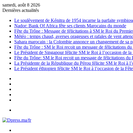
samedi, août 8 2026
Dernières actualités
Le soulèvement de Kénitra de 1954 incarne la parfaite symbiose e
Nador: Bank Of Africa fête ses clients Marocains du monde
Fête du Trône : Message de félicitations à SM le Roi du Premi
Météo : temps chaud, averses orageuses et rafales de vent atte
Sahara marocain : la Colombie annonce un changement de sa pos
Fête du Trône : SM le Roi reçoit un message de félicitations du
Le Président de Singapour félicite SM le Roi à l’occasion de la
Fête du Trône: SM le Roi reçoit un message de félicitations du 
La Présidente de la République du Pérou félicite SM le Roi à l
Le Président éthiopien félicite SM le Roi à l’occasion de la Fêt
Sidebar
(barre
Instagram
latérale)
YouTube
Twitter
Facebook
Menu
Rechercher