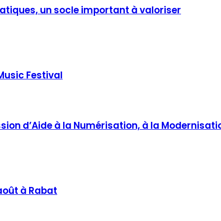
atiques, un socle important à valoriser
Music Festival
sion d’Aide à la Numérisation, à la Modernisati
 août à Rabat