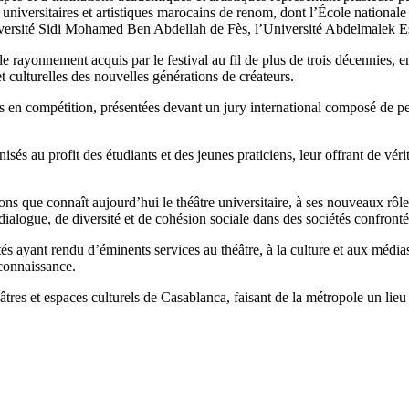
ts universitaires et artistiques marocains de renom, dont l’École nation
niversité Sidi Mohamed Ben Abdellah de Fès, l’Université Abdelmalek 
, le rayonnement acquis par le festival au fil de plus de trois décennies, 
 culturelles des nouvelles générations de créateurs.
 en compétition, présentées devant un jury international composé de per
nisés au profit des étudiants et des jeunes praticiens, leur offrant de vé
ons que connaît aujourd’hui le théâtre universitaire, à ses nouveaux rôle
 dialogue, de diversité et de cohésion sociale dans des sociétés confronté
s ayant rendu d’éminents services au théâtre, à la culture et aux médi
 connaissance.
éâtres et espaces culturels de Casablanca, faisant de la métropole un lieu 