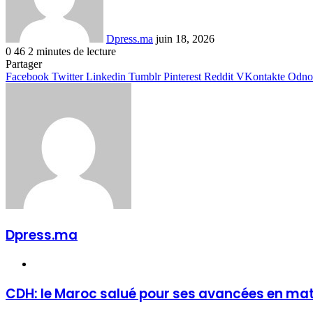
Dpress.ma
juin 18, 2026
0
46
2 minutes de lecture
Facebook
Twitter
Linkedin
Tumblr
Pinterest
Reddit
VKontakte
Odnoklassniki
Pocket
Partager
Facebook
Twitter
Linkedin
Tumblr
Pinterest
Reddit
VKontakte
Odnok
Dpress.ma
Website
CDH: le Maroc salué pour ses avancées en matiè