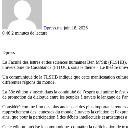
courriel
Dpress.ma
juin 18, 2026
0
46
2 minutes de lecture
Facebook
Twitter
Linkedin
Tumblr
Pinterest
Reddit
VKontakte
Odnoklassniki
Pocket
Dpress
La Faculté des lettres et des sciences humaines Ben M’Sik (FLSHB), rel
universitaire de Casablanca (FITUC), sous le thème « Le théâtre univer
Un communiqué de la FLSHB indique que cette manifestation culturelle e
différentes régions du monde.
La 38è édition s’inscrit dans la continuité de l’esprit qui anime le fes
de promotion du dialogue entre les peuples à travers le langage de l’ar
Considéré comme l’un des plus anciens et des plus importants rendez-v
rapprochement des jeunesses du monde à travers la création et l’express
ainsi que pour la participation à des débats intellectuels et artistiques
Cette édition, précise le communiqué, connaîtra la participation de tro