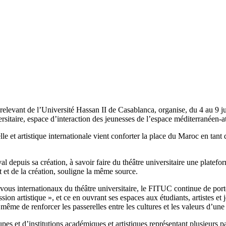
evant de l’Université Hassan II de Casablanca, organise, du 4 au 9 juill
sitaire, espace d’interaction des jeunesses de l’espace méditerranéen-at
t artistique internationale vient conforter la place du Maroc en tant q
tival depuis sa création, à savoir faire du théâtre universitaire une plate
t et de la création, souligne la même source.
ous internationaux du théâtre universitaire, le FITUC continue de port
ion artistique », et ce en ouvrant ses espaces aux étudiants, artistes et
 à même de renforcer les passerelles entre les cultures et les valeurs d’une
upes et d’institutions académiques et artistiques représentant plusieurs p