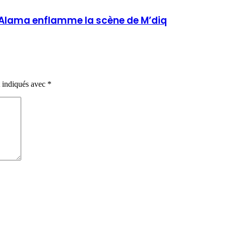
b Alama enflamme la scène de M’diq
t indiqués avec
*