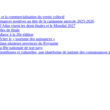
et la commercialisation du vernis collecté
formances positives au titre de la campagne agricole 2025-2026
Atlas visent les demi-finales et le Mondial 2027
es de finale
Maroc à la 20e édition
êcher le « tourisme des naissances »
 dans plusieurs provinces du Royaume
la fête nationale de son pays
entifiques et culturelles, une plateforme de partage des connaissances 