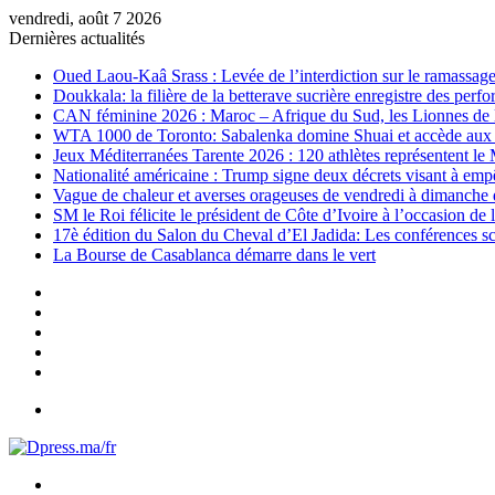
vendredi, août 7 2026
Dernières actualités
Oued Laou-Kaâ Srass : Levée de l’interdiction sur le ramassage 
Doukkala: la filière de la betterave sucrière enregistre des per
CAN féminine 2026 : Maroc – Afrique du Sud, les Lionnes de l’
WTA 1000 de Toronto: Sabalenka domine Shuai et accède aux 8
Jeux Méditerranées Tarente 2026 : 120 athlètes représentent le 
Nationalité américaine : Trump signe deux décrets visant à emp
Vague de chaleur et averses orageuses de vendredi à dimanche
SM le Roi félicite le président de Côte d’Ivoire à l’occasion de 
17è édition du Salon du Cheval d’El Jadida: Les conférences sci
La Bourse de Casablanca démarre dans le vert
Sidebar
(barre
Instagram
latérale)
YouTube
Twitter
Facebook
Menu
Rechercher