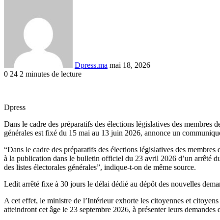
Envoyer
un
courriel
Dpress.ma
mai 18, 2026
0
24
2 minutes de lecture
Facebook
Twitter
Linkedin
Tumblr
Pinterest
Reddit
VKontakte
Odnoklassniki
Pocket
Dpress
Dans le cadre des préparatifs des élections législatives des membres d
générales est fixé du 15 mai au 13 juin 2026, annonce un communiqué 
“Dans le cadre des préparatifs des élections législatives des membres 
à la publication dans le bulletin officiel du 23 avril 2026 d’un arrêté d
des listes électorales générales”, indique-t-on de même source.
Ledit arrêté fixe à 30 jours le délai dédié au dépôt des nouvelles dema
A cet effet, le ministre de l’Intérieur exhorte les citoyennes et citoye
atteindront cet âge le 23 septembre 2026, à présenter leurs demandes d