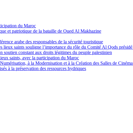
ticipation du Maroc
que et patriotique de la bataille de Oued Al Makhazine
érence arabe des responsables de la sécurité touristique
es lieux saints souligne l’importance du rôle du Comité Al Qods présid
 soutien constant aux droits légitimes du peuple palestinien
ieux saints, avec la participation du Maroc
Numérisation, à la Modernisation et à la Création des Salles de Cinéma 
sés à la préservation des ressources hydriques