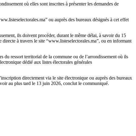
rondissement où elles sont inscrites à présenter les demandes de
www.listeselectorales.ma” ou auprès des bureaux désignés à cet effet
ssement, ils doivent procéder, durant le même délai, à savoir du 15
e directe à travers le site “www.listeselectorales.ma”, ou en informant
ors du ressort territorial de la commune ou de l’arrondissement où ils
électronique dédié aux listes électorales générales
inscription directement via le site électronique ou auprès des bureaux
 savoir au plus tard le 13 juin 2026, conclut le communiqué.