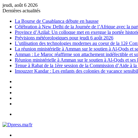
jeudi, août 6 2026
Dernières actualités
La Bourse de Casablanca débute en hausse
Célébration à New Delhi de la Journée de l’Afrique avec la par
Province d’Azilal: Un colloque met en exergue la portée histori
Prévisions météorologiques pour jeudi 6 août 2026
L’utilisation des technologies modernes au coeur de la 12è Conf
La réunion ministérielle à Amman sur le soutien à Al-Qods et s
Amman : Le Maroc réaffirme son attachement indéfectible et son
Réunion ministérielle à Amman sur le soutien à Al-Qods et ses l
Tenue à Rabat de la 1ère session de la Commission d’Aide à la 
Imouzzer Kandar : Les enfants des colonies de vacance sensibili
Sidebar
(barre
Instagram
latérale)
YouTube
Twitter
Facebook
Menu
Rechercher