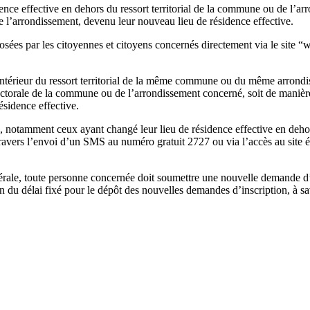
ence effective en dehors du ressort territorial de la commune ou de l’ar
 de l’arrondissement, devenu leur nouveau lieu de résidence effective.
sées par les citoyennes et citoyens concernés directement via le site “
 l’intérieur du ressort territorial de la même commune ou du même arrondi
électorale de la commune ou de l’arrondissement concerné, soit de manièr
ésidence effective.
eurs, notamment ceux ayant changé leur lieu de résidence effective en deh
 à travers l’envoi d’un SMS au numéro gratuit 2727 ou via l’accès au site 
énérale, toute personne concernée doit soumettre une nouvelle demande d’
a fin du délai fixé pour le dépôt des nouvelles demandes d’inscription, à