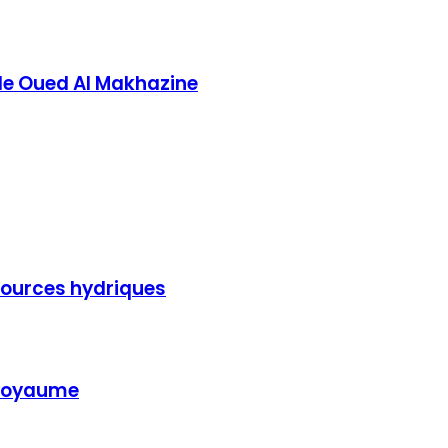
e de Oued Al Makhazine
ssources hydriques
 Royaume