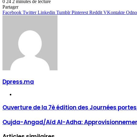
0
24
2 minutes de lecture
Facebook
Twitter
Linkedin
Tumblr
Pinterest
Reddit
VKontakte
Odnoklassniki
Pocket
Partager
Facebook
Twitter
Linkedin
Tumblr
Pinterest
Reddit
VKontakte
Odnok
Dpress.ma
Website
Ouverture de la 7è édition des Journées porte
Oujda-Angad/Aïd Al-Adha: Approvisionnement
Articles similaires