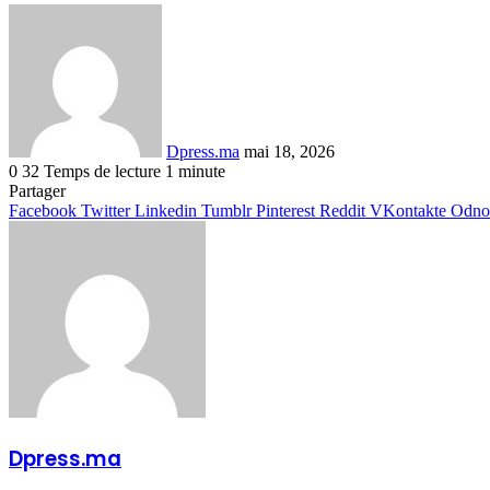
Envoyer
un
courriel
Dpress.ma
mai 18, 2026
0
32
Temps de lecture 1 minute
Facebook
Twitter
Linkedin
Tumblr
Pinterest
Reddit
VKontakte
Odnoklassniki
Pocket
Partager
Facebook
Twitter
Linkedin
Tumblr
Pinterest
Reddit
VKontakte
Odnok
Dpress.ma