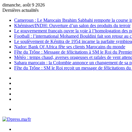
dimanche, août 9 2026
Dernières actualités
Cameroun : Le Marocain Ibrahim Sabbahi remporte la course i
Khémisset/INDH: Ouverture d’un salon des produits du terroir
Le gouvernement français ouvre la voie à l’homologation des p
Football : l’international Mohamed Bouldini fait son retour au
Le soulèvement de Kénitra de 1954 incarne la parfaite symbiose e
Nador: Bank Of Africa fête ses clients Marocains du monde
Fête du Trône : Message de félicitations à SM le Roi du Premi
Météo : temps chaud, averses orageuses et rafales de vent atte
Sahara marocain : la Colombie annonce un changement de sa pos
Fête du Trône : SM le Roi reçoit un message de félicitations du
Sidebar
(barre
Instagram
latérale)
YouTube
Twitter
Facebook
Menu
Rechercher