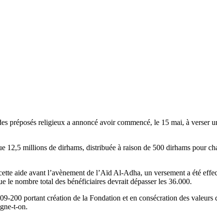
réposés religieux a annoncé avoir commencé, le 15 mai, à verser une a
 12,5 millions de dirhams, distribuée à raison de 500 dirhams pour cha
ette aide avant l’avènement de l’Aïd Al-Adha, un versement a été effectu
e le nombre total des bénéficiaires devrait dépasser les 36.000.
9-200 portant création de la Fondation et en consécration des valeurs de 
igne-t-on.