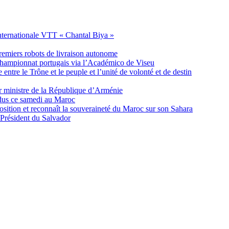
nternationale VTT « Chantal Biya »
remiers robots de livraison autonome
 championnat portugais via l’Académico de Viseu
ntre le Trône et le peuple et l’unité de volonté et de destin
er ministre de la République d’Arménie
ndus ce samedi au Maroc
ition et reconnaît la souveraineté du Maroc sur son Sahara
 Président du Salvador