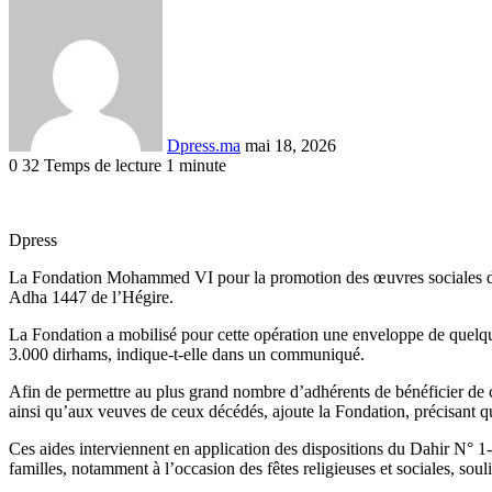
Envoyer
un
courriel
Dpress.ma
mai 18, 2026
0
32
Temps de lecture 1 minute
Facebook
Twitter
Linkedin
Tumblr
Pinterest
Reddit
VKontakte
Odnoklassniki
Pocket
Dpress
La Fondation Mohammed VI pour la promotion des œuvres sociales des p
Adha 1447 de l’Hégire.
La Fondation a mobilisé pour cette opération une enveloppe de quelque
3.000 dirhams, indique-t-elle dans un communiqué.
Afin de permettre au plus grand nombre d’adhérents de bénéficier de c
ainsi qu’aux veuves de ceux décédés, ajoute la Fondation, précisant qu
Ces aides interviennent en application des dispositions du Dahir N° 1-0
familles, notamment à l’occasion des fêtes religieuses et sociales, soul