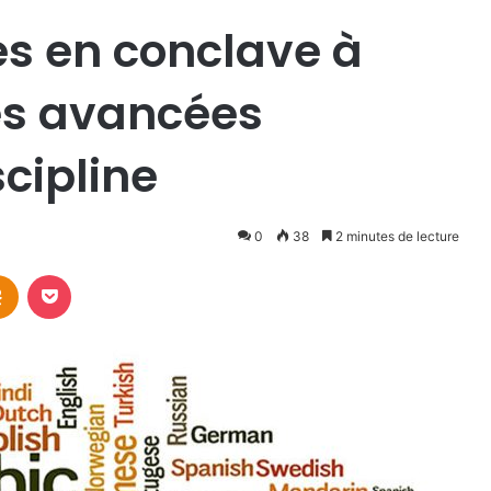
s en conclave à
es avancées
scipline
0
38
2 minutes de lecture
takte
Odnoklassniki
Pocket