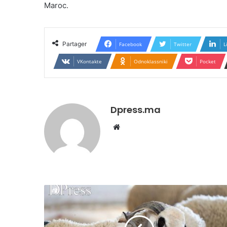
Maroc.
Partager
Facebook
Twitter
L
VKontakte
Odnoklassniki
Pocket
Dpress.ma
Website