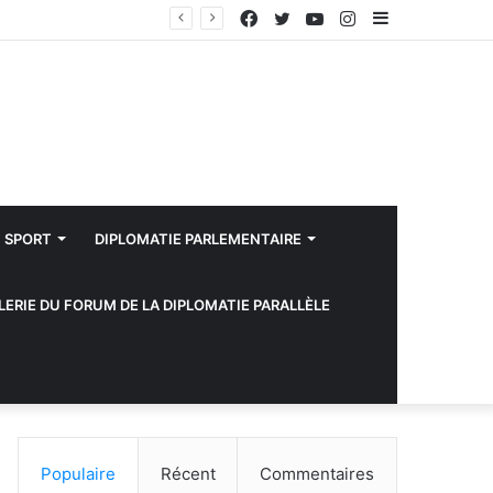
Facebook
Twitter
YouTube
Instagram
Sidebar
e slovaque
(barre
latérale)
SPORT
DIPLOMATIE PARLEMENTAIRE
LERIE DU FORUM DE LA DIPLOMATIE PARALLÈLE
Populaire
Récent
Commentaires