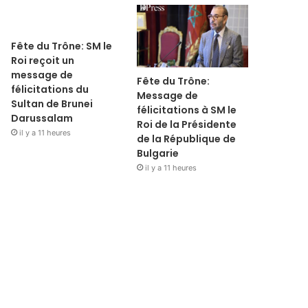
Fête du Trône: SM le
Roi reçoit un
message de
Fête du Trône:
félicitations du
Message de
Sultan de Brunei
félicitations à SM le
Darussalam
Roi de la Présidente
il y a 11 heures
de la République de
Bulgarie
il y a 11 heures