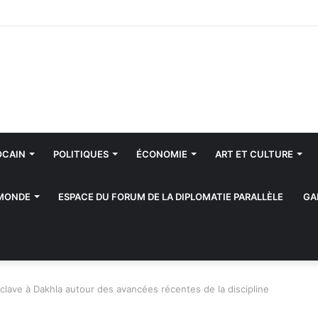
ône: Message de félicitations à SM le Roi du Président de la Républiqu
OCAIN
POLITIQUES
ÉCONOMIE
ART ET CULTURE
 MONDE
ESPACE DU FORUM DE LA DIPLOMATIE PARALLÈLE
GA
ave à Dakhla autour des avancées récentes de la discipline