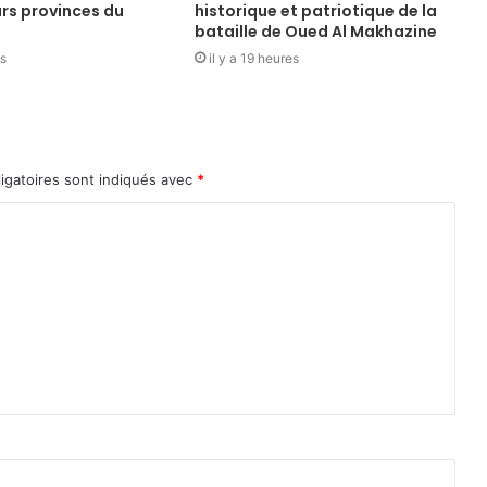
urs provinces du
historique et patriotique de la
bataille de Oued Al Makhazine
es
il y a 19 heures
igatoires sont indiqués avec
*