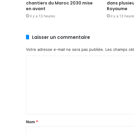
chantiers du Maroc 2030 mise
dans plusie
en avant
Royaume
il y a 13 heures
il y a 13 heur
Laisser un commentaire
Votre adresse e-mail ne sera pas publiée.
Les champs obl
C
o
m
m
e
n
t
Nom
*
a
i