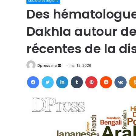
societe et regions
Des hématologue
Dakhla autour d
récentes de la di
Envoyer
Dpress.ma
mai 15, 2026
un
Facebook
Twitter
Linkedin
Tumblr
Pinterest
Reddit
VKon
courriel