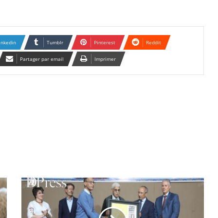
inkedin
Tumblr
Pinterest
Reddit
Partager par email
Imprimer