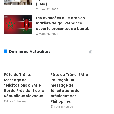
(BAM)
mars 22, 2023
Les avancées du Maroc en
matière de gouvernance
ouverte présentées à Nairobi
mars 25, 2025
Dernieres Actualites
Fête du Trône:
Fête du Trône: SM le
Message de
Roi reçoit un
félicitations à SM le
message de
Roi du Président de la
félicitations du
République slovaque
président des
Philippines
il y a 11 heures
il y a 11 heures