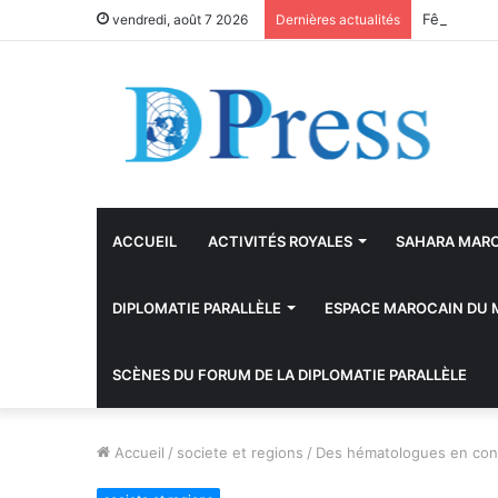
Fête du Tr
vendredi, août 7 2026
Dernières actualités
ACCUEIL
ACTIVITÉS ROYALES
SAHARA MAR
DIPLOMATIE PARALLÈLE
ESPACE MAROCAIN DU
SCÈNES DU FORUM DE LA DIPLOMATIE PARALLÈLE
Accueil
/
societe et regions
/
Des hématologues en concl