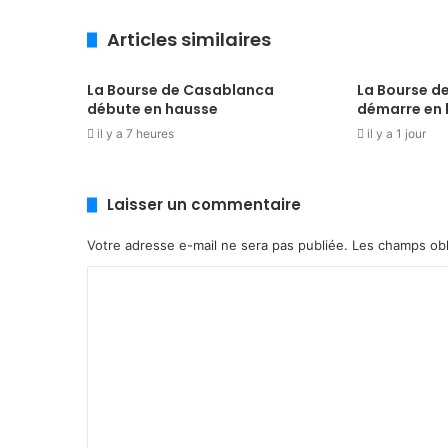
Articles similaires
La Bourse de Casablanca
La Bourse d
débute en hausse
démarre en
il y a 7 heures
il y a 1 jour
Laisser un commentaire
Votre adresse e-mail ne sera pas publiée.
Les champs obl
C
o
m
m
e
n