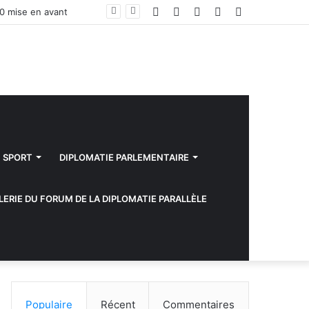
Facebook
Twitter
YouTube
Instagram
Sidebar
30 mise en avant
(barre
latérale)
SPORT
DIPLOMATIE PARLEMENTAIRE
LERIE DU FORUM DE LA DIPLOMATIE PARALLÈLE
Populaire
Récent
Commentaires