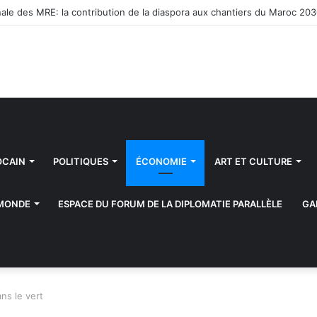
ale des MRE: la contribution de la diaspora aux chantiers du Maroc 20
OCAIN
POLITIQUES
ÉCONOMIE
ART ET CULTURE
 MONDE
ESPACE DU FORUM DE LA DIPLOMATIE PARALLÈLE
GA
ns le vert