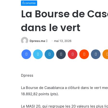
Économie
La Bourse de Cas
dans le vert
Envoyer
Dpress.ma
mai 13, 2026
un
Facebook
Twitter
Linkedin
Tumblr
Pinterest
Reddit
VKon
courriel
Dpress
La Bourse de Casablanca a clôturé dans le vert merc
18.892,82 points (pts).
Le MASI 20, qui regroupe les 20 valeurs les plus li