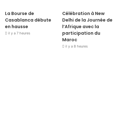
La Bourse de
Célébration à New
Casablanca débute
Delhi de la Journée de
en hausse
l’Afrique avec la
participation du
il y a 7 heures
Maroc
il y a 8 heures