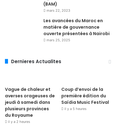
(BAM)
mars 22, 2023
Les avancées du Maroc en
matière de gouvernance
ouverte présentées à Nairobi
mars 25, 2025
Dernieres Actualites
Vague de chaleur et
Coup d’envoi de la
averses orageuses de
première édition du
jeudi à samedi dans
Saïdia Music Festival
plusieurs provinces
il y a 5 heures
du Royaume
il y a 2 heures