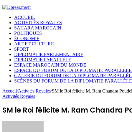
ACCUEIL
ACTIVITÉS ROYALES
SAHARA MAROCAIN
POLITIQUES
ÉCONOMIE
ART ET CULTURE
SPORT
DIPLOMATIE PARLEMENTAIRE
DIPLOMATIE PARALLÈLE
ESPACE MAROCAIN DU MONDE
ESPACE DU FORUM DE LA DIPLOMATIE PARALLÈLE
GALERIE DU FORUM DE LA DIPLOMATIE PARALLÈL
SCÈNES DU FORUM DE LA DIPLOMATIE PARALLÈLE
Accueil
/
Activités Royales
/
SM le Roi félicite M. Ram Chandra Poudel à
Activités Royales
SM le Roi félicite M. Ram Chandra P
Envoyer
un