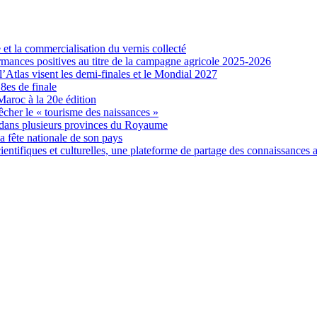
et la commercialisation du vernis collecté
formances positives au titre de la campagne agricole 2025-2026
Atlas visent les demi-finales et le Mondial 2027
es de finale
Maroc à la 20e édition
êcher le « tourisme des naissances »
 dans plusieurs provinces du Royaume
la fête nationale de son pays
entifiques et culturelles, une plateforme de partage des connaissances 