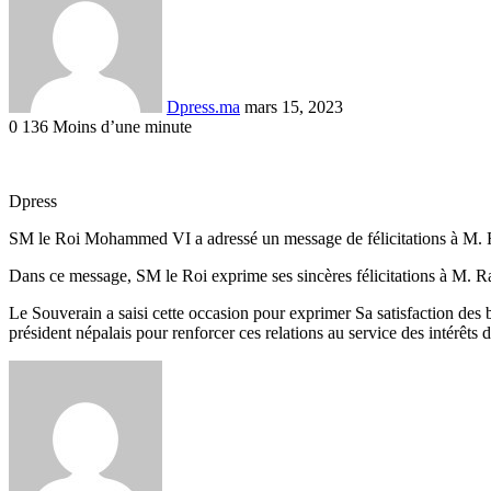
courriel
Dpress.ma
mars 15, 2023
0
136
Moins d’une minute
Facebook
Twitter
Linkedin
Tumblr
Pinterest
Reddit
VKontakte
Odnoklassniki
Pocket
Dpress
SM le Roi Mohammed VI a adressé un message de félicitations à M. R
Dans ce message, SM le Roi exprime ses sincères félicitations à M. Ra
Le Souverain a saisi cette occasion pour exprimer Sa satisfaction des 
président népalais pour renforcer ces relations au service des intérêts
Envoyer
un
courriel