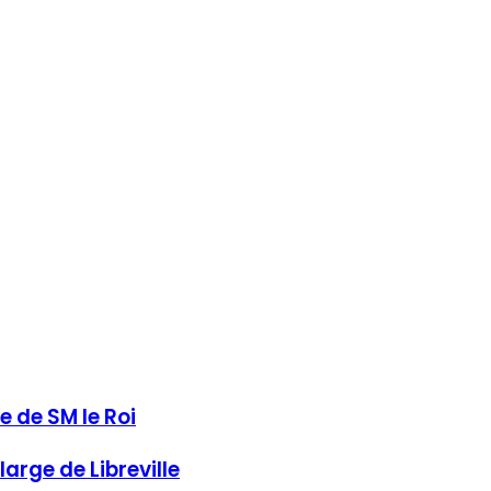
 de SM le Roi
arge de Libreville