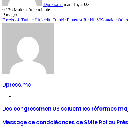
Dpress.ma
mars 15, 2023
0
136
Moins d’une minute
Facebook
Twitter
Linkedin
Tumblr
Pinterest
Reddit
VKontakte
Odnoklassniki
Pocket
Partager
Facebook
Twitter
Linkedin
Tumblr
Pinterest
Reddit
VKontakte
Odnok
Dpress.ma
Website
Des congressmen US saluent les réformes maje
Message de condoléances de SM le Roi au Présid