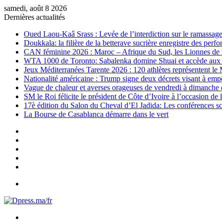
samedi, août 8 2026
Dernières actualités
Oued Laou-Kaâ Srass : Levée de l’interdiction sur le ramassage 
Doukkala: la filière de la betterave sucrière enregistre des per
CAN féminine 2026 : Maroc – Afrique du Sud, les Lionnes de l’
WTA 1000 de Toronto: Sabalenka domine Shuai et accède aux 8
Jeux Méditerranées Tarente 2026 : 120 athlètes représentent le 
Nationalité américaine : Trump signe deux décrets visant à emp
Vague de chaleur et averses orageuses de vendredi à dimanche
SM le Roi félicite le président de Côte d’Ivoire à l’occasion de 
17è édition du Salon du Cheval d’El Jadida: Les conférences sci
La Bourse de Casablanca démarre dans le vert
Sidebar
(barre
Instagram
latérale)
YouTube
Twitter
Facebook
Menu
Rechercher