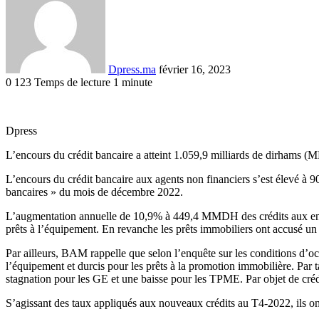
courriel
Dpress.ma
février 16, 2023
0
123
Temps de lecture 1 minute
Facebook
Twitter
Linkedin
Tumblr
Pinterest
Reddit
VKontakte
Odnoklassniki
Pocket
Dpress
L’encours du crédit bancaire a atteint 1.059,9 milliards de dirham
L’encours du crédit bancaire aux agents non financiers s’est élevé
bancaires » du mois de décembre 2022.
L’augmentation annuelle de 10,9% à 449,4 MMDH des crédits aux entrep
prêts à l’équipement. En revanche les prêts immobiliers ont accusé 
Par ailleurs, BAM rappelle que selon l’enquête sur les conditions d’octr
l’équipement et durcis pour les prêts à la promotion immobilière. Par 
stagnation pour les GE et une baisse pour les TPME. Par objet de crédi
S’agissant des taux appliqués aux nouveaux crédits au T4-2022, ils on