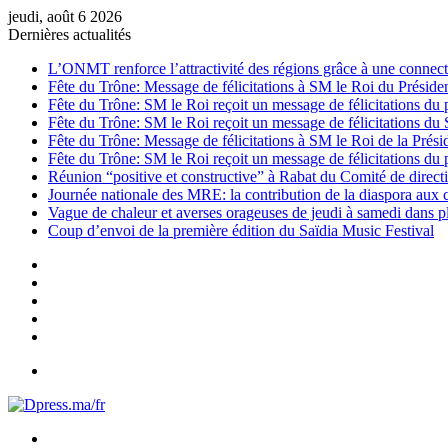
jeudi, août 6 2026
Dernières actualités
L’ONMT renforce l’attractivité des régions grâce à une connecti
Fête du Trône: Message de félicitations à SM le Roi du Préside
Fête du Trône: SM le Roi reçoit un message de félicitations du 
Fête du Trône: SM le Roi reçoit un message de félicitations du
Fête du Trône: Message de félicitations à SM le Roi de la Prés
Fête du Trône: SM le Roi reçoit un message de félicitations du 
Réunion “positive et constructive” à Rabat du Comité de directi
Journée nationale des MRE: la contribution de la diaspora aux
Vague de chaleur et averses orageuses de jeudi à samedi dans 
Coup d’envoi de la première édition du Saïdia Music Festival
Sidebar
(barre
Instagram
latérale)
YouTube
Twitter
Facebook
Menu
Rechercher