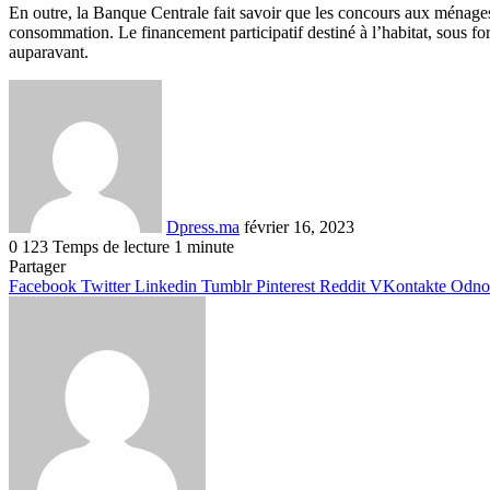
En outre, la Banque Centrale fait savoir que les concours aux ménages
consommation. Le financement participatif destiné à l’habitat, sou
auparavant.
Envoyer
un
courriel
Dpress.ma
février 16, 2023
0
123
Temps de lecture 1 minute
Facebook
Twitter
Linkedin
Tumblr
Pinterest
Reddit
VKontakte
Odnoklassniki
Pocket
Partager
Facebook
Twitter
Linkedin
Tumblr
Pinterest
Reddit
VKontakte
Odnok