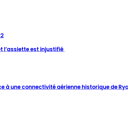
22
 l’assiette est injustifié
ce à une connectivité aérienne historique de Ry