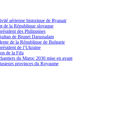
vité aérienne historique de Ryanair
nt de la République slovaque
président des Philippines
 Sultan de Brunei Darussalam
idente de la République de Bulgarie
président de l’Ukraine
on de la Fifa
 chantiers du Maroc 2030 mise en avant
plusieurs provinces du Royaume