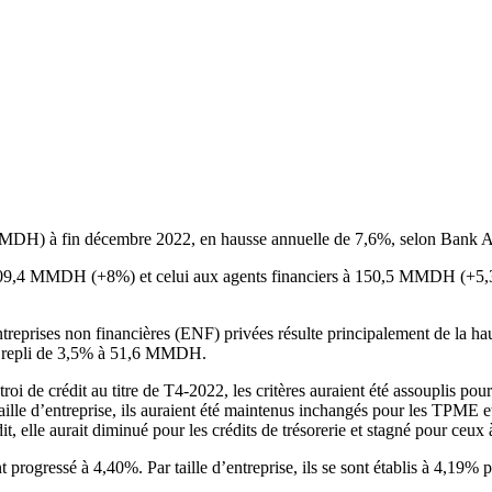
s (MMDH) à fin décembre 2022, en hausse annuelle de 7,6%, selon Ban
 à 909,4 MMDH (+8%) et celui aux agents financiers à 150,5 MMDH (+5,
rises non financières (ENF) privées résulte principalement de la hauss
un repli de 3,5% à 51,6 MMDH.
oi de crédit au titre de T4-2022, les critères auraient été assouplis pour 
taille d’entreprise, ils auraient été maintenus inchangés pour les TPME e
t, elle aurait diminué pour les crédits de trésorerie et stagné pour ceu
t progressé à 4,40%. Par taille d’entreprise, ils se sont établis à 4,19