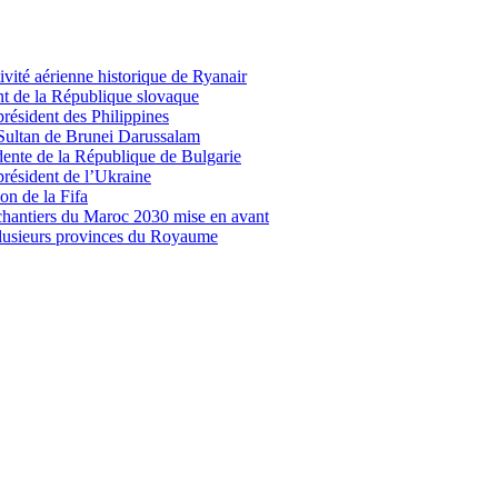
vité aérienne historique de Ryanair
nt de la République slovaque
président des Philippines
 Sultan de Brunei Darussalam
idente de la République de Bulgarie
président de l’Ukraine
on de la Fifa
 chantiers du Maroc 2030 mise en avant
plusieurs provinces du Royaume