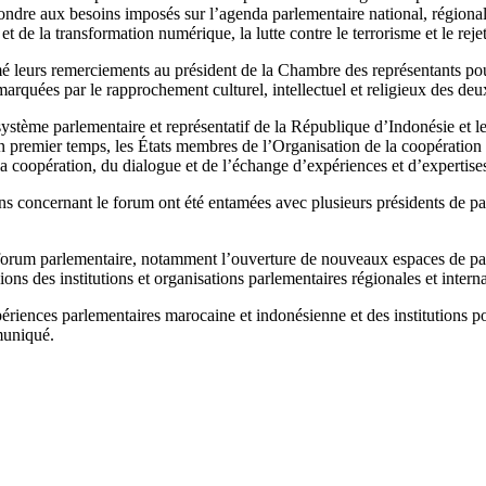
ondre aux besoins imposés sur l’agenda parlementaire national, régional
 de la transformation numérique, la lutte contre le terrorisme et le rejet
 leurs remerciements au président de la Chambre des représentants pour 
rquées par le rapprochement culturel, intellectuel et religieux des deu
système parlementaire et représentatif de la République d’Indonésie et l
 un premier temps, les États membres de l’Organisation de la coopération
la coopération, du dialogue et de l’échange d’expériences et d’expertise
ions concernant le forum ont été entamées avec plusieurs présidents de 
du forum parlementaire, notamment l’ouverture de nouveaux espaces de p
ions des institutions et organisations parlementaires régionales et intern
périences parlementaires marocaine et indonésienne et des institutions 
mmuniqué.