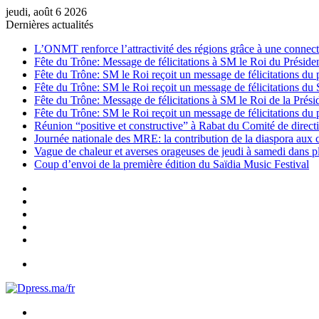
jeudi, août 6 2026
Dernières actualités
L’ONMT renforce l’attractivité des régions grâce à une connecti
Fête du Trône: Message de félicitations à SM le Roi du Préside
Fête du Trône: SM le Roi reçoit un message de félicitations du 
Fête du Trône: SM le Roi reçoit un message de félicitations du
Fête du Trône: Message de félicitations à SM le Roi de la Prés
Fête du Trône: SM le Roi reçoit un message de félicitations du 
Réunion “positive et constructive” à Rabat du Comité de directi
Journée nationale des MRE: la contribution de la diaspora aux
Vague de chaleur et averses orageuses de jeudi à samedi dans 
Coup d’envoi de la première édition du Saïdia Music Festival
Sidebar
(barre
Instagram
latérale)
YouTube
Twitter
Facebook
Menu
Rechercher