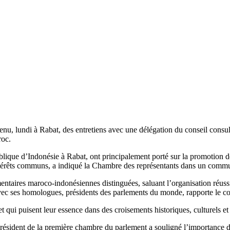
nu, lundi à Rabat, des entretiens avec une délégation du conseil consul
roc.
lique d’Indonésie à Rabat, ont principalement porté sur la promotion des
intérêts communs, a indiqué la Chambre des représentants dans un comm
mentaires maroco-indonésiennes distinguées, saluant l’organisation réus
r avec ses homologues, présidents des parlements du monde, rapporte le
et qui puisent leur essence dans des croisements historiques, culturels et 
résident de la première chambre du parlement a souligné l’importance de 