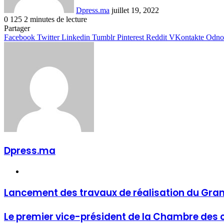
Dpress.ma
juillet 19, 2022
0
125
2 minutes de lecture
Facebook
Twitter
Linkedin
Tumblr
Pinterest
Reddit
VKontakte
Odnoklassniki
Pocket
Partager
Facebook
Twitter
Linkedin
Tumblr
Pinterest
Reddit
VKontakte
Odnok
Dpress.ma
Website
Lancement des travaux de réalisation du Gra
Le premier vice-président de la Chambre des co