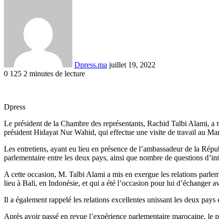
Envoyer
un
courriel
Dpress.ma
juillet 19, 2022
0
125
2 minutes de lecture
Facebook
Twitter
Linkedin
Tumblr
Pinterest
Reddit
VKontakte
Odnoklassniki
Pocket
Dpress
Le président de la Chambre des représentants, Rachid Talbi Alami, a te
président Hidayat Nur Wahid, qui effectue une visite de travail au Ma
Les entretiens, ayant eu lieu en présence de l’ambassadeur de la Répub
parlementaire entre les deux pays, ainsi que nombre de questions d’
A cette occasion, M. Talbi Alami a mis en exergue les relations parle
lieu à Bali, en Indonésie, et qui a été l’occasion pour lui d’échange
Il a également rappelé les relations excellentes unissant les deux pays 
Après avoir passé en revue l’expérience parlementaire marocaine, le p