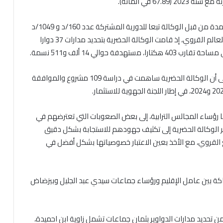
من جهة أخرى، أبرزت المسؤولة المقاربة التشاركية المعتمدة من قبل الوكالة تبعا للدورية المشتركة عدد 160/د و 1049/د
بتاريخ 28 أبريل 2023 المرتبطة بتبسيط مسطرة التراخيص بالعالم القروي، إذ قامت الوكالة الحضرية بتحديد مدارات 37 دوارا
والي 14 ألف و511 نسمة.
وبخصوص المشاريع الاستثمارية، أشارت السيدة ساهي إلى أن الوكالة الحضرية ساهمت في دراسة 109 مشروع والموافقة
ا رؤساء المجالس الترابية، إلى بعض الصعوبات التي تعترضهم في
ر الوكالة الحضرية إلى تكثيف جهودهم للاستجابة بشكل دقيق
ابع القروي، مع الأخذ بعين الاعتبار خصوصياتها بشكل أفضل في
كة بين عامل الإقليم ورؤساء جماعات سيدي عبد الجليل وبيزضاض
من تحديد مدارات الدواوير بثمان جماعات تشمل زاوية ابن احميدة،