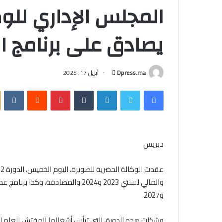
المجلس الإداري للوك
يصادق على برنامج الع
أرسل
Dpress.ma
أبريل 17, 2025
بريدا
فيسبوك
تويتر
لينكدإن
بينتيريست
إلكترونيا
دبريس
و2027.
وشكلت هذه الدورة، التي ترأس أشغالها المفتش العام لوز