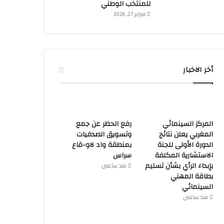
للمنتخب الوطني
فبراير 27, 2026
أخر الاخبار
المركز السينمائي
رفع الحظر عن جمع
المغربي يعلن نتائج
وتسويق الصدفيات
الدورة الأولى للجنة
بمنطقة واد لاو-قاع
الاستشارية المكلفة
سراس
بإبداء الرأي بشأن تسليم
منذ ساعتين
بطاقة المهني
السينمائي
منذ ساعتين