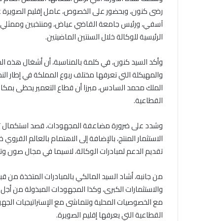
رضى كنون، وبحضور على الخصوص، عامل إقليم الصويرة عا
آسفي، ورئيس جامعة القاضي عياض، ومنتخبين وممثلي ال
الرئيسية للوكالة خلال السنتين الماضيتين.
وأكد السيد كنون، في كلمة بالمناسبة، أن أشغال هذه الدور
والمهيكلة التي تعرفها مختلف ربوع المملكة في إطار النم
الملك محمد السادس، مبرزا أن قطاع التعمير يحظى بمكا
القطاعية.
وشدد على ضرورة مضاعفة المجهودات، قصد استكمال تغطية
الاستثمار المنتج، بالإضافة إلى الاهتمام بالعالم القروي
تقديم الدعم لمبادرات الوكالة، لاسيما في مجال صون وتث
من جانبه، أشاد السيد المالكي بالمبادرات المتخذة من ق
والاستثمارات الكبرى، وكذا المجهودات المبذولة من أجل تو
مع الخصوصيات المحلية وتتماشى مع الإستراتيجيات الجهو
القطاعية التي يعرفها إقليم الصويرة.