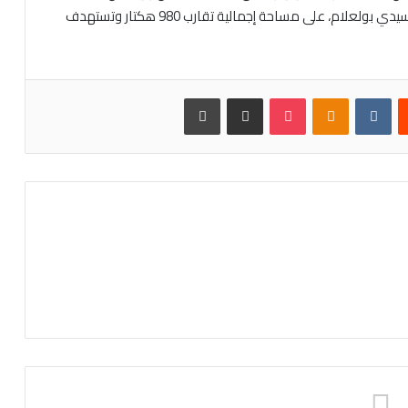
تفتاشت، بیزضاض، أقرمود، الزاويت، إدا وكلول، سميمو، وسيدي بولعلام، على مساحة إجمالية تقارب 980 هكتار وتستهدف
ست
Odnoklassniki
بوكيت
مشاركة عبر البريد
طباعة