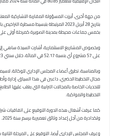
اللجان الإقليمية للتعمير 80.85 في المائة سنة 2024 مقارنة مع سنة 2023 (67.89 في المائة).
بخمس جماعات محيطة بمدينة الصويرة كمرحلة أولى على مساحة تقارب 403 هكتارا، مستهدفة ح
على 57 مشروع أي بنسبة 52.17 في المائة، خلال سنتي 2023 و2024، في إطار اللجنة الجهوية للاستثمار.
وبالمناسبة، تطرق أعضاء المجلس الإداري للوكالة، لاسيم
مجال التخطيط الحضري، داعين في هذا السياق، إدارة وأط
للتحديات الخاصة بالمجالات الترابية التي يغلب عليها الط
التخطيط والمواكبة.
كما عرفت أشغال هذه الدورة التوقيع على اتفاقيات شرا
ولكدادرة من أجل إعداد وثائق تعميرية برسم سنة 2025.
وعرف المجلس الإداري أيضا، التوقيع على المرحلة الثانية 