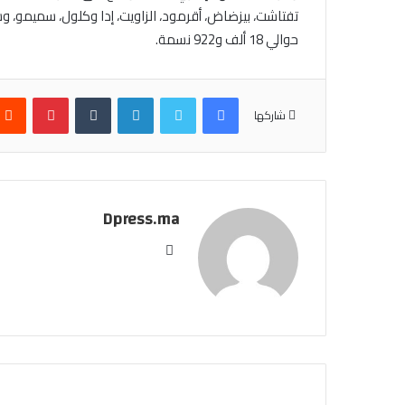
حوالي 18 ألف و922 نسمة.
فيسبوك
تويتر
لينكدإن
بينتيري
شاركها
Dpress.ma
موقع
الويب