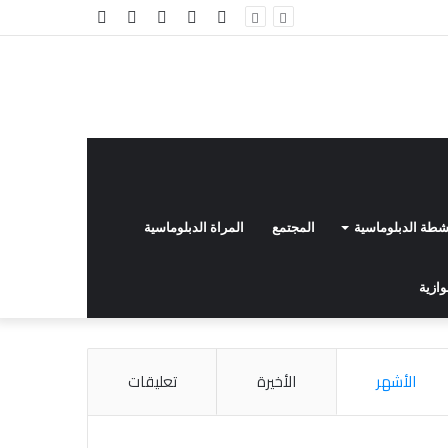
فيسبوك
تويتر
يوتيوب
انستقرام
إضافة
عمود
جانبي
نشطة الدبلوماسية
المجتمع
المراة الدبلوماسية
وازية
الأشهر
الأخيرة
تعليقات