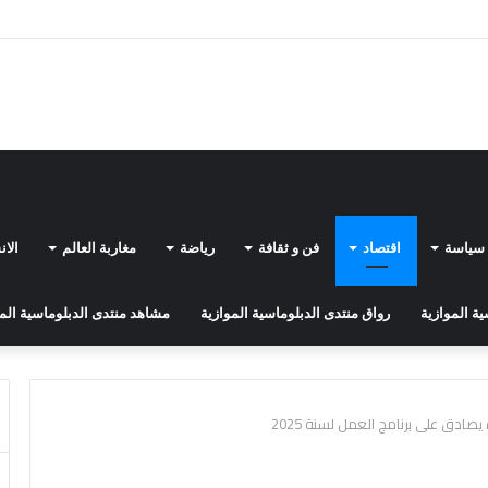
 يسرع وتيرة نشر شبكة أقماره الاصطناعية “إيريس2”
سياسة
اقتصاد
فن و ثقافة
رياضة
مغاربة العالم
الا
ة الموازية
رواق منتدى الدبلوماسية الموازية
مشاهد منتدى الدبلوماسية الم
صادق على برنامج العمل لسنة 2025