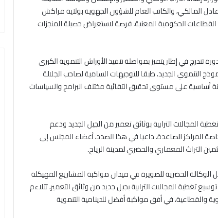
دل المالكي، والكاتب العام للشؤون الجهوية بولاية مراكش
قطاعات الحكومية المعنية، فرصة لاستعراض حصيلة المنجزات
ة تندرج في إطار يتميز بمواصلة تنفيذ الأوراش التنموية الكبرى
وذج التنموي الجديد، طبقا للتوجيهات السامية لصاحب الجلالة
نة أساسية على مستوى تحقيق التقائية مختلف البرامج والسياسات
 المجالات الترابية بوثائق تعمير من الجيل الجديد ودعم
 خاصة المراكز الصاعدة، داعيا في هذا الصدد، أعضاء المجلس إلى
مين التراث المعماري والحضري لمدينة الرياح.
بل الوكالة الحضرية للصويرة في ميدان مواكبة المشاريع المهيكلة
سيع تغطية المجالات الترابية بجيل جديد من وثائق التعمير، تتلاءم
ية والقطاعية، في أفق مواكبة أفضل للدينامية التنموية