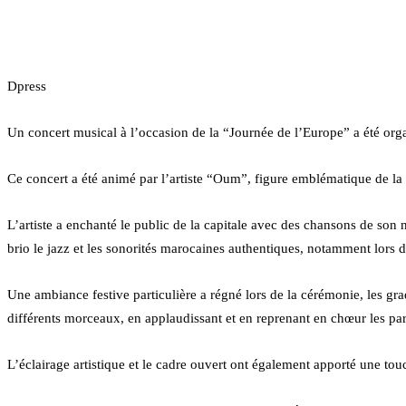
Facebook
Twitter
Linkedin
Tumblr
Pinterest
Reddit
VKontakte
Odnoklassniki
Pocket
Dpress
Un concert musical à l’occasion de la “Journée de l’Europe” a été orga
Ce concert a été animé par l’artiste “Oum”, figure emblématique de la
L’artiste a enchanté le public de la capitale avec des chansons de son
brio le jazz et les sonorités marocaines authentiques, notamment lors 
Une ambiance festive particulière a régné lors de la cérémonie, les gr
différents morceaux, en applaudissant et en reprenant en chœur les pa
L’éclairage artistique et le cadre ouvert ont également apporté une touc