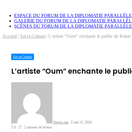
ESPACE DU FORUM DE LA DIPLOMATIE PARALLÈLE
GALERIE DU FORUM DE LA DIPLOMATIE PARALLÈL
SCÈNES DU FORUM DE LA DIPLOMATIE PARALLÈLE
Accueil
/
Art et Culture
/
L’artiste “Oum” enchante le public de Rabat 
Art et Culture
L’artiste “Oum” enchante le publi
Envoyer
un
courriel
Dpress.ma
mai 15, 2026
0
27
2 minutes de lecture