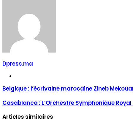
Dpress.ma
Website
Belgique : l’écrivaine marocaine Zineb Mekouar 
Casablanca : L’Orchestre Symphonique Royal r
Articles similaires