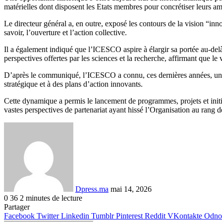
matérielles dont disposent les Etats membres pour concrétiser leurs am
Le directeur général a, en outre, exposé les contours de la vision “inno
savoir, l’ouverture et l’action collective.
Il a également indiqué que l’ICESCO aspire à élargir sa portée au-delà 
perspectives offertes par les sciences et la recherche, affirmant que le
D’après le communiqué, l’ICESCO a connu, ces dernières années, une 
stratégique et à des plans d’action innovants.
Cette dynamique a permis le lancement de programmes, projets et initia
vastes perspectives de partenariat ayant hissé l’Organisation au rang de
Envoyer
un
courriel
Dpress.ma
mai 14, 2026
0
36
2 minutes de lecture
Facebook
Twitter
Linkedin
Tumblr
Pinterest
Reddit
VKontakte
Odnoklassniki
Pocket
Partager
Facebook
Twitter
Linkedin
Tumblr
Pinterest
Reddit
VKontakte
Odnok