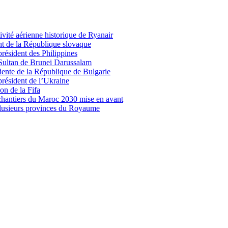
vité aérienne historique de Ryanair
nt de la République slovaque
président des Philippines
 Sultan de Brunei Darussalam
idente de la République de Bulgarie
président de l’Ukraine
on de la Fifa
 chantiers du Maroc 2030 mise en avant
plusieurs provinces du Royaume