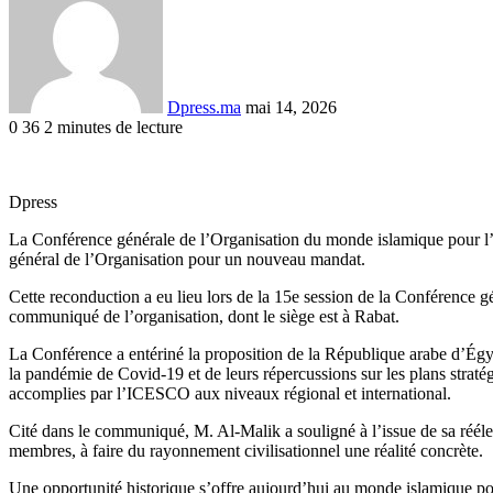
courriel
Dpress.ma
mai 14, 2026
0
36
2 minutes de lecture
Facebook
Twitter
Linkedin
Tumblr
Pinterest
Reddit
VKontakte
Odnoklassniki
Pocket
Dpress
La Conférence générale de l’Organisation du monde islamique pour l’é
général de l’Organisation pour un nouveau mandat.
Cette reconduction a eu lieu lors de la 15e session de la Conférence 
communiqué de l’organisation, dont le siège est à Rabat.
La Conférence a entériné la proposition de la République arabe d’Égy
la pandémie de Covid-19 et de leurs répercussions sur les plans straté
accomplies par l’ICESCO aux niveaux régional et international.
Cité dans le communiqué, M. Al-Malik a souligné à l’issue de sa rééle
membres, à faire du rayonnement civilisationnel une réalité concrète.
Une opportunité historique s’offre aujourd’hui au monde islamique pour