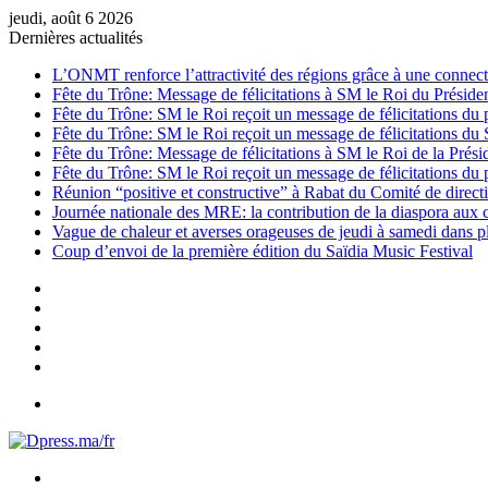
jeudi, août 6 2026
Dernières actualités
L’ONMT renforce l’attractivité des régions grâce à une connecti
Fête du Trône: Message de félicitations à SM le Roi du Préside
Fête du Trône: SM le Roi reçoit un message de félicitations du 
Fête du Trône: SM le Roi reçoit un message de félicitations du
Fête du Trône: Message de félicitations à SM le Roi de la Prés
Fête du Trône: SM le Roi reçoit un message de félicitations du 
Réunion “positive et constructive” à Rabat du Comité de directi
Journée nationale des MRE: la contribution de la diaspora aux
Vague de chaleur et averses orageuses de jeudi à samedi dans 
Coup d’envoi de la première édition du Saïdia Music Festival
Sidebar
(barre
Instagram
latérale)
YouTube
Twitter
Facebook
Menu
Rechercher