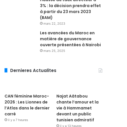
3% : la décision prendra effet
à partir du 23 mars 2023
(BAM)
mars 22, 2023
Les avancées du Maroc en
matière de gouvernance
ouverte présentées à Nairobi
mars 25, 2025
Dernieres Actualites
CAN féminine Maroc-
Najat Aâtabou
2026 : Les Lionnes de
chante l’amour et la
l’Atlas dans le dernier
vie à Hammamet
carré
devant un public
tunisien admiratif
il y a 7 heures
il y a 13 heures