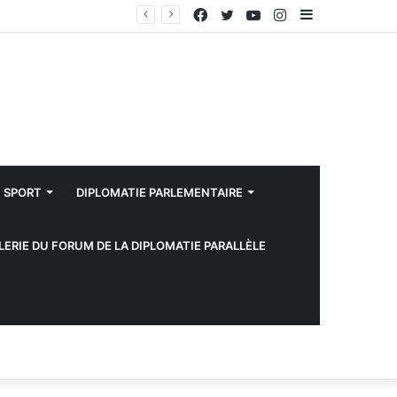
Facebook
Twitter
YouTube
Instagram
Sidebar
(barre
latérale)
SPORT
DIPLOMATIE PARLEMENTAIRE
LERIE DU FORUM DE LA DIPLOMATIE PARALLÈLE