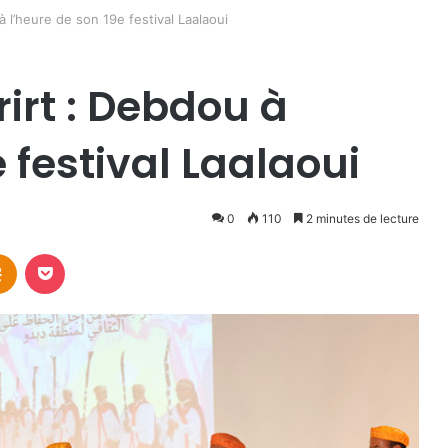
 l’heure de son 19e festival Laalaoui
irt : Debdou à
 festival Laalaoui
0
110
2 minutes de lecture
takte
Odnoklassniki
Pocket