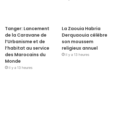
Tanger: Lancement
La Zaouia Habria
de la Caravane de
Derquaouia célèbre
l’Urbanisme et de
son moussem
l’habitat au service
religieux annuel
des Marocains du
il y a 13 heures
Monde
il y a 13 heures