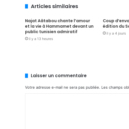
Articles similaires
Najat Aâtabou chante l’amour
Coup d’envo
et la vie à Hammamet devant un
édition du S
public tunisien admiratif
il y a 4 jours
il y a 13 heures
Laisser un commentaire
Votre adresse e-mail ne sera pas publiée.
Les champs obl
C
o
m
m