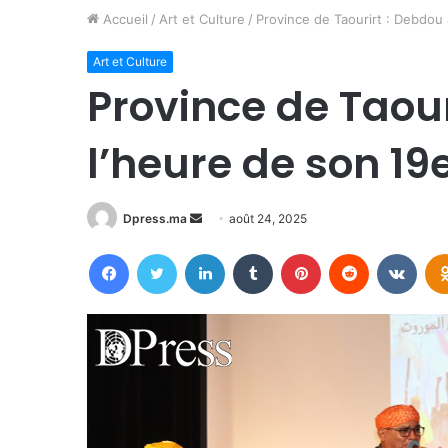
Accueil
/
Art et Culture
/
Province de Taourirt : Debdou à
Art et Culture
Province de Taour
l’heure de son 19e
Envoyer
Dpress.ma
août 24, 2025
un
Facebook
Twitter
Linkedin
Tumblr
Pinterest
Reddit
VKon
courriel