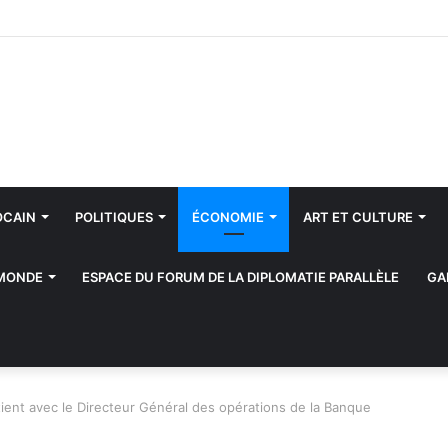
OCAIN
POLITIQUES
ÉCONOMIE
ART ET CULTURE
 MONDE
ESPACE DU FORUM DE LA DIPLOMATIE PARALLÈLE
GA
ent avec le Directeur Général des opérations de la Banque