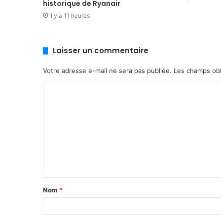
historique de Ryanair
il y a 11 heures
Laisser un commentaire
Votre adresse e-mail ne sera pas publiée.
Les champs obl
C
o
m
m
e
n
t
Nom
*
a
i