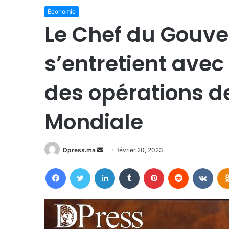
Économie
Le Chef du Gouv
s’entretient avec
des opérations d
Mondiale
Envoyer
Dpress.ma
février 20, 2023
un
Facebook
Twitter
Linkedin
Tumblr
Pinterest
Reddit
VKon
courriel