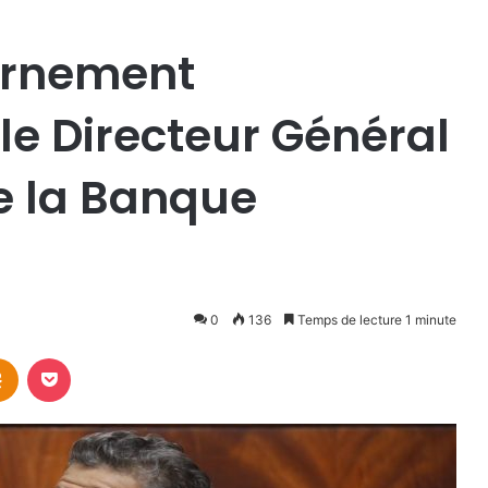
ernement
 le Directeur Général
e la Banque
0
136
Temps de lecture 1 minute
takte
Odnoklassniki
Pocket