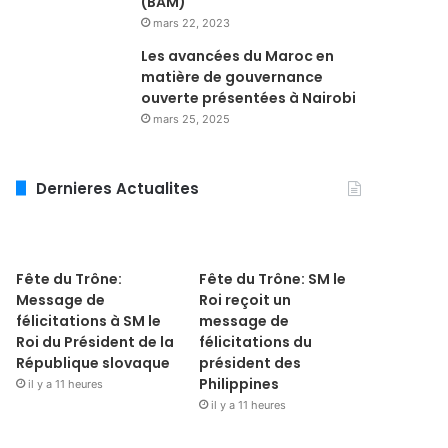
(BAM)
mars 22, 2023
Les avancées du Maroc en
matière de gouvernance
ouverte présentées à Nairobi
mars 25, 2025
Dernieres Actualites
Fête du Trône:
Fête du Trône: SM le
Message de
Roi reçoit un
félicitations à SM le
message de
Roi du Président de la
félicitations du
République slovaque
président des
Philippines
il y a 11 heures
il y a 11 heures