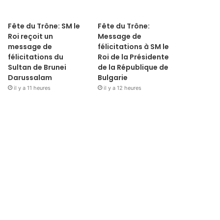
Fête du Trône: SM le
Fête du Trône:
Roi reçoit un
Message de
message de
félicitations à SM le
félicitations du
Roi de la Présidente
Sultan de Brunei
de la République de
Darussalam
Bulgarie
il y a 11 heures
il y a 12 heures