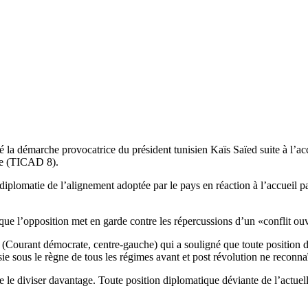
a démarche provocatrice du président tunisien Kaïs Saïed suite à l’accu
ue (TICAD 8).
iplomatie de l’alignement adoptée par le pays en réaction à l’accueil pa
ve que l’opposition met en garde contre les répercussions d’un «conflit o
assi (Courant démocrate, centre-gauche) qui a souligné que toute position 
ie sous le règne de tous les régimes avant et post révolution ne reconnaît
le diviser davantage. Toute position diplomatique déviante de l’actuelle 