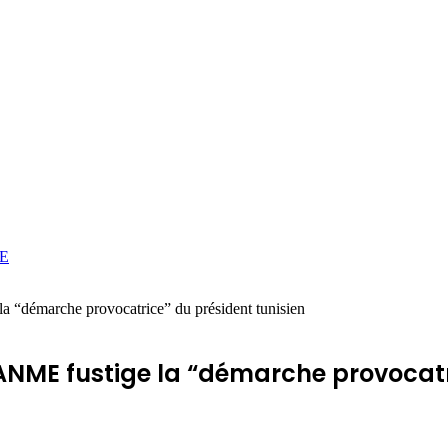
E
la “démarche provocatrice” du président tunisien
’ANME fustige la “démarche provocatr