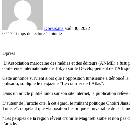
courriel
Dpress.ma
août 30, 2022
0
117
Temps de lecture 1 minute
Facebook
Twitter
Linkedin
Tumblr
Pinterest
Reddit
VKontakte
Odnoklassniki
Pocket
Dpress
L’Association marocaine des médias et des éditeurs (ANME) a fustigé l
conférence internationale de Tokyo sur le Développement de l’Afriq
Cette annonce survient alors que l’opposition tunisienne a dénoncé la d
polisario, souligne le magazine “Le courrier de l’Atlas”.
Dans un article publié lundi sur son site internet, la publication relè
L’auteur de l’article cite, à cet égard, le militant politique Chokri Jl
Tunisie”, rappelant que «la position historique et invariable de la Tunis
“Les peuples de la région rêvent d’unir le Maghreb arabe et non pas de 
l’article.