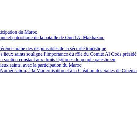
ticipation du Maroc
que et patriotique de la bataille de Oued Al Makhazine
érence arabe des responsables de la sécurité touristique
es lieux saints souligne l’importance du rôle du Comité Al Qods présid
 soutien constant aux droits légitimes du peuple palestinien
ieux saints, avec la participation du Maroc
Numérisation, à la Modernisation et à la Création des Salles de Cinéma 