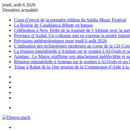
jeudi, août 6 2026
Dernières actualités
Coup d’envoi de la première édition du Saïdia Music Festival
La Bourse de Casablanca débute en hausse
Célébration à New Delhi de la Journée de l’Afrique avec la par
Province d’Azilal: Un colloque met en exergue la portée histori
Prévisions météorologiques pour jeudi 6 août 2026
L’utilisation des technologies modernes au coeur de la 12è Conf
La réunion ministérielle à Amman sur le soutien à Al-Qods et s
Amman : Le Maroc réaffirme son attachement indéfectible et son
Réunion ministérielle à Amman sur le soutien à Al-Qods et ses l
Tenue à Rabat de la 1ère session de la Commission d’Aide à la 
Sidebar
(barre
Instagram
latérale)
YouTube
Twitter
Facebook
Menu
Rechercher