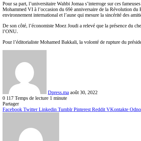
Pour sa part, l’universitaire Wahbi Jomaa s’interroge sur ces fameuse
Mohammed VI à l’occasion du 69è anniversaire de la Révolution du Roi
environnement international et l’aune qui mesure la sincérité des amitié
De son côté, l’économiste Moez Joudi a relevé que la présence du chef de
l’ONU.
Pour l’éditorialiste Mohamed Bakkali, la volonté de rupture du présiden
Envoyer
un
courriel
Dpress.ma
août 30, 2022
0
117
Temps de lecture 1 minute
Facebook
Twitter
Linkedin
Tumblr
Pinterest
Reddit
VKontakte
Odnoklassniki
Pocket
Partager
Facebook
Twitter
Linkedin
Tumblr
Pinterest
Reddit
VKontakte
Odnok