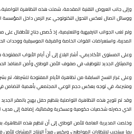
ووسائل اتصال تعكس التحول التكنولوجي عبر الزمن داخل المؤسسة الأ
المدربة، واستعراضات القوات الخاصة والفرقة الموسيقية ووحدات ال
وعلى المستوى الأكاديمي، أشار البلاغ إلى أن أيام الأبواب المفتو
والميثاق الجديد للتوظيف في صفوف الأمن الوطني وأمن المنافذ الحد
ومتبرعة، في توجه يعكس حجم الوعي المجتمعي بأهمية التضامن في ت
وقد تم تتويج هذه التظاهرة التواصلية بتنظيم حفل بهيج بالمقر الجديد
الذي حضرته شخصيات حكومية وعسكرية وقضائية، إضافة إلى مدرب الفر
وخلصت المديرية العامة للأمن الوطني إلى أن تنظيم هذه التظاهرة، 
بما يستجيب لانتظارات المواطنين، ويكرس مبدأ الإنتاج المشترك للأمن ف