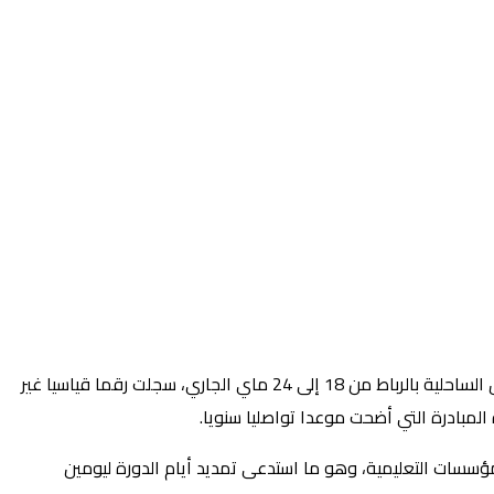
أعلنت المديرية العامة للأمن الوطني، مساء اليوم الأحد، أن الدورة السابعة لأيام الأبواب المفتوحة للأمن الوطني، التي احتضنها فضاء الطريق الساحلية بالرباط من 18 إلى 24 ماي الجاري، سجلت رقما قياسيا غير
ؤسسات التعليمية، وهو ما استدعى تمديد أيام الدورة ليومين