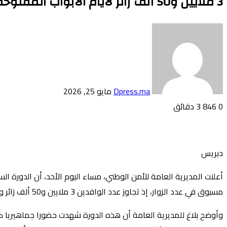
3 ملايين و50 ألف زائر لأيام الأبواب المفتوحة للأمن الوطني بالرباط
أرسل
بريدا
إلكترونيا
Dpress.ma
مايو 25, 2026
0
846
3 دقائق
تويتر
بوكيت
لينكدإن
فيسبوك
بينتيريست
Odnoklassniki
دبريس
مسبوق في عدد الزوار، إذ تجاوز عدد الوافدين 3 ملايين و50 ألف زائر وزائرة، في مسار متواصل يترجم مدى تفاعل المواطنين ومواكبتهم لهذه المبادرة التي أضحت موعدا تواصليا سنويا.
وأوضح بلاغ للمديرية العامة أن هذه الدورة شهدت حضورا جماهيريا كثي