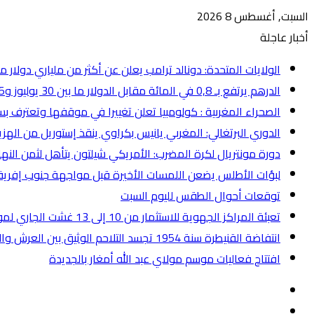
السبت, أغسطس 8 2026
أخبار عاجلة
الولايات المتحدة: دونالد ترامب يعلن عن أكثر من ملياري دولار 
الدرهم يرتفع بـ 0,8 في المائة مقابل الدولار ما بين 30 يوليوز و5 غشت
الصحراء المغربية : كولومبيا تعلن تغييرا في موقفها وتعترف ب
الدوري البرتغالي: المغربي يانيس بكراوي ينقذ إستوريل من الهز
دورة مونتريال لكرة المضرب: الأمريكي شيلتون يتأهل لثمن النها
لبؤات الأطلس يضعن اللمسات الأخيرة قبل مواجهة جنوب إفريقي
توقعات أحوال الطقس لليوم السبت
تعبئة المراكز الجهوية للاستثمار من 10 إلى 13 غشت الجاري لمواكبة مشاريع مغاربة العالم
انتفاضة القنيطرة سنة 1954 تجسد التلاحم الوثيق بين العرش والشعب والوحدة في الإرادة والمصير
افتتاح فعاليات موسم مولاي عبد الله أمغار بالجديدة
إضافة
عمود
انستقرام