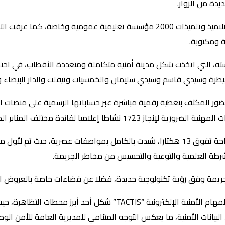
ه، التي اتخذت شكل مدينة أمنية متكاملة ومتعددة الأقطاب، في احتض
القنيطرة وسيدي قاسم وسيدي سليمان والخمسيات وتيفلت والدار البيضاء
 إعلاميا لفائدة مختلف المنابر الصحفية.
وتضمنت فعاليات هذه الدورة أروقة وفضاءات موضوعاتية غطت مساحة تفوق 13 هكتارا، شيدت با
الشرطة العلمية والتوعية والتحسيس من مخاطر الجريمة.
 الجريمة وفق رؤية تكنولوجية جديدة، فضلا عن فضاءات خاصة بالعروض ال
وأبرز البلاغ أن رواق تقديم الدوريات الذكية “أمان” و”مدار” ومنظومة المه
 البيانات الأمنية، ما يعكس التوجه المتنامي للمديرية العامة للأمن ا