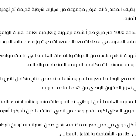
منية.
ولم تغب الجوانب الترفيهية والتعليمية، إذ خُصص جناح للأطفال على مساحة 1000 متر مربع ضم أنش
حماية المقربة، في فضاءات مغطاة بمعدات صوت وإضاءة عالية الجودة
حة شهدت تنظيم سلسلة من الندوات واللقاءات العلمية التي عالجت مواض
ودية ومستجدات مكافحة الجريمة الاقتصادية والمالية.
عزيز المخزون الوطني من هذه المادة الحيوية.
 للمديرية العامة للأمن الوطني، تخللته وصلات فنية وغنائية احتفاء ب
يق الوطني لكرة القدم وعدد من لاعبي المنتخب الذين شاركوا أسرة ا
بشكل دوري في مدن مغربية مختلفة، يندرج ضمن استراتيجية ترسيخ شرط
ي إطار من الشفافية والتفاعل الإيجابي.