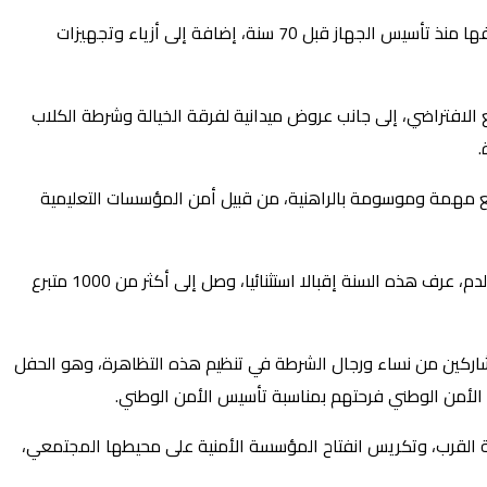
وإلى جانب العروض التقنية المقدمة، شملت هذه التظاهرة التواصلية، يضيف المصدر ذاته، عرض مجموعة من سيارات شرطية قديمة تم توظيفها منذ تأسيس الجهاز قبل 70 سنة، إضافة إلى أزياء وتجهيزات
طة ترفيهية وتعليمية تعتمد تقنيات الواقع الافتراضي، إلى جانب عروض ميدانية لفرقة الخيالة وشرطة الكلاب
.
يع مهمة وموسومة بالراهنية، من قبيل أمن المؤسسات التعليمية
وعلى غرار النسخ السابقة من تظاهرة الأيام المفتوحة للشرطة، تم بشراكة مع الوكالة المغربية للدم ومشتقاته تخصيص جناح متكامل للتبرع بالدم، عرف هذه السنة إقبالا استثنائيا، وصل إلى أكثر من 1000 متبرع
المشاركين من نساء ورجال الشرطة في تنظيم هذه التظاهرة، وهو الحفل
لأمن الوطني فرحتهم بمناسبة تأسيس الأمن الوطني.
ة القرب، وتكريس انفتاح المؤسسة الأمنية على محيطها المجتمعي،