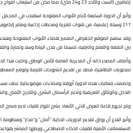
إضافيين (السبت والأحد 23 و24 ماي)، مما مكن من استيعاب أفواج جديدة من الزوار.
217 وسيلة إعلامية، من قنوات تلفزية ومحطات إذاعية ومنابر إلكترونية ومكتوبة.
وقد ساهم الموقع الجغرافي المتميز لفضاء الأبواب المفتوحة وهندست
بين المتعة والتعلم والترفيه، لاسيما من مدن الرباط وسلا وتمارة و
لمحتويات التظاهرة، فضلا عن تقديم الشروحات اللازمة وتوفير المعطيات المهنية الضرورية لإنجاز 1723 نشاطا
التدخل والوثائق التعريفية وتدبير الرأسمال البشري والتاريخ الأمني و
وتم تجهيز قاعة للعرض ثلاثي الأبعاد يشرح للزوار تقنيات تدبير مسرح
الاستعمالات الأمنية لتقنيات الذكاء الاصطناعي وربطها المباشر بقواعد