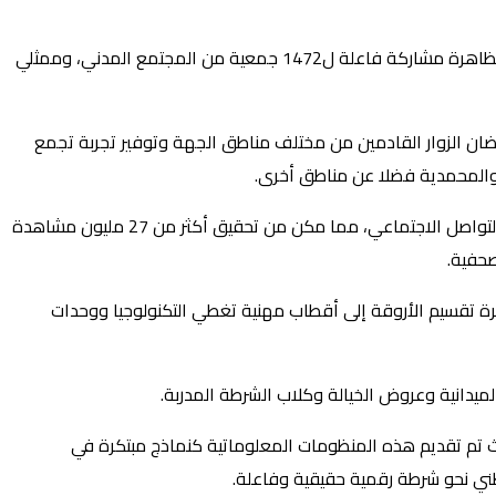
وأبرز أن الدورة السابعة لأيام الأبواب المفتوحة استقبلت في المجمل تلاميذ وتلميذات 2000 مؤسسة تعليمية عمومية وخاصة، كما عرفت التظاهرة مشاركة فاعلة ل1472 جمعية من المجتمع المدني، وممثلي
ان الزوار القادمين من مختلف مناطق الجهة وتوفير تجربة تجمع
 والمحمدية فضلا عن مناطق أخرى.
وأضاف المصدر ذاته أن المديرية العامة للأمن الوطني واكبت هذا الحضور المكثف بتغطية رقمية مباشرة عبر حساباتها الرسمية على منصات التواصل الاجتماعي، مما مكن من تحقيق أكثر من 27 مليون مشاهدة
لكامل بمواصفات عصرية، حيث تم لأول مرة تقسيم الأروقة إلى أقطاب مهنية تغطي التكنولوجيا ووحدات
ميدانية وعروض الخيالة وكلاب الشرطة المدربة.
ام الأمنية الإلكترونية “TACTIS” شكل أحد أبرز محطات التظاهرة، حيث تم تقديم هذه المنظومات المعلوماتية كنماذج مبتكرة في
لوطني نحو شرطة رقمية حقيقية وفاعلة.