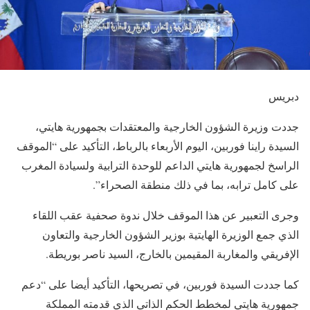
دبريس
جددت وزيرة الشؤون الخارجية والمعتقدات بجمهورية هايتي،
السيدة راينا فوربين، اليوم الأربعاء بالرباط، التأكيد على “الموقف
الراسخ لجمهورية هايتي الداعم للوحدة الترابية ولسيادة المغرب
على كامل ترابه، بما في ذلك منطقة الصحراء”.
وجرى التعبير عن هذا الموقف خلال ندوة صحفية عقب اللقاء
الذي جمع الوزيرة الهايتية بوزير الشؤون الخارجية والتعاون
الإفريقي والمغاربة المقيمين بالخارج، السيد ناصر بوريطة.
كما جددت السيدة فوربين، في تصريحها، التأكيد أيضا على “دعم
جمهورية هايتي لمخطط الحكم الذاتي الذي قدمته المملكة