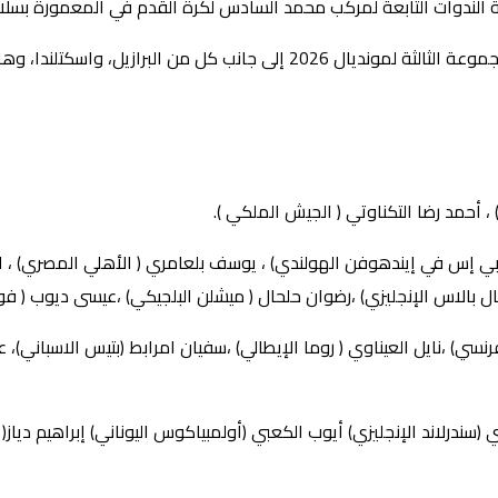
الندوات التابعة لمركب محمد السادس لكرة القدم في المعمورة بسلا.
 أحمد رضا التكناوتي ( الجيش الملكي ).
ن (بي إس في إيندهوفن الهولندي) ، يوسف بلعامري ( الأهلي المصري) ، 
ال بالاس الإنجليزي) ،رضوان حلحال ( ميشلن البلجيكي) ،عيسى ديوب ( فول
ي) ،نايل العيناوي ( روما الإيطالي) ،سفيان امرابط (بتيس الاسباني)، عز
(سندرلاند الإنجليزي) أيوب الكعبي (أولمبياكوس اليوناني) إبراهيم دياز(