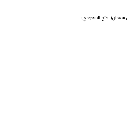
ن سعدان(الفتح السعودي) .