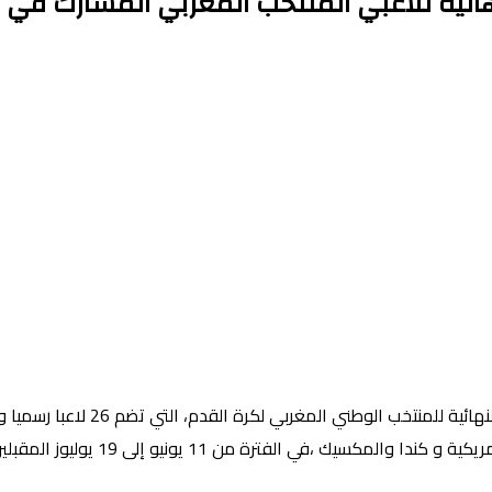
كشف الناخب الوطني، محمد وهبي، مس
يك ،في الفترة من 11 يونيو إلى 19 يوليوز المقبلين .