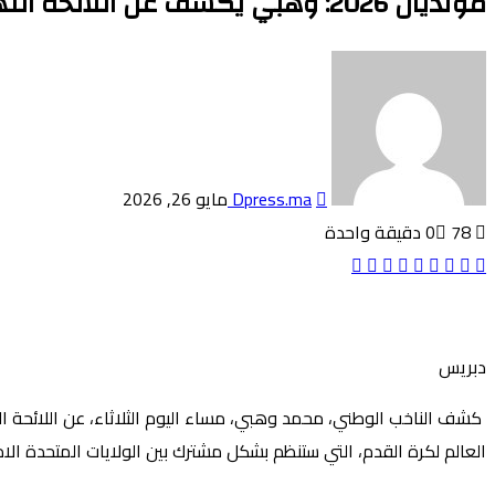
مونديال 2026: وهبي يكشف عن اللائحة النهائية للاعبي المنتخب المغربي المشارك في النهائيات
أرسل
بريدا
إلكترونيا
Dpress.ma
مايو 26, 2026
78
0
دقيقة واحدة
Odnoklassniki
بينتيريست
تويتر
لينكدإن
فيسبوك
بوكيت
دبريس
العالم لكرة القدم، التي ستنظم بشكل مشترك بين الولايات المتحدة الامريكية و كندا والمكس