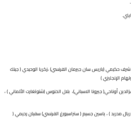
اشرف حكيمي (باريس سان جيرمان الفرنسي) ،زكريا الوحيدي ( جينك
هام الإنجليزي )
الدين أوناحي( جيرونا الاسباني)، بلال الخنوس (شتوتغارت الألماني ) ،
 ريال مدريد ) ، ياسين جسيم ( ستراسبورغ الفرنسي) سفيان رحيمي (