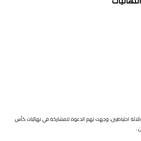
اء اليوم الثلاثاء، عن اللائحة النهائية للمنتخب الوطني المغربي لكرة القدم، التي تضم 26 لاعبا رسميا وثلاثة احتياطيين، وجهت لهم الدعوة للمشاركة في نهائيات كأس