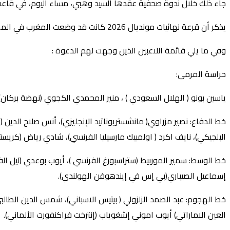
جاء ذلك خلال ندوة صحفية عقدها السيد وهبي، مساء اليوم، في قاعة 
يذكر أن قرعة نهائيات مونديال 2026 كانت قد وضعت المغرب في المجموعة الثالثة لمونديال 2026 إلى جانب كل من البرازيل، واسكتلندا، وهايتي.
وفي ما يلي قائمة اللاعبين الذين وجهت لهم الدعوة :
حراسة المرمى:
ياسين بونو ( الهلال السعودي ) ، منير المحمدي الكجوي (نهضة بركان) ،
خط الدفاع: نصير مزراوي( مانشستريوناتيد الإنجليزي)، أنس صلاح الدي
البلجيكي)، نايف اكرد ( اولمبيك مارسيليا الفرنسي)، شادي رياض (كريست
خط الوسط: سمير الموربيط (ستراسبورغ الفرنسي )، أيوب بوعدي (ليل الفرنس
إسماعيل الصيباري(بي إس في إيندهوفن الهولندي).
خط الهجوم: عبد الصمد الزلزولي ( بيتيس الاسباني)، شمس الدين الطالبي 
العين الاماراتي) أيوب اموني إشغوياب (إنترخت فراكنفورت الألماني).