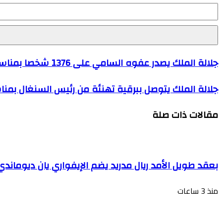
أدخل
بريدك
الإلكتروني
جلالة الملك يصدر عفوه السامي على 1376 شخصا بمناسبة عيد الأضحى المبارك
جلالة الملك يتوصل ببرقية تهنئة من رئيس السنغال بمنا
مقالات ذات صلة
بعقد طويل الأمد ريال مدريد يضم الإيفواري يان ديوماندي
منذ 3 ساعات