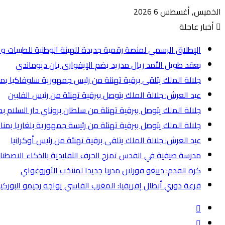
الخميس, أغسطس 6 2026
أخبار عاجلة
الإطلاق الرسمي لمنصة رقمية جديدة للهيئة الوطنية للطبيبات وا
بعقد طويل الأمد ريال مدريد يضم الإيفواري يان ديوماندي
جلالة الملك يتلقى برقية تهنئة من رئيس جمهورية سلوفاكيا بم
عيد العرش: جلالة الملك يتوصل ببرقية تهنئة من رئيس الفلبين
جلالة الملك يتوصل ببرقية تهنئة من سلطان بروناي دار السلام ب
جلالة الملك يتوصل ببرقية تهنئة من رئيسة جمهورية بلغاريا بمن
عيد العرش: جلالة الملك يتلقى برقية تهنئة من رئيس أوكرانيا
مدرسة صيفية في القدس تمزج الحرف التقليدية بالذكاء الاصط
كرة القدم: دييغو فورلان مدربا جديدا لمنتخب الأوروغواي
قرعة دوري أبطال إفريقيا: المغرب الفاسي يواجه رحيمو البوركيناب
إضافة
عمود
انستقرام