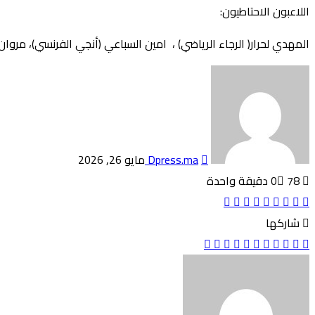
اللاعبون الاحتاطيون:
المهدي لحرار( الرجاء الرياضي) ، امين السباعي (أنجي الفرنسي)، مروا
أرسل
بريدا
إلكترونيا
Dpress.ma
مايو 26, 2026
78
0
دقيقة واحدة
Odnoklassniki
بينتيريست
تويتر
لينكدإن
فيسبوك
بوكيت
شاركها
مشاركة
بوكيت
Odnoklassniki
بينتيريست
تويتر
لينكدإن
فيسبوك
طباعة
عبر
البريد