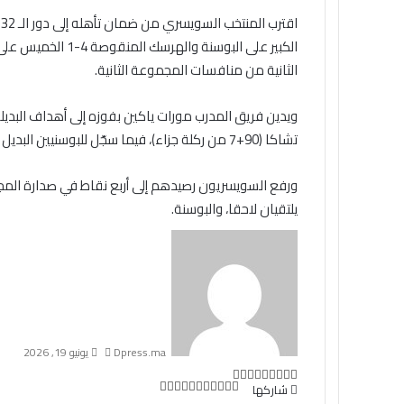
الكبير على البوسنة
الثانية من منافسات المجموعة الثانية.
تشاكا (90+7 من ركلة جزاء)، فيما سجّل للبوسنيين البديل إرمين مهميتش (90+3).
ورفع السويسريون رصيدهم إلى أربع نقاط في صدارة المجمو
يلتقيان لاحقا، والبوسنة.
أرسل
بريدا
إلكترونيا
Dpress.ma
يونيو 19, 2026
تويتر
بوكيت
لينكدإن
فيسبوك
بينتيريست
Odnoklassniki
تويتر
طباعة
بوكيت
لينكدإن
مشاركة
فيسبوك
بينتيريست
Odnoklassniki
شاركها