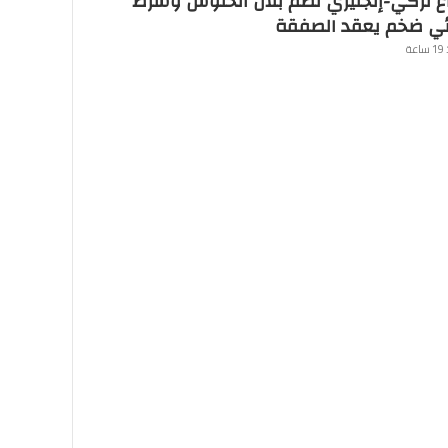
ع تركي-إنجليزي لضم بلال الخنوس وشرط
ئي ضخم يعقد الصفقة
عة