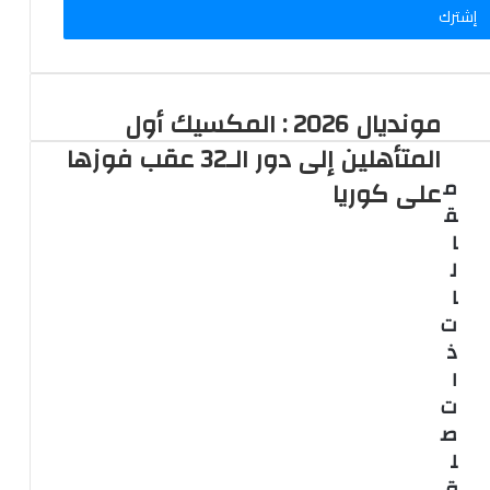
مونديال 2026 : المكسيك أول
المتأهلين إلى دور الـ32 عقب فوزها
م
على كوريا
ق
ا
ل
ا
ت
ذ
ا
ت
ص
ل
ة