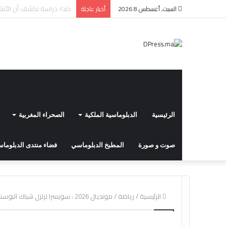
المركز السينمائي المغربي ي
السبت, أغسطس 8 2026
أخبار عاجلة
الرئيسية
الدبلوماسية الملكية
الصحراء المغربية
صوت و صورة
المطبخ الدبلوماسي
فضاء منتدى الدبلوماسي
الرئيسية
/
رياضة
/
مونديال 2026 : سويسرا تزلزل شباك البوسنة والهرسك برباعية وتقترب من دور الـ32