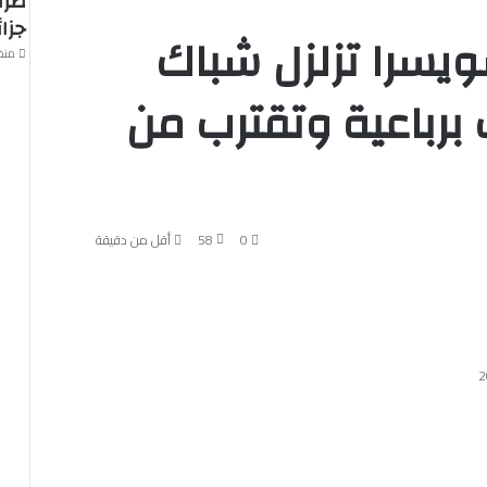
صرا
جزا
ل 2026 : سويسرا تزلزل شباك
منذ 19 سا
برباعية وتقترب من
0
58
أقل من دقيقة