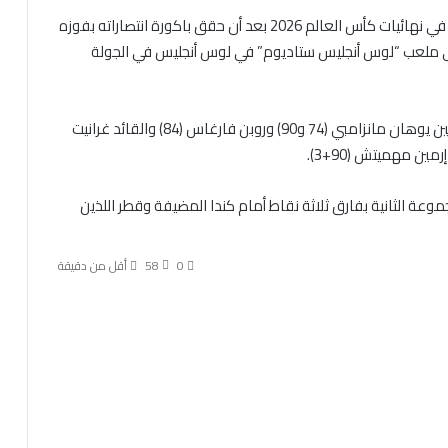
اقترب المنتخب السويسري من ضمان تأهله إلى دور الـ 32 في نهائيات كأس العالم 2026 بعد أن حقق باكورة انتصاراته بفوزه
 والهرسك المنقوصة 4-1 الخميس على ملعب “لوس أنجليس ستاديوم” في لوس أنجليس في الجولة
ويدين فريق المدرب مورات ياكين بفوزه إلى أهداف البديلين يوهان مانزامبي (74 و90) وروبن فارغاس (84) والقائد غرانيت
عة الثانية بفارق ثلاثة نقاط أمام كندا المضيفة وقطر اللذين
0
58
أقل من دقيقة