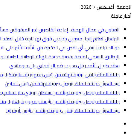
الجمعة, أغسطس 7 2026
أخبار عاجلة
التعاون في مجال الهجرة.. إعادة القاصرين غير المرفوقين مسأل
البرتغال تعتزم إنجاز معبرين جديدين فوق نهر تاجة خلال العقد ا
دونالد ترامب ينفي أي نقص في الذخيرة من شأنه التأثير على الا
الإطلاق الرسمي لمنصة رقمية جديدة للهيئة الوطنية للطبيبات وا
بعقد طويل الأمد ريال مدريد يضم الإيفواري يان ديوماندي
جلالة الملك يتلقى برقية تهنئة من رئيس جمهورية سلوفاكيا بم
عيد العرش: جلالة الملك يتوصل ببرقية تهنئة من رئيس الفلبين
جلالة الملك يتوصل ببرقية تهنئة من سلطان بروناي دار السلام ب
جلالة الملك يتوصل ببرقية تهنئة من رئيسة جمهورية بلغاريا بمن
عيد العرش: جلالة الملك يتلقى برقية تهنئة من رئيس أوكرانيا
إضافة
عمود
انستقرام