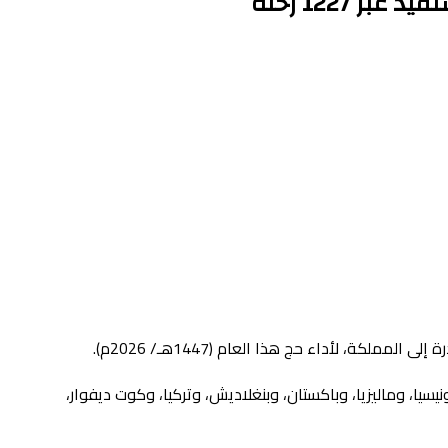
ية السعودية التي تندرج ضمن برامج “رؤية المملكة 2030″، كلا من المغرب، وإندونيسيا، وماليزيا، وباكستان، وبنغلاديش، وتركيا، وكوت ديفوار،