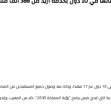
يد عبر 1227 رحلة
202م).
وتهم مبادرة “طريق مكة”، وهي إحدى مبادرات وزارة الداخل