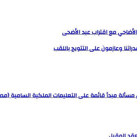
لأضاحي مع اقتراب عيد الأضحى
راتنا وعازمون على التتويج باللقب
ين مسألة مبدأ قائمة على التعليمات الملكية السامية (م
لعقد المقبل