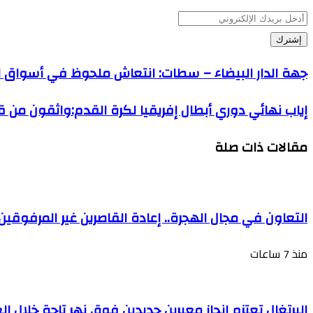
أدخل
بريدك
الإلكتروني
جهة الدار البيضاء – سطات: انتعاش ملحوظ في أسواق ا
إياب نهائي دوري أبطال إفريقيا لكرة القدم:واثقون من قد
مقالات ذات صلة
التعاون في مجال الهجرة.. إعادة القاصرين غير المرفوق
منذ 7 ساعات
البرتغال تعتزم إنجاز معبرين جديدين فوق نهر تاجة خلال ا