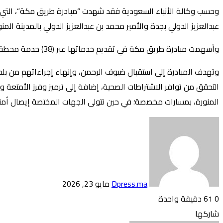
عبدالعزيز الدولي بجدة والأمير محمد بن عبدالعزيز الدولي بالمدينة المنورة (1227) ر
وأسهمت مبادرة طريق مكة في تقديم خدماتها عبر (38) خدمة محطة و(60) حقيبة متنقلة و(120) جهاز كاونتر متنقل معزز بالذكاء الاصطناعي لإنهاء إجراءات دخول الحاج الواحد خلال (40) ثانية.
وتهدف المبادرة إلى استقبال ضيوف الرحمن، وإنهاء إجراءاتهم من بلدانه
التحقق من توافر الاشتراطات الصحية، إضافة إلى ترميز وفرز الأمتعة
المنورة، بمسارات مخصصة؛ في حين تتولى الجهات المختصة إيصال أم
أرسل
بريدا
إلكترونيا
Dpress.ma
مايو 23, 2026
0
61
دقيقة واحدة
تويتر
بوكيت
لينكدإن
فيسبوك
بينتيريست
Odnoklassniki
شاركها