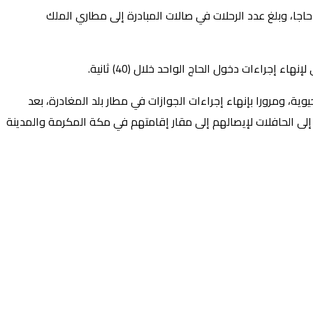
 وكالة الأنباء السعودية فقد شهدت “مبادرة طريق مكة”، التي نفذتها وزارة الداخلية، بالتعاون مع الجهات الشريكة، خدمة (388,694) حاجا، وبلغ عدد الرحلات في صالات المبادرة إلى مطاري الملك
ية، ومرورا بإنهاء إجراءات الجوازات في مطار بلد المغادرة، بعد
إلى الحافلات لإيصالهم إلى مقار إقامتهم في مكة المكرمة والمدينة