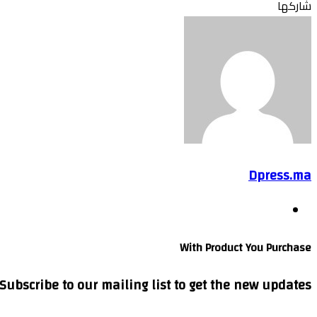
تويتر
بوكيت
لينكدإن
فيسبوك
بينتيريست
Odnoklassniki
شاركها
تويتر
طباعة
بوكيت
لينكدإن
فيسبوك
مشاركة
بينتيريست
Odnoklassniki
عبر
البريد
Dpress.ma
موقع
الويب
With Product You Purchase
Subscribe to our mailing list to get the new updates!