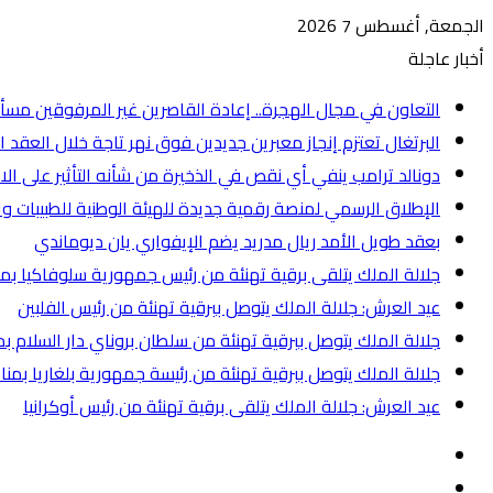
الجمعة, أغسطس 7 2026
أخبار عاجلة
التعاون في مجال الهجرة.. إعادة القاصرين غير المرفوقين مسأل
البرتغال تعتزم إنجاز معبرين جديدين فوق نهر تاجة خلال العقد ا
دونالد ترامب ينفي أي نقص في الذخيرة من شأنه التأثير على الا
الإطلاق الرسمي لمنصة رقمية جديدة للهيئة الوطنية للطبيبات وا
بعقد طويل الأمد ريال مدريد يضم الإيفواري يان ديوماندي
جلالة الملك يتلقى برقية تهنئة من رئيس جمهورية سلوفاكيا بم
عيد العرش: جلالة الملك يتوصل ببرقية تهنئة من رئيس الفلبين
جلالة الملك يتوصل ببرقية تهنئة من سلطان بروناي دار السلام ب
جلالة الملك يتوصل ببرقية تهنئة من رئيسة جمهورية بلغاريا بمن
عيد العرش: جلالة الملك يتلقى برقية تهنئة من رئيس أوكرانيا
إضافة
عمود
انستقرام