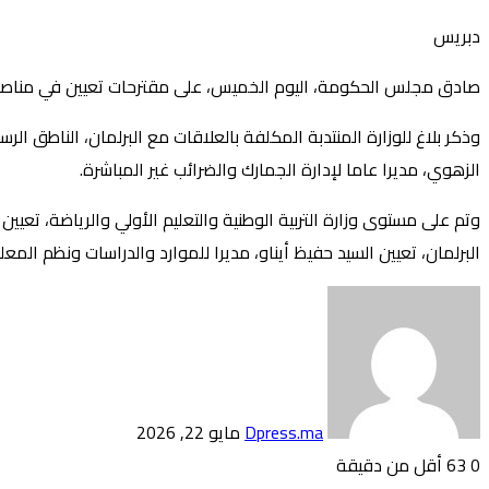
دبريس
صادق مجلس الحكومة، اليوم الخميس، على مقترحات تعيين في مناصب عليا طبقا ل
وذكر بلاغ للوزارة المنتدبة المكلفة بالعلاقات مع البرلمان، الناطق ا
الزهوي، مديرا عاما لإدارة الجمارك والضرائب غير المباشرة.
وتم على مستوى وزارة التربية الوطنية والتعليم الأولي والرياضة، تعيي
البرلمان، تعيين السيد حفيظ أيناو، مديرا للموارد والدراسات ونظم المعل
أرسل
بريدا
إلكترونيا
Dpress.ma
مايو 22, 2026
0
63
أقل من دقيقة