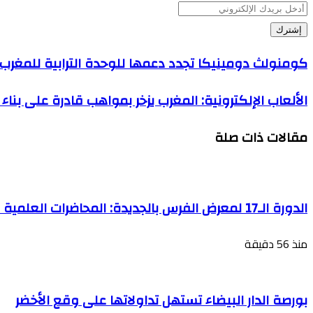
أدخل
بريدك
الإلكتروني
كومنولث دومينيكا تجدد دعمها للوحدة الترابية للمغرب 
الألعاب الإلكترونية: المغرب يزخر بمواهب قادرة على بن
مقالات ذات صلة
الدورة الـ17 لمعرض الفرس بالجديدة: المحاضرات العلمية والثقافية تستكشف مكانة الفرس ودوره في خدمة الإنسان
منذ 56 دقيقة
بورصة الدار البيضاء تستهل تداولاتها على وقع الأخضر