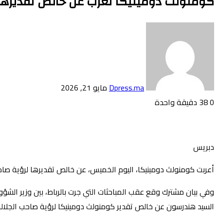
كومنولث دومينيكا تعرب عن خالص تقديرها لر
أرسل
بريدا
إلكترونيا
Dpress.ma
مايو 21, 2026
0
38
دقيقة واحدة
تويتر
بوكيت
لينكدإن
فيسبوك
بينتيريست
Odnoklassniki
دبريس
أعربت كومنولث دومينيكا، اليوم الخميس، عن خالص تقديرها لرؤية صاح
وفي بيان مشترك وقع عقب المباحثات التي جرت بالرباط، بين وزير الشؤو
السيد هندرسون عن خالص تقدير كومنولث دومينيكا لرؤية صاحب الجلالة