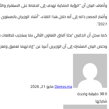
وأضاف البيان أن “الرؤية الملكية تهدف إلى الحفاظ على الاستقرار 
2027”.
كما سجل أن الجانبين “بحثا آفاق التعاون الثنائي بما يستجيب لتطلعات 
وخلص البيان المشترك إلى أن الوزيرين أعربا عن “إرادتهما تعميق وتعزي
أرسل
بريدا
إلكترونيا
Dpress.ma
مايو 21, 2026
0
38
دقيقة واحدة
تويتر
بوكيت
لينكدإن
فيسبوك
بينتيريست
Odnoklassniki
شاركها
تويتر
طباعة
بوكيت
لينكدإن
فيسبوك
مشاركة
بينتيريست
Odnoklassniki