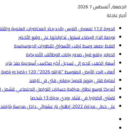
الجمعة, أغسطس 7 2026
أخبار عاجلة
الدورة الـ17 لمعرض الفرس بالجديدة: المحاضرات العلمية والثقافية تستكشف مكانة الفرس ودوره في خدمة الإنسان
بورصة الدار البيضاء تستهل تداولاتها على وقع الأخضر
النفط يصعد وسط ترقب الأسواق للتطورات الجيوسياسية
الدولار يرتفع قبيل صدور بيانات الوظائف الأمريكية
أسعار الذهب تتجه إلى تسجيل أكبر مكاسب أسبوعية منذ يناير
ألعاب البحر الأبيض المتوسط “تارانتو 2026”: 120 رياضيا ورياضية يمثلون المغرب في الدورة العشرين
ثمانية قتلى بينهم تلاميذ برصاص فتى في تايلاند
أمريكا توسع نطاق مراقبة حسابات التواصل الاجتماعي لتشمل ال
تفشي الكوليرا في تشاد يودي بحياة 13 شخصا
على خطى مجزرة 2022: إطلاق نار عشوائي داخل مدرسة بتايلاند يخلف قتلى وعشرات الجرحى
إضافة
عمود
انستقرام