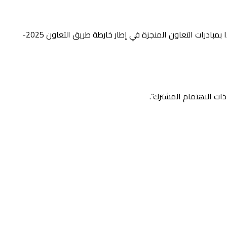
وأشار المصدر ذاته إلى أنه خلال هذا اللقاء، “أشاد الوزيران بالمستوى الحالي للعلاقات الثنائية بين المملكة المغربية وكومنولث دومينيكا، وكذا بمبادرات التعاون المنجزة في إطار خارطة طريق التعاون 2025-
ذات الاهتمام المشترك”.