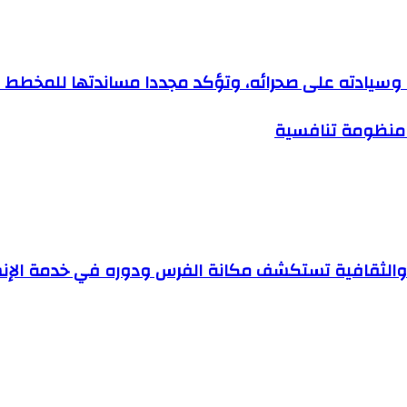
وسيادته على صحرائه، وتؤكد مجددا مساندتها للمخطط المغ
اء منظومة تنافسية