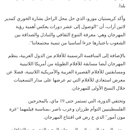
بلدا.
وأكد كريستيان مورو، الذي حل محل الراحل بشارة الخوري كمدير
لاتين آراب، أن “الوصول إلى عشر دورات يعكس أهمية رؤية
المهرجان وهي: معرفة التنوع الثقافي والتبادل والصداقة بين
الشعوب باعتبارها جزءا أساسيا من تنمية مجتمعاتنا”.
بالإضافة إلى المنافسة الرسمية للأفلام من الدول العربية، ينظم
المهرجان أيضا مسابقة للأفلام الطويلة من أمريكا اللاتينية
ومسابقتين للأفلام القصيرة العربية والأمريكية اللاتينية، فضلا عن
معرض استعادي للأفلام التي تم عرضها على مدار التسعينات
خلال النسخ الأولى للمهرجان.
وتحتفي الدورة، التي تستمر حتى 19 ماي، بالمخرجين
الفلسطينيين التوأم طرزان وعرب ناصر ،بمناسبة فيلمهما “غزة
مون أمور” الذي ع رض في افتتاح المهرجان.
ويعتبر الموعد السينمائي، المهرجان الوحيد الذي يجمع الثقافات