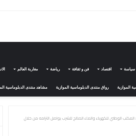
 يسرع وتيرة نشر شبكة أقماره الاصطناعية “إيريس2”
سياسة
اقتصاد
فن و ثقافة
رياضة
مغاربة العالم
الا
ة الموازية
رواق منتدى الدبلوماسية الموازية
مشاهد منتدى الدبلوماسية الم
واطئ نظيفة 2026: المكتب الوطني للكهرباء والماء الصالح للشرب يواصل التزامه من خلال