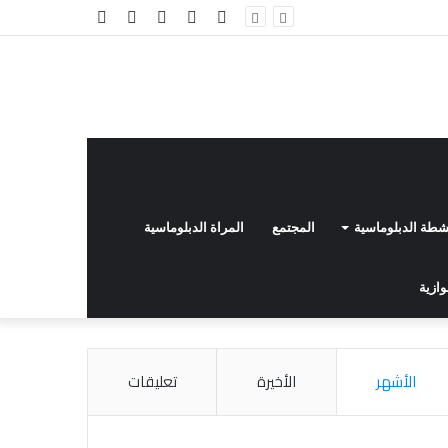
فيسبوك
تويتر
يوتيوب
انستقرام
إضافة
عمود
جانبي
نشطة الدبلوماسية
المجتمع
المراة الدبلوماسية
وازية
الأشهر
الأخيرة
تعليقات