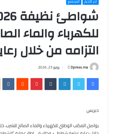
أخر الأخبار
المجتمع
للكهرباء والماء الص
التزامه من خلال رعاية 10 شو
أرسل
Dpress.ma
يونيو 23, 2026
بريدا
فيسبوك
تويتر
لينكدإن
بينتيريست
إلكترونيا
دبريس
خلال رعاية عشرة شواطئ، وذلك في إطار عملية “الشواط