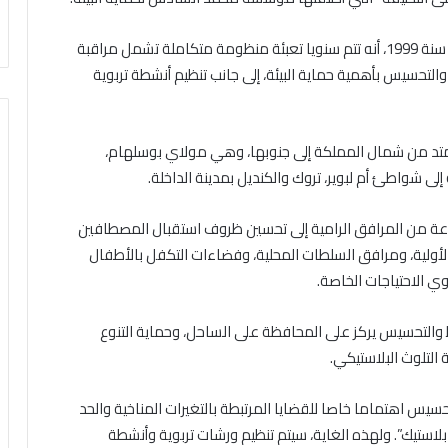
وذكر بلاغ للمكتب، الذي يعد شريكا في هذه العملية منذ سنة 1999، أنه تتم سنويا تعبئة منظومة متكاملة تشمل مراقبة
التحسيس بأهمية حماية البيئة، إلى جانب تنظيم أنشطة تربوية
تد من شمال المملكة إلى جنوبها، وهي مولاي بوسلهام،
ة إلى شواطئ أم لبوير، تروك والكنديل بمدينة الداخلة.
موعة من المرافق الرامية إلى تحسين ظروف استقبال المصطافين
لأولية، ومرافق السلطات المحلية، وفضاءات التكفل بالأطفال
ي الاحتياجات الخاصة.
والتحسيس يركز على المحافظة على الساحل، وحماية التنوع
 التلوث البلاستيكي.
حسيس اهتماما خاصا للقضايا المرتبطة بالتغيرات المناخية والحد
بلاستيك”. ولهذه الغاية، سيتم تنظيم ورشات تربوية وأنشطة