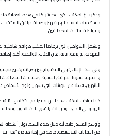
جودة مياه الاستحمام، وتجهيز وصيانة مرافق الاستقبال، و
ومواطنة لفائدة المصطافين.
وتشمل الشواطئ التي يرعاها المكتب مواقع شاطئية تم
المهدية، بوزنيقة، زناتة، عين الذئاب، الواليدية، أكلو، إضاف
وفي هذا الإطار، يتولى المكتب تجهيز وصيانة وتدبير مج
وراحتهم، لاسيما المرافق الصحية، وفضاءات الإسعافات ا
التائهين، فضلا عن التهيئات التي تسهل ولوج الأشخاص ذو
كما يواكب المكتب هذه الجهود ببرنامج متكامل للتنشيط 
البيولوجي البحري، وفرز النفايات، وإعادة التدوير، ومكافحة
وأوضح المصدر ذاته، أنه خلال هذه السنة، تولي أنشطة الت
من النفايات البلاستيكية، خاصة في إطار مبادرة “بحر_بلا_