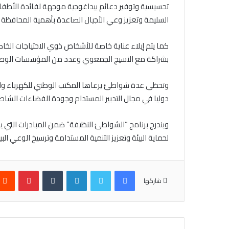
تحسيسية وتوفير دعائم بيداغوجية موجهة لفائدة الأطفال
السليمة وتعزيز وعي الأجيال الصاعدة بأهمية المحافظة 
كما يتم إيلاء عناية خاصة للأشخاص ذوي الاحتياجات الخا
بشراكة مع النسيج الجمعوي وعدد من المؤسسات الوطنية، 
وتحظى عدة شواطئ يرعاها المكتب الوطني للكهرباء والماء
دوليا في مجال التدبير المستدام وجودة الفضاءات الشاطئية.
ويندرج برنامج “الشواطئ النظيفة” ضمن المبادرات التي ي
لحماية البيئة وتعزيز التنمية المستدامة وترسيخ الوعي ال
فيسبوك
تويتر
لينكدإن
بينتيري
شاركها