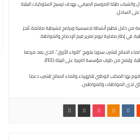
 والشباب طيلة الموسم الصيفي، بهدف ترسيخ السلوكيات البيئية
على الساحل.
صة من خلال تنظيم أنشطة تحسيسية وبرامج تنشيطية ملائمة، تُنجز
في إطار مقاربة تروم تعزيز قيم الإدماج والمواطنة.
 الصالح للشرب سنويا بتتويج “اللواء الأزرق”، الذي يعد مرجعا
 ويُمنح من طرف مؤسسة التربية على البيئة (FEE).
قوم بها المكتب الوطني للكهرباء والماء الصالح للشرب دعما
بيئي لدى المواطنات والمواطنين.
ست
Odnoklassniki
بوكيت
مشاركة عبر البريد
طباعة