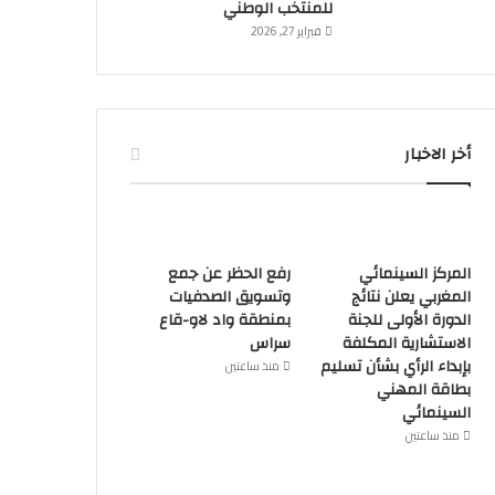
للمنتخب الوطني
فبراير 27, 2026
أخر الاخبار
المركز السينمائي
رفع الحظر عن جمع
المغربي يعلن نتائج
وتسويق الصدفيات
الدورة الأولى للجنة
بمنطقة واد لاو-قاع
الاستشارية المكلفة
سراس
بإبداء الرأي بشأن تسليم
منذ ساعتين
بطاقة المهني
السينمائي
منذ ساعتين