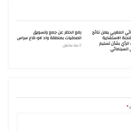
ئي المغربي يعلن نتائج
رفع الحظر عن جمع وتسويق
للجنة الاستشارية
الصدفيات بمنطقة واد لاو-قاع سراس
 الرأي بشأن تسليم
منذ ساعتين
 السينمائي
ـ
*