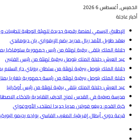
الخميس, أغسطس 6 2026
أخبار عاجلة
الإطلاق الرسمي لمنصة رقمية جديدة للهيئة الوطنية للطبيبات وا
بعقد طويل الأمد ريال مدريد يضم الإيفواري يان ديوماندي
جلالة الملك يتلقى برقية تهنئة من رئيس جمهورية سلوفاكيا بم
عيد العرش: جلالة الملك يتوصل ببرقية تهنئة من رئيس الفلبين
جلالة الملك يتوصل ببرقية تهنئة من سلطان بروناي دار السلام ب
جلالة الملك يتوصل ببرقية تهنئة من رئيسة جمهورية بلغاريا بمن
عيد العرش: جلالة الملك يتلقى برقية تهنئة من رئيس أوكرانيا
مدرسة صيفية في القدس تمزج الحرف التقليدية بالذكاء الاصط
كرة القدم: دييغو فورلان مدربا جديدا لمنتخب الأوروغواي
قرعة دوري أبطال إفريقيا: المغرب الفاسي يواجه رحيمو البوركيناب
إضافة
عمود
انستقرام