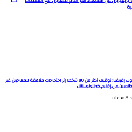
 ويعبرون عن استعدادهم التام للتعاون مع السلطات
ية
جنوب إفريقيا: توقيف أكثر من 80 شخصا إثر احتجاجات مناهضة للمهاجرين غير
ظاميين في إقليم كوازولو-ناتال
ساعات