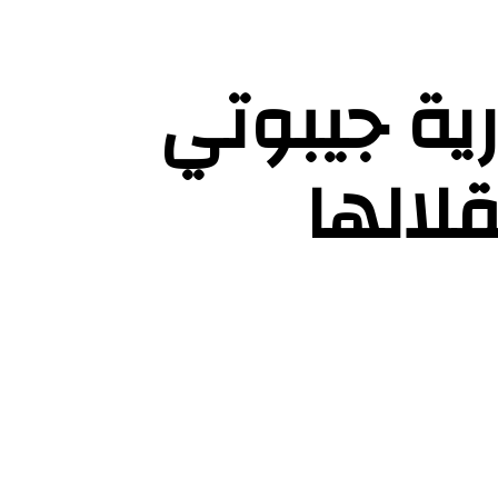
ية جيبوتي
لالها