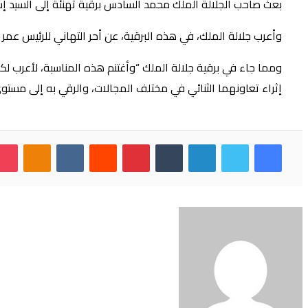
بعث صاحب الجلالة الملك محمد السادس برقية تهنئة إلى السيد إسم
وأعرب جلالة الملك، في هذه البرقية، عن أحر التهاني للرئيس عمر
ومما جاء في برقية جلالة الملك “وأغتنم هذه المناسبة، لأعرب لك
إثراء تعاونهما الثنائي في مختلف المجالات، والرقي به إلى مستو
فيسبوك
تويتر
لينكدإن
بينتيريست
بوكي
noklassniki