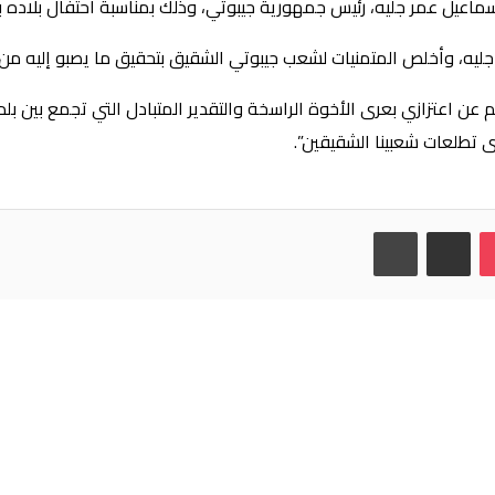
اعيل عمر جليه، رئيس جمهورية جيبوتي، وذلك بمناسبة احتفال بلاده بع
 جليه، وأخلص المتمنيات لشعب جيبوتي الشقيق بتحقيق ما يصبو إليه من م
م عن اعتزازي بعرى الأخوة الراسخة والتقدير المتبادل التي تجمع بين
ى تطلعات شعبينا الشقيقين”.
ت
Od
مشاركة عبر البريد
طباعة