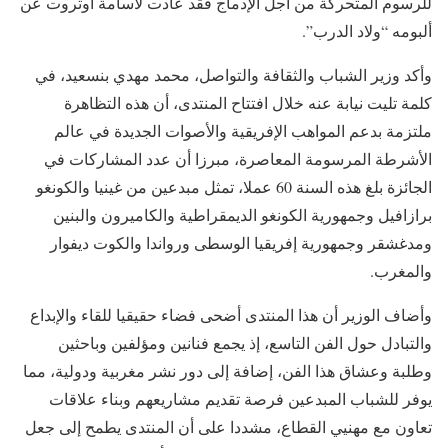
للرسوم المتحركة من أجل الإدماج فقد عادت لأسامة أوتروت عن
ألبومه “ولاد الدرب”.
وأكد وزير الشباب والثقافة والتواصل، محمد مهدي بنسعيد، في
كلمة تليت نيابة عنه خلال افتتاح المنتدى، أن هذه التظاهرة
ملتزمة بدعم المواهب الإفريقية والأصوات الجديدة في عالم
الأشرطة المرسومة المعاصرة، مبرزا أن عدد المشاركات في
الجائزة بلغ هذه السنة 60 عملا، تمثل مبدعين من غينيا والكونغو
برازافيل وجمهورية الكونغو الديمقراطية والكاميرون والبنين
ومدغشقر وجمهورية إفريقيا الوسطى ورواندا والكوت ديفوار
والمغرب.
وأضاف الوزير أن هذا المنتدى أضحى فضاء حقيقيا للقاء والإبداع
والتبادل حول الفن التاسع، إذ يجمع فنانين ومؤلفين وباحثين
وطلبة وعشاق هذا الفن، إضافة إلى دور نشر مغربية ودولية، مما
يوفر للشباب المبدعين فرصة تقديم مشاريعهم وبناء علاقات
تعاون مع مهنيي القطاع، مشددا على أن المنتدى يطمح إلى جعل