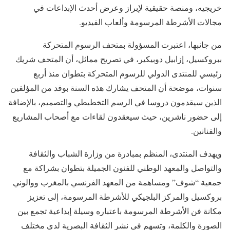
خريجيه، ومنصة حقيقية لإبراز وعرض أحدث الإبداعات في
مجالات الأشرطة المرسومة وألعاب الفيديو.
من جانبها، اعتبرت المسؤولة بمتحف الرسوم المتحركة
ببروكسيل، إزابيل دوبيكير، في تصريح مماثل، أن المتحف شريك
رئيسي للمنتدى الدولي للرسوم المتحركة بتطوان منذ أربع
سنوات، موضحة أن المتحف يشارك هذه السنة بوفد من المؤلفين
الذين سيقدمون دروسا في الرسم التخطيطي والتصميم، بالإضافة
إلى حضور ناشرين، حيث سيعقدون لقاءات مع أصحاب المشاريع
والفنانين.
ويهدف المنتدى، المنظم بمبادرة من وزارة الشباب والثقافة
والتواصل والمعهد الوطني للفنون الجميلة بتطوان بشراكة مع
جمعية “شوف” ومساهمة من المعهد الفرنسي بالمغرب ووالوني
بروكسيل والمركز البلجيكي للأشرطة المرسومة، إلى تعزيز
مكانة فن الأشرطة المرسومة باعتباره وسيلة إبداعية تجمع بين
الصورة والكلمة، وتسهم في نشر الثقافة البصرية لدى مختلف