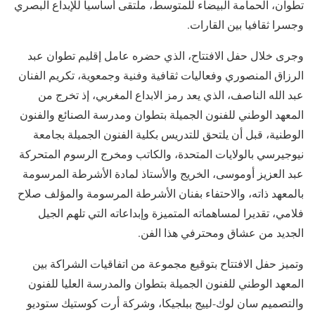
تطوان، الحمامة البيضاء للمتوسط، ملتقى أساسيا للإبداع البصري
وجسرا ثقافيا بين القارات.
وجرى خلال حفل الافتتاح، الذي حضره عامل إقليم تطوان عبد
الرزاق المنصوري وفعاليات ثقافية وفنية وجمعوية، تكريم الفنان
عبد الله الناصف، الذي يعد رمز الابداع المغربي، إذ تخرج من
المعهد الوطني للفنون الجميلة بتطوان ومدرسة الصنائع والفنون
الوطنية، قبل أن يلتحق للتدريس بكلية الفنون الجميلة بجامعة
نيوجيرسي بالولايات المتحدة، والكاتب ومخرج الرسوم المتحركة
عبد العزيز أوموسى، الخريج والأستاذ لمادة الأشرطة المرسومة
بالمعهد ذاته، والاحتفاء بفنان الأشرطة المرسومة والمؤلف صلاح
فلامي، تقديرا لمساهماته المتميزة وإبداعاته التي تلهم الجيل
الجديد من عشاق ومحترفي هذا الفن.
وتميز حفل الافتتاح بتوقيع مجموعة من اتفاقيات الشراكة بين
المعهد الوطني للفنون الجميلة بتطوان والمدرسة العليا للفنون
والتصميم سان لوك-لييج ببلجيكا، وشركة أرت كوستيك ستوديو