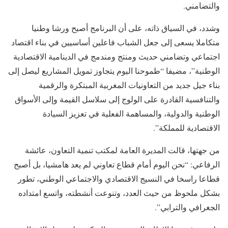
والتضامني.
وشدد، في السياق ذاته، على أن البرنامج أصبح ورشا وطنيا
متكاملا يسعى إلى جعل الشباب فاعلين أساسيين في بناء اقتصاد
اجتماعي وتضامني حديث ومنتج ومندمج في الدينامية الاقتصادية
الوطنية”، مضيفا “طموحنا اليوم يتجاوز تمويل المشاريع ليصل إلى
بناء جيل جديد من التعاونيات المغربية المبتكرة والرقمية
والتنافسية القادرة على الولوج إلى سلاسل القيمة وإلى الأسواق
الوطنية والدولية، والمساهمة الفعلية في تعزيز السيادة
الاقتصادية للمملكة”.
من جهتها، قالت المديرة العامة لمكتب تنمية التعاون، عائشة
الرفاعي: “نحن اليوم أمام قطاع تعاوني لم يعد هامشيا، بل أصبح
قطاعا راسخا في النسيج الاقتصادي والاجتماعي الوطني، تطور
بشكل ملحوظ من حيث العدد، وتنوعت أنشطته، واتسع امتداده
الجغرافي والترابي”.