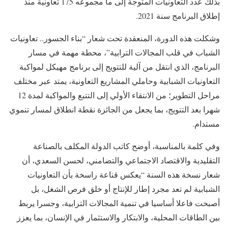
بذلك عدد التعاونيات المتوجة إلى ما مجموعه 175 تعاونية منذ
إطلاق البرنامج سنة 2021.
وشكلت هذه الدورة، المنعقدة تحت شعار “بناء الجسور.. تعاونيات
الشباب في قلب المجالات الترابية”، محطة مهمة في مسار
البرنامج، الذي انتقل من آلية للتتويج إلى برنامج مهيكل لمواكبة
التعاونيات الشبابية وحاملي المشاريع التعاونية، يمتد عبر مختلف
مراحل التطوير؛ من الانتقاء الأولي إلى التتبع والمواكبة لمدة 12
شهرا بعد التتويج، بما يجعل من الجائزة نقطة انطلاق لمسار تنموي
مستدام.
وفي كلمة بالمناسبة، أوضح كاتب الدولة المكلف بالصناعة
التقليدية والاقتصاد الاجتماعي والتضامني، لحسن السعدي، أن
شعار نسخة هذه السنة “يعكس قناعة راسخة بأن التعاونيات
الشبابية لم تعد مجرد إطار للإنتاج أو خلق فرص الشغل، بل
أصبحت فاعلا أساسيا في تنمية المجالات الترابية، وجسرا يربط
بين الطاقات المحلية، والابتكار والاستثمار في الإنسان، بما يعزز