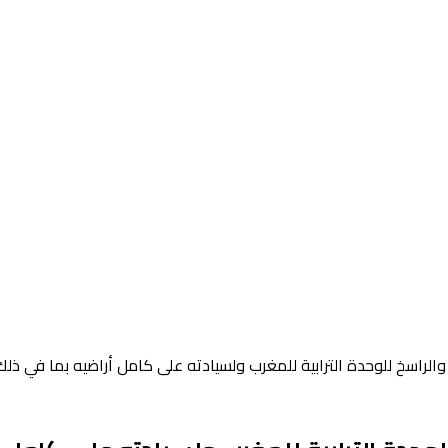
 والراسخ للوحدة الترابية للمغرب ولسيادته على كامل أراضيه بما في ذل