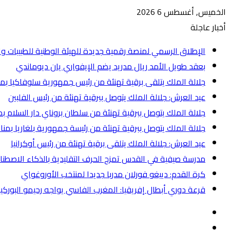
الخميس, أغسطس 6 2026
أخبار عاجلة
الإطلاق الرسمي لمنصة رقمية جديدة للهيئة الوطنية للطبيبات وا
بعقد طويل الأمد ريال مدريد يضم الإيفواري يان ديوماندي
جلالة الملك يتلقى برقية تهنئة من رئيس جمهورية سلوفاكيا بم
عيد العرش: جلالة الملك يتوصل ببرقية تهنئة من رئيس الفلبين
جلالة الملك يتوصل ببرقية تهنئة من سلطان بروناي دار السلام ب
جلالة الملك يتوصل ببرقية تهنئة من رئيسة جمهورية بلغاريا بمن
عيد العرش: جلالة الملك يتلقى برقية تهنئة من رئيس أوكرانيا
مدرسة صيفية في القدس تمزج الحرف التقليدية بالذكاء الاصط
كرة القدم: دييغو فورلان مدربا جديدا لمنتخب الأوروغواي
قرعة دوري أبطال إفريقيا: المغرب الفاسي يواجه رحيمو البوركيناب
إضافة
عمود
انستقرام