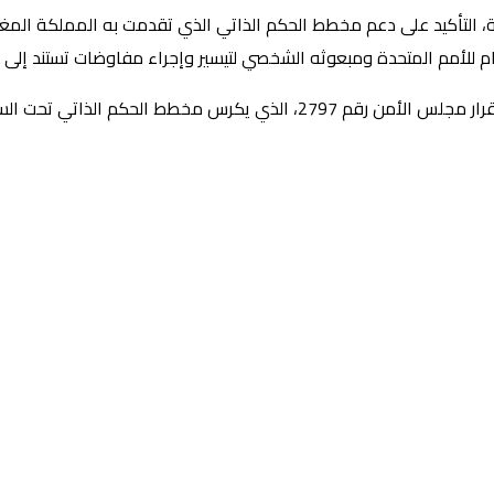
، التأكيد على دعم مخطط الحكم الذاتي الذي تقدمت به المملكة المغربي
عام للأمم المتحدة ومبعوثه الشخصي لتيسير وإجراء مفاوضات تستند إلى
وفي السياق ذاته، أخذت جمهورية بوروندي علما، بارتياح كبير، باعتماد قرار م