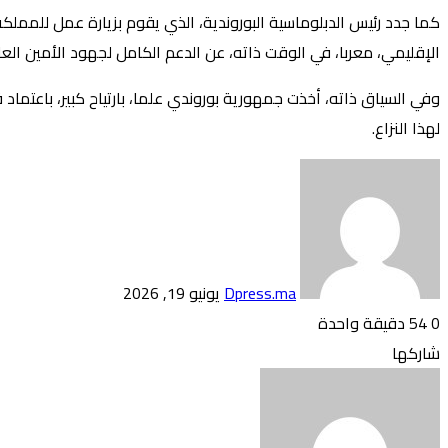
كما جدد رئيس الدبلوماسية البوروندية، الذي يقوم بزيارة عمل للمملكة
الإقليمي، معربا، في الوقت ذاته، عن الدعم الكامل لجهود الأمين ال
لهذا النزاع.
أرسل
بريدا
إلكترونيا
Dpress.ma
يونيو 19, 2026
0
54
دقيقة واحدة
تويتر
بوكيت
لينكدإن
فيسبوك
بينتيريست
Odnoklassniki
شاركها
تويتر
طباعة
بوكيت
لينكدإن
فيسبوك
مشاركة
بينتيريست
Odnoklassniki
عبر
البريد