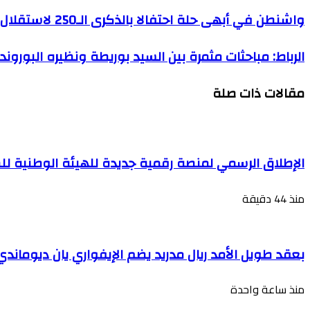
الإلكتروني
واشنطن في أبهى حلة احتفالا بالذكرى الـ250 لاستقلال الولايات المتحدة
الرباط: مباحثات مثمرة بين السيد بوريطة ونظيره البورون
مقالات ذات صلة
الإطلاق الرسمي لمنصة رقمية جديدة للهيئة الوطنية للط
منذ 44 دقيقة
بعقد طويل الأمد ريال مدريد يضم الإيفواري يان ديوماندي
منذ ساعة واحدة