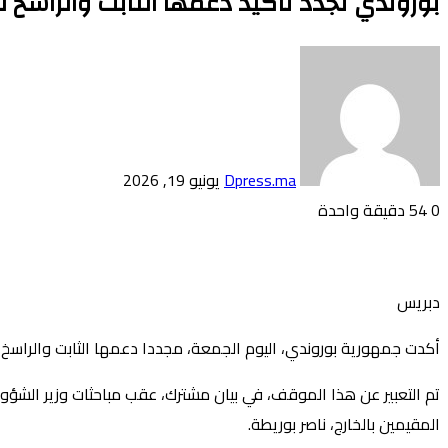
بوروندي تجدد تأكيد دعمها الثابت والراسخ 
أرسل
بريدا
إلكترونيا
Dpress.ma
يونيو 19, 2026
0
54
دقيقة واحدة
تويتر
بوكيت
لينكدإن
فيسبوك
بينتيريست
Odnoklassniki
دبريس
أكدت جمهورية بوروندي، اليوم الجمعة، مجددا دعمها الثابت والراسخ ل
تم التعبير عن هذا الموقف، في بيان مشترك، عقب مباحثات وزير الشؤون ا
المقيمين بالخارج، ناصر بوريطة.