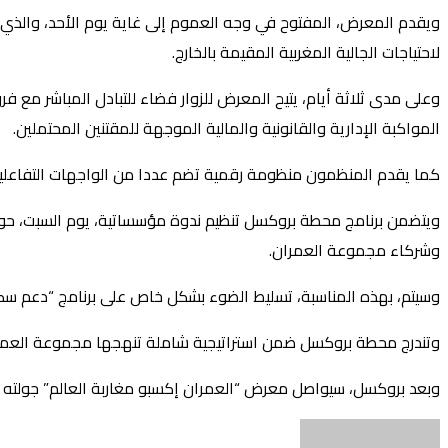
ويقدم المعرض، المفتوح في وجه العموم إلى غاية يوم الأحد، والذي 
لاحتياجات الجالية المغربية المقيمة بالخارج.
وعلى مدى ثلاثة أيام، يتيح المعرض للزوار فضاء للتبادل المباشر مع
المواكبة الإدارية والقانونية والمالية الموجهة للمقتنين المحتملين.
كما يقدم المنظمون منظومة رقمية تضم عددا من الواجهات التفاعلية، 
ويتضمن برنامج محطة بروكسل تنظيم ندوة مؤسساتية، يوم السبت، حول م
وشركاء مجموعة العمران.
وسيتم، بهذه المناسبة، تسليط الضوء بشكل خاص على برنامج “دعم سكن”
وتندرج محطة بروكسل ضمن استراتيجية شاملة تنهجها مجموعة العمران ل
وبعد بروكسل، سيواصل معرض “العمران إكسبو مغاربة العالم” جولته الد
أرسل