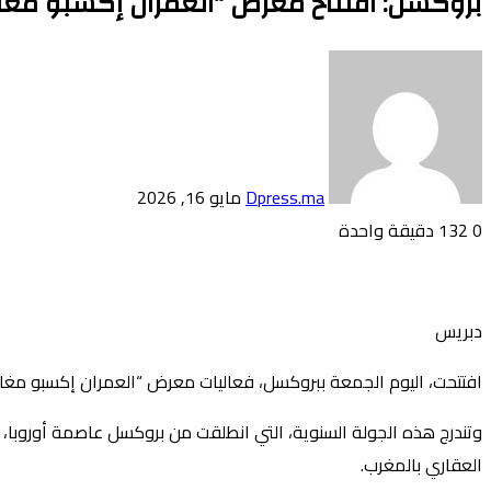
بروكسل: افتتاح معرض “العمران إكسبو مغاربة ال
أرسل
بريدا
إلكترونيا
Dpress.ma
مايو 16, 2026
0
132
دقيقة واحدة
تويتر
بوكيت
لينكدإن
فيسبوك
بينتيريست
Odnoklassniki
دبريس
افتتحت، اليوم الجمعة ببروكسل، فعاليات معرض “العمران إكسبو مغاربة العالم 2026″، في مستهل جولة دولية تشمل 
وتندرج هذه الجولة السنوية، التي انطلقت من بروكسل عاصمة أوروبا،
العقاري بالمغرب.