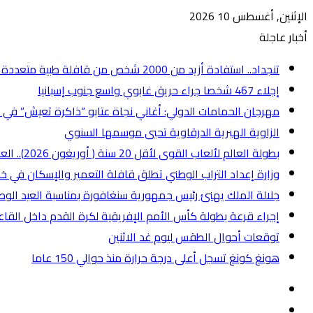
الإثنين, أغسطس 10 2026
أخبار عاجلة
تنجداد.. استفادة أزيد من 2000 شخص من قافلة طبية متعددة التخصصات
إجلاء 467 شخصا جراء حريق غابوي واسع جنوب إسبانيا
مهرجان الحمامات الدولي: أغاني نجاة عتابو “ذاكرة تعيش” في 
الزاوية الهبرية الدرقاوية تحيي موسمها السنوي
بطولة العالم لألعاب القوى لأقل 20 سنة ( أوريغون 2026).. العداء المغربي عماد بوشجدة يتوج بطلا للعالم في سباق 800 متر
وزارة إعداد التراب الوطني تطلق قافلة التعمير والإسكان في خد
جلالة الملك يهنئ رئيس جمهورية سنغافورة بمناسبة العيد الوطن
إجراء قرعة بطولة كأس الأمم الإفريقية لكرة القدم داخل القاعة (المغرب 2026
توقعات أحوال الطقس ليوم غد الاثنين
هونغ كونغ تسجل أعلى درجة حرارة منذ حوالي 150 عاما
إضافة
عمود
انستقرام