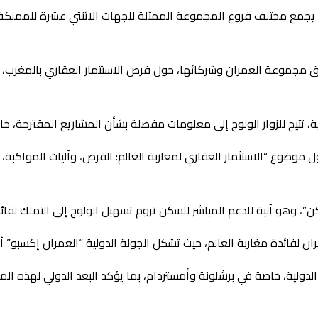
يجمع مختلف فروع المجموعة الممثلة للجهات الاثنتي عشرة للمملكة، ع
 فرق مجموعة العمران وشركائها، حول فرص الاستثمار العقاري بالمغرب،
تتيح للزوار الولوج إلى معلومات مفصلة بشأن المشاريع المقترحة، خاص
وضوع “الاستثمار العقاري لمغاربة العالم: الفرص، وآليات المواكبة،
، وهو آلية للدعم المباشر للسكن تروم تسهيل الولوج إلى التملك لفائ
فائدة مغاربة العالم، حيث تشكل الجولة الدولية “العمران إكسبو” أحد
ولية، خاصة في برشلونة وأمستردام، بما يؤكد البعد الدولي لهذه المبا