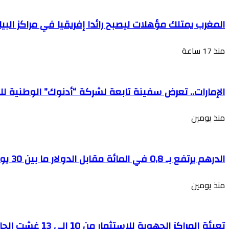
المغرب يمتلك مؤهلات ليصبح رائدا إفريقيا في مراكز الب
منذ 17 ساعة
الإمارات.. تعرض سفينة تابعة لشركة “أدنوك” الوطنية ل
منذ يومين
الدرهم يرتفع بـ 0,8 في المائة مقابل الدولار ما بين 30 يوليوز و5 غشت
منذ يومين
تعبئة المراكز الجهوية للاستثمار من 10 إلى 13 غشت الجاري لمواكبة مشاريع مغاربة العالم