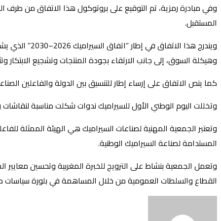
وفي مبادرة رمزية، تم التوقيع على بروتوكول هذا الاتفاق من طرف ا
المستقبل.
ويندرج هذا ال
وهيكلة السوق، إلى جانب الارتقاء بجودة المنتجات وتشجيع الابتكار وت
كما ينص الاتفاق على إرساء إطار للتنسيق بين الدولة والفاعلين الصناع
وتخللت اليوم الوطني الأول للسيراميك ندوات شكلت مناسبة لنقاشات ر
وتعتبر الجمعية المهنية لصناعات السيراميك هي الهيئة الممثلة للفاع
المستدامة لصناعة السيراميك الوطنية.
وتعمل الجمعية بنشاط على الترويج للخبرة المغربية وتحسين معايير ا
القطاع والسلطات العمومية من خلال المساهمة في بلورة سياسات دا
أرسل
بريدا