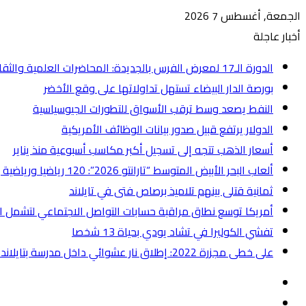
الجمعة, أغسطس 7 2026
أخبار عاجلة
الدورة الـ17 لمعرض الفرس بالجديدة: المحاضرات العلمية والثقافية تستكشف مكانة الفرس ودوره في خدمة الإنسان
بورصة الدار البيضاء تستهل تداولاتها على وقع الأخضر
النفط يصعد وسط ترقب الأسواق للتطورات الجيوسياسية
الدولار يرتفع قبيل صدور بيانات الوظائف الأمريكية
أسعار الذهب تتجه إلى تسجيل أكبر مكاسب أسبوعية منذ يناير
ألعاب البحر الأبيض المتوسط “تارانتو 2026”: 120 رياضيا ورياضية يمثلون المغرب في الدورة العشرين
ثمانية قتلى بينهم تلاميذ برصاص فتى في تايلاند
أمريكا توسع نطاق مراقبة حسابات التواصل الاجتماعي لتشمل ال
تفشي الكوليرا في تشاد يودي بحياة 13 شخصا
على خطى مجزرة 2022: إطلاق نار عشوائي داخل مدرسة بتايلاند يخلف قتلى وعشرات الجرحى
إضافة
عمود
انستقرام