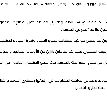
لسيدين مزور والشعبي مباشرة على قطعة سيراميك، ما يعكس ارتباط مخت
اتفاق في إطار “اتفاق السيراميك 2026–2030” الذي يشكل خارطة طريق استراتيجية تهدف إلى مواكبة
ثمين علامة “صنع في المغرب”.
يين بما يضمن مواكبة مستدامة لتطوير القطاع وتعزيز السيادة الصناعية 
فيعة المستوى بمشاركة متدخلين بارزين من الأوساط الصناعية والمؤسس
لين في قطاع السيراميك بالمغرب، حيث تجمع الصناعيين العاملين في القط
لجودة، فضلا عن مواكبة المقاولات في ارتقائها بمستوى الجودة وانفتا
عمة لتطوير القطاع.