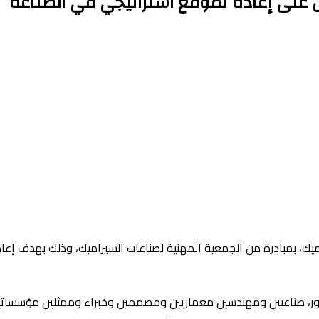
ن على إعادة تموقع استراتيجي في الصناعة
يراميك، بمبادرة من الجمعية المهنية لصناعات السيراميك، وذلك بهدف إ
ور، صناعيين ومهندسين معماريين ومصممين وخبراء وممثلين مؤسساتيين