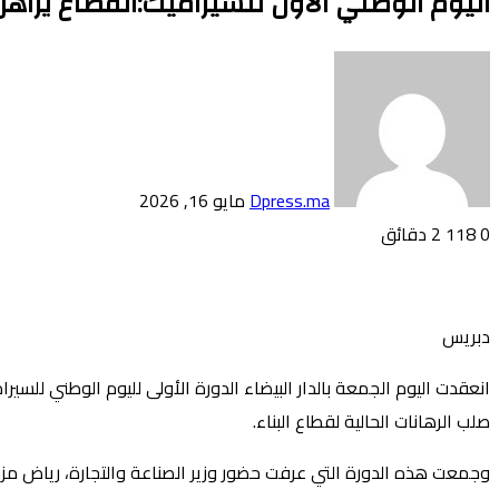
اليوم الوطني الأول للسيراميك:القطاع يراه
أرسل
بريدا
إلكترونيا
Dpress.ma
مايو 16, 2026
0
118
2 دقائق
تويتر
بوكيت
لينكدإن
فيسبوك
بينتيريست
Odnoklassniki
دبريس
انعقدت اليوم الجمعة بالدار البيضاء الدورة الأولى لليوم الوطني للس
صلب الرهانات الحالية لقطاع البناء.
وجمعت هذه الدورة التي عرفت حضور وزير الصناعة والتجارة، رياض مز