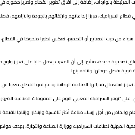
ات المرتبطة بالواردات، إضافة إلى آفاق تطوير القطاع وتعزيز حضوره في 
ي قطاع السيراميك، مبرزا إبداعاتهم وارتقائهم بالجودة والتزامهم، فض
ة، سواء من حيث المعايير أو التصميم، تعكس تطورا ملحوظا في القطاع، 
ق تصديرية جديدة، مشيرا إلى أن المغرب يعمل حاليا على تعزيز ولوج من
قوية بفضل جودتها وتنافسيتها.
زيز استعمال قدراتها الصناعية الوطنية ودعم نمو القطاع، معربا عن 
على “توفر السيراميك المغربي اليوم على المقومات الصناعية الضرورية 
م والخاص من أجل إرساء صناعة أكثر تنافسية وابتكارا وإنتاجا للقيمة ل
عية المهنية لصناعات السيراميك ووزارة الصناعة والتجارة، بهدف مواكب