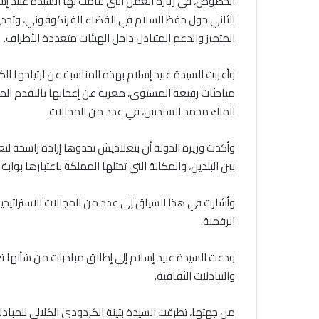
الخصوص، في زيارة العمل التي قامت بها السيدة عبيد إسل
الثاني حول حفظ السلام في الفضاء الفرنكوفوني، وتجديد
المتميز والدعم المتبادل داخل الهيئات متعددة الأطراف.
وأعربت السيدة عبيد إسلام بهذه المناسبة عن ارتياحها الكبي
مباحثات رفيعة المستوى، معربة عن إعجابها بالتقدم المل
الملك محمد السادس، في عدد من المجالات.
وأكدت وزيرة الدولة أن بنغلاديش تحدوها إرادة راسخة لتع
بين البلدين، والمكانة التي تحتلها المملكة باعتبارها بوابة
وأشارت في هذا السياق إلى عدد من المجالات الاستراتيجية ل
الرقمية.
ودعت السيدة عبيد إسلام إلى إطلاق مبادرات من شأنها تعزي
والتبادلات الثقافية.
من جهتها، تطرقت السيدة بثينة الكردودي الكلالي للمبادلات