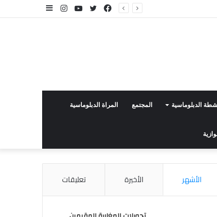
فيسبوك
تويتر
يوتيوب
انستقرام
إضافة
عمود
جانبي
نشطة الدبلوماسية
المجتمع
المراة الدبلوماسية
وازية
الأشهر
الأخيرة
تعليقات
تحويلات المغاربة المقيمين