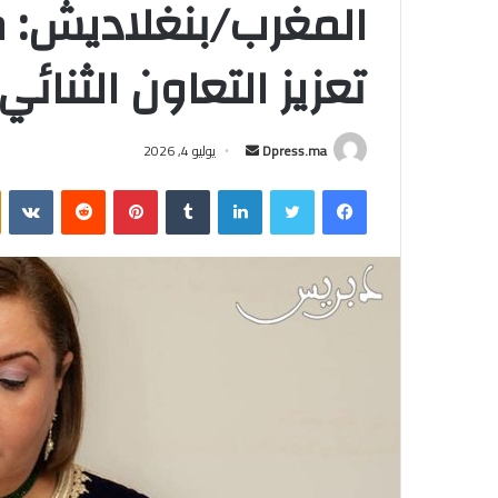
المغرب/بنغلاديش: م
تعزيز التعاون الثنائي
أرسل
Dpress.ma
يوليو 4, 2026
بريدا
فيسبوك
تويتر
لينكدإن
بينتيريست
إلكترونيا