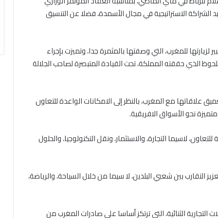
ام للرباط في ماي الماضي، بمناسبة انعقاد المؤتمر الوزاري
 الشراكة الاستراتيجية في مجال الأسمدة، فضلا عن التنسيق
ر لزيارتها للمغرب، التي وصفتها بالمثمرة جدا، وتميزت بإجراء
حوظ الذي حققته المملكة، تحت القيادة المتبصرة لصاحب الجلالة
ميق علاقاتها مع المغرب، بالنظر إلى الامكانات الواعدة للتعاون
 متميزة نحو الأسواق الافريقية.
لتعاون، لاسيما التجارة، والاستثمار، ونقل التكنولوجيا، والحلول
ز التقارب بين شعبي البلدين، لا سيما من خلال السياحة، والرياضة،
 التجارية الثنائية، التي ترتكز أساسا على صادرات المغرب من