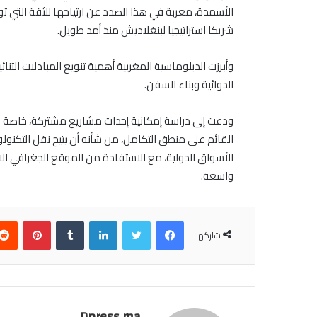
الأسمدة، معربة في هذا الصدد عن ارتياحها للثقة التي تولي
شريكا استراتيجيا لبنغلاديش منذ أمد طويل.
وأبرزت الدبلوماسية المغربية أهمية تنويع المبادلات الثن
الدوائية وبناء السفن.
ودعت إلى دراسة إمكانية إحداث مشاريع مشتركة، خاصة ف
القائم على منطق التكامل، من شأنه أن يتيح نقل التكنول
الأسواق الدولية، مع الاستفادة من الموقع الجغرافي الاست
واسعة.
فيسبوك
تويتر
لينكدإن
بينتير
شاركها
Dpress.ma