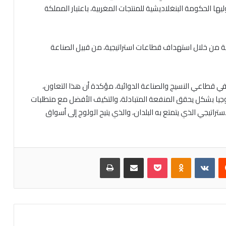
ها الحكومة البنغلاديشية للمنتجات المغربية، باعتبار المملكة
ائية من خلال استهداف قطاعات استراتيجية، من قبيل الصناعة
ي قطاعي النسيج والصناعة الدوائية، مؤكدة أن هذا التعاون،
وجيا بشكل يحقق المنفعة المتبادلة، والتكيف الأفضل مع متطلبات
راتيجي الذي يتمتع به البلدان، والذي يتيح الولوج إلى أسواق
يست
Odnoklassniki
بوكيت
مشاركة عبر البريد
طباعة