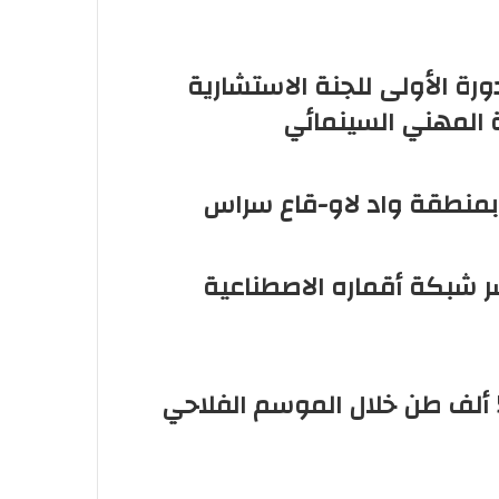
دورة الأولى للجنة الاستشارية
ة المهني السينمائي
بمنطقة واد لاو-قاع سراس
نشر شبكة أقماره الاصطناعية
الشمندر السكري بدكالة: إنتاج يناهز 544 ألف طن خلال الموسم الفلاحي