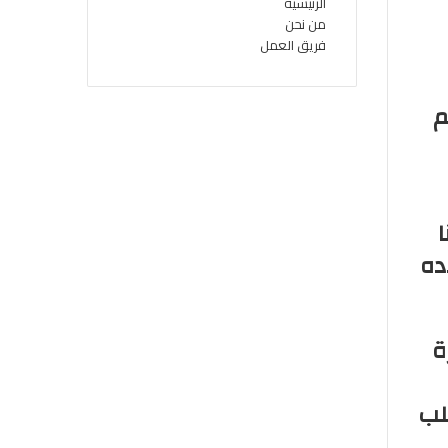
الرئيسية
من نحن
فريق العمل
هم
ده
ة
لب