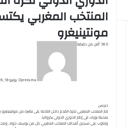
الدوري الدولي لكرة الق
المنتخب المغربي يكتس
مونتينيغرو
أرسل
0
56
أقل من دقيقة
بريدا
إلكترونيا
Dpress.ma
يونيو 18, 2026
تويتر
لينكدإن
فيسبوك
بوكيت
بينتيريست
Odnoklassniki
دبريس
فاز المنتخب المغربي لكرة القدم داخل القاعة على نظيره من مونتينيغرو 
بمدينة بورك، في إطار الدوري الدولي بكرواتيا.
وتناوب على تسجيل أهداف المنتخب المغربي كل من يوسف جواد، ومحمد 