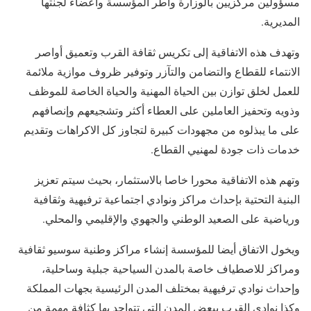
مسؤولين مركزيين بالوزارة وأطر المؤسسة وأعضاء لجنتها
المديرية.
وتهدف هذه الاتفاقية إلى تكريس ثقافة القرب وتعميق أواصر
الانتماء للقطاع والتضامن والتآزر وتوفير ظروف موازية ملائمة
للعمل لخلق توازن بين الحياة المهنية والحياة الخاصة للموظف
وذويه وتحفيز العاملين على العطاء أكثر وتشجيعهم وإنصافهم
على ما يبذلوه من مجهودات كبيرة لتجاوز كل الاكراهات وتقديم
خدمات ذات جودة لمهنيي القطاع.
وتهم هذه الاتفاقية محورا خاصا بالاستثمار، بحيث سيتم تعزيز
البنية التحتية بإحداث مراكز ونوادي اجتماعية ترفيهية وثقافية
ورياضية على الصعيد الوطني والجهوي والإقليمي والمحلي.
ويخول الاتفاق أيضا للمؤسسة إنشاء مراكز وطنية سوسيو ثقافية
ومراكز للاصطياف خاصة بالمدن السياحية جبلية وساحلية،
وإحداث نوادي ترفيهية بمختلف المدن الرئيسية بجهات المملكة
وكذا نوادي القرب ببعض المدن التي تتواجد بها كثافة مهمة من