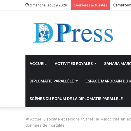
Khémisset
dimanche, août 9 2026
Dernières actualités
ACCUEIL
ACTIVITÉS ROYALES
SAHARA MAR
DIPLOMATIE PARALLÈLE
ESPACE MAROCAIN DU
SCÈNES DU FORUM DE LA DIPLOMATIE PARALLÈLE
Accueil
/
societe et regions
/
Santé: le Maroc cité en e
données de mortalité