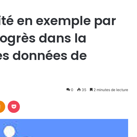
ité en exemple par
rogrès dans la
es données de
0
35
2 minutes de lecture
takte
Odnoklassniki
Pocket