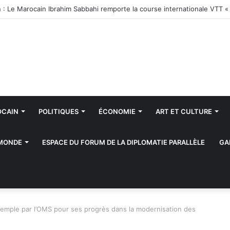
/INDH: Ouverture d’un salon des produits du terroir
OCAIN
POLITIQUES
ÉCONOMIE
ART ET CULTURE
 MONDE
ESPACE DU FORUM DE LA DIPLOMATIE PARALLÈLE
GA
xemple par l’OMS pour ses progrès dans la modernisation des