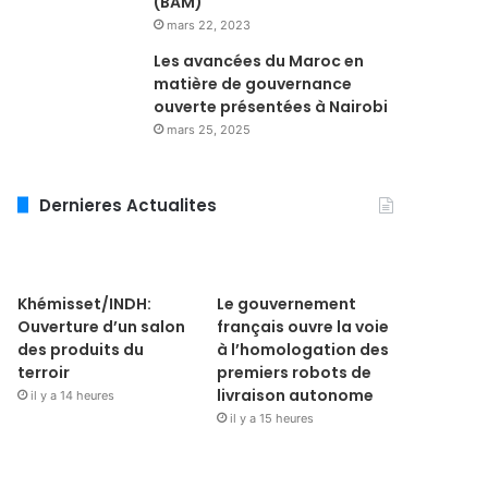
(BAM)
mars 22, 2023
Les avancées du Maroc en
matière de gouvernance
ouverte présentées à Nairobi
mars 25, 2025
Dernieres Actualites
Khémisset/INDH:
Le gouvernement
Ouverture d’un salon
français ouvre la voie
des produits du
à l’homologation des
terroir
premiers robots de
livraison autonome
il y a 14 heures
il y a 15 heures