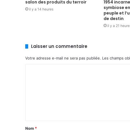
salon des produits du terroir
1954 incarne
symbiose ent
il y a 14 heures
peuple et l’
de destin
il y a 21 heure
Laisser un commentaire
Votre adresse e-mail ne sera pas publiée.
Les champs obl
C
o
m
m
e
n
t
Nom
*
a