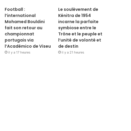
Football :
Le soulèvement de
l’international
Kénitra de 1954
Mohamed Bouldini
incarne la parfaite
fait son retour au
symbiose entre le
championnat
Trône et le peuple et
portugais via
l’unité de volonté et
l’Académico de Viseu
de destin
il y a 17 heures
il y a 21 heures