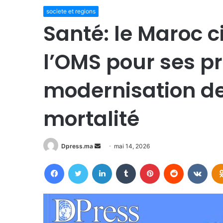
societe et regions
Santé: le Maroc c
l’OMS pour ses p
modernisation d
mortalité
Envoyer
Dpress.ma
mai 14, 2026
un
Facebook
Twitter
Linkedin
Tumblr
Pinterest
Reddit
VKon
courriel