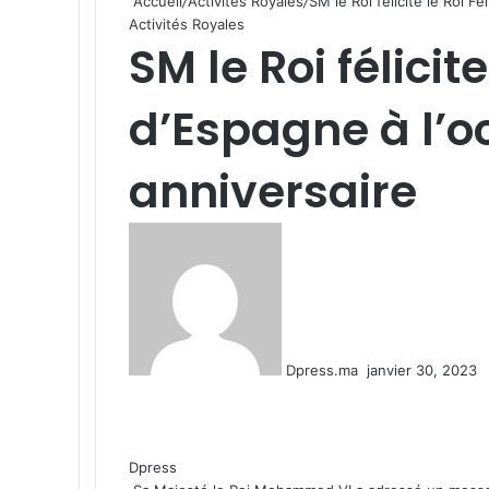
Accueil
/
Activités Royales
/
SM le Roi félicite le Roi F
Activités Royales
SM le Roi félicite
d’Espagne à l’o
anniversaire
Envoyer
un
courriel
Dpress.ma
janvier 30, 2023
Facebook
Twitter
Linkedin
Tumblr
Pinterest
Reddit
VKontakte
Odnoklassniki
Pocket
Dpress