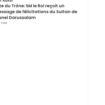
r Aussi
te du Trône: SM le Roi reçoit un
mer
ssage de félicitations du Sultan de
unei Darussalam
a 1 jour