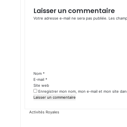
Laisser un commentaire
Votre adresse e-mail ne sera pas publiée.
Les champ
C
o
m
m
e
n
t
a
i
Nom
*
r
E-mail
*
e
Site web
*
Enregistrer mon nom, mon e-mail et mon site dan
Activités Royales