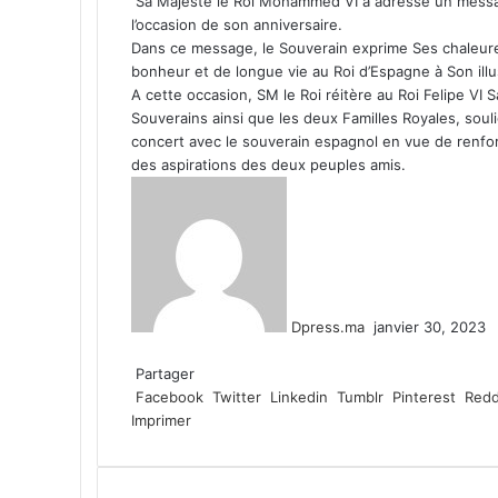
Sa Majesté le Roi Mohammed VI a adressé un message 
l’occasion de son anniversaire.
Dans ce message, le Souverain exprime Ses chaleureu
bonheur et de longue vie au Roi d’Espagne à Son illus
A cette occasion, SM le Roi réitère au Roi Felipe VI S
Souverains ainsi que les deux Familles Royales, sou
concert avec le souverain espagnol en vue de renforc
des aspirations des deux peuples amis.
Envoyer
un
courriel
Dpress.ma
janvier 30, 2023
Facebook
Twitter
Linkedin
Tumblr
Pinterest
Reddit
VKontakte
Odnoklassniki
Pocket
Partager
Facebook
Twitter
Linkedin
Tumblr
Pinterest
Redd
Imprimer