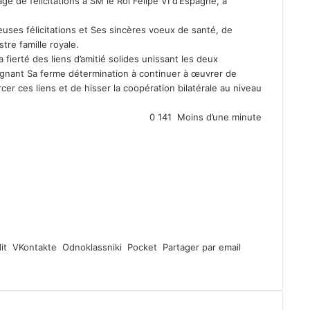
de félicitations à SM le Roi Felipe VI d’Espagne, à
ses félicitations et Ses sincères voeux de santé, de
tre famille royale.
a fierté des liens d’amitié solides unissant les deux
lignant Sa ferme détermination à continuer à œuvrer de
er ces liens et de hisser la coopération bilatérale au niveau
0
141
Moins d’une minute
it
VKontakte
Odnoklassniki
Pocket
Partager par email