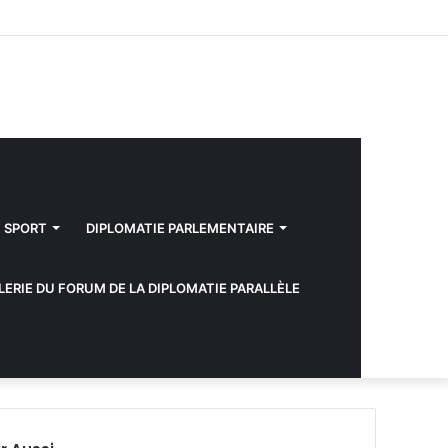
Facebook
Twitter
YouTube
Instagram
Sidebar
(barre
latérale)
SPORT
DIPLOMATIE PARLEMENTAIRE
LERIE DU FORUM DE LA DIPLOMATIE PARALLÈLE