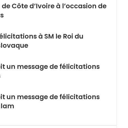
t de Côte d’Ivoire à l’occasion de
ys
licitations à SM le Roi du
 slovaque
oit un message de félicitations
s
oit un message de félicitations
alam