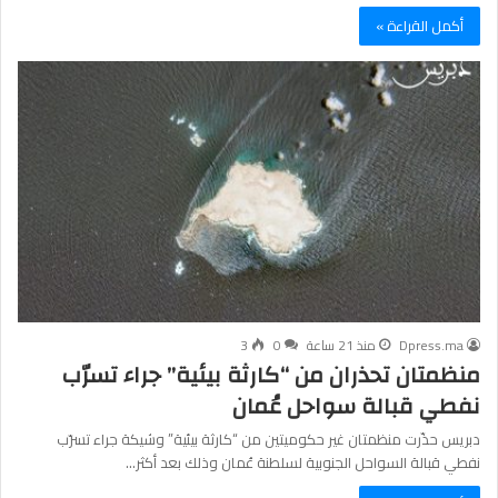
أكمل القراءة »
Dpress.ma
منذ 21 ساعة
0
3
منظمتان تحذران من “كارثة بيئية” جراء تسرّب
نفطي قبالة سواحل عُمان
دبريس حذّرت منظمتان غير حكوميتين من “كارثة بيئية” وشيكة جراء تسرّب
نفطي قبالة السواحل الجنوبية لسلطنة عُمان وذلك بعد أكثر…