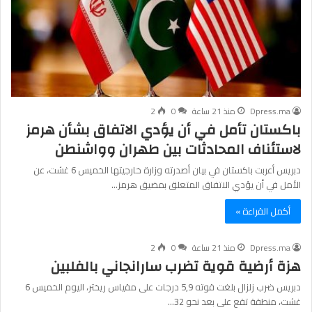
Dpress.ma
منذ 21 ساعة
0
2
باكستان تأمل في أن يؤدي الاتفاق بشأن هرمز
لاستئناف المحادثات بين طهران وواشنطن
دبريس أعربت باكستان في بيان أصدرته وزارة خارجيتها الخميس 6 غشت، عن
الأمل في أن يؤدي الاتفاق المتعلق بمضيق هرمز…
أكمل القراءة »
Dpress.ma
منذ 21 ساعة
0
2
هزة أرضية قوية تضرب سارانجاني بالفلبين
دبريس ضرب زلزال بلغت قوته 5,9 درجات على مقياس ريختر، اليوم الخميس 6
غشت، منطقة تقع على بعد نحو 32…