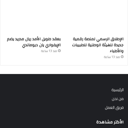
الإطلاق الرسمي لمنصة رقمية
بعقد طويل الأمد ريال مدريد يضم
جديدة للهيئة الوطنية للطبيبات
الإيفواري يان ديوماندي
والأطباء
منذ 13 ساعة
منذ 13 ساعة
الرئيسية
من نحن
فريق العمل
الأكتر مشاهدة
أبريل 1, 2023
تحويلات المغاربة المقيمين بالخارج تفوق 17 مليار درهم عند متم
فبراير
مارس 9, 2022
جلالة الملك يهنئ رئيس جمهورية غانا بمناسبة احتفال بلاده بعيدها