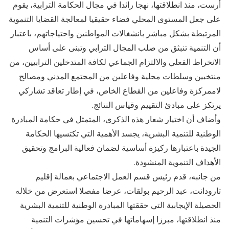
أرست، منذ انطلاقتها، نهجا رائدا في مجال الحكامة الترابية، يقوم
على جعل المستوى المحلي فضاء حقيقيا لمعالجة القضايا التنموية
المرتبطة بشكل مباشر بانشغالات المواطنين واحتياجاتهم، باعتبار
أن التنمية تنبثق من صلب المجال الترابي وتبنى على أساس
الانخراط الفعلي والالتزام الجماعي لكافة المتدخلين الترابيين، من
منتخبين وسلطات محلية وفاعلين من المجتمع المدني ومصالح
لاممركزة وفاعلين من القطاع الخاص، في إطار تعاقد تشاركي
يرتكز على مبادئ التقييم وقياس النتائج.
وأضاف أن اختيار شعار هذه الذكرى، المتمثل في حكامة المبادرة
الوطنية للتنمية البشرية، يجسد الأهمية التي تكتسيها الحكامة
الجيدة باعتبارها ركيزة أساسية لضمان فعالية البرامج وتحقيق
الأهداف التنموية المنشودة.
من جانبه، قدم رئيس قسم العمل الاجتماعي بعمالة إقليم
تارودانت، عبد الرحيم بولقات، عرضا مفصلا استعرض من خلاله
الحصيلة الإيجابية التي حققتها المبادرة الوطنية للتنمية البشرية
منذ انطلاقتها، مبرزا إسهاماتها في تحسين مؤشرات التنمية