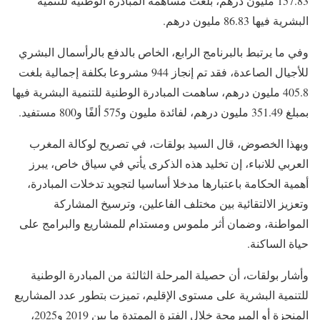
157.83 مليون درهم، بلغت مساهمة المبادرة الوطنية للتنمية
البشرية فيها 86.83 مليون درهم.
وفي ما يرتبط بالبرنامج الرابع، الخاص بالدفع بالرأسمال البشري
للأجيال الصاعدة، فقد تم إنجاز 944 مشروعا بكلفة إجمالية بلغت
405.8 مليون درهم، ساهمت المبادرة الوطنية للتنمية البشرية فيها
بمبلغ 351.49 مليون درهم، لفائدة مليون و575 ألفًا و800 مستفيد.
وبهذا الخصوض، قال السيد بولقات، في تصريح لوكالة المغرب
العربي للانباء، إن تخليد هذه الذكرى يأتي في سياق خاص، يبرز
أهمية الحكامة باعتبارها مدخلا أساسيا لتجويد تدخلات المبادرة،
وتعزيز الالتقائية بين مختلف الفاعلين، وترسيخ المشاركة
المواطنة، وضمان أثر ملموس ومستدام للمشاريع والبرامج على
حياة الساكنة.
وأشار بولقات، أن حصيلة المرحلة الثالثة من المبادرة الوطنية
للتنمية البشرية على مستوى الإقليم، تميزت بتطور عدد المشاريع
المنجزة أو المبرمجة خلال الفترة الممتدة ما بين 2019 و2025،