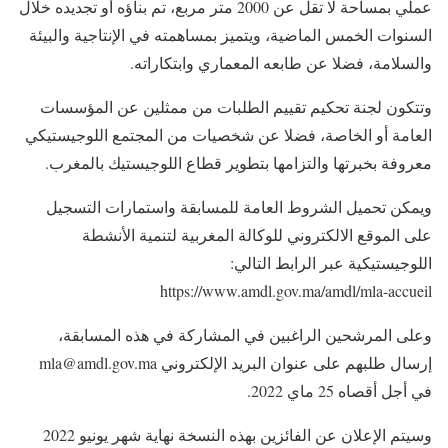
عملي بمساحة لا تقل عن 2000 متر مربع، تم بناؤه أو تجديده خلال
السنوات الخمس الماضية، ويتميز بمساهمته في الإنتاجية والبيئة
والسلامة، فضلا عن طابعه المعماري وابتكاراته.
وتتكون لجنة تحكيم تقييم الطلبات من ممثلين عن المؤسسات
العامة أو الخاصة، فضلا عن شخصيات من المجتمع اللوجيستيكي
معروفة بخبرتها والتزامها بتطوير قطاع اللوجيستيك بالمغرب.
ويمكن تحميل الشروط العامة للمسابقة واستمارات التسجيل
على الموقع الالكتروني للوكالة المغربية لتنمية الأنشطة
اللوجيستيكية عبر الرابط التالي:
https://www.amdl.gov.ma/amdl/mla-accueil
وعلى المرشحين الراغبين في المشاركة في هذه المسابقة،
إرسال طلبهم على عنوان البريد الإلكتروني mla@amdl.gov.ma
في أجل أقصاه 25 ماي 2022.
وسيتم الإعلان عن الفائزين بهذه النسخة نهاية شهر يونيو 2022