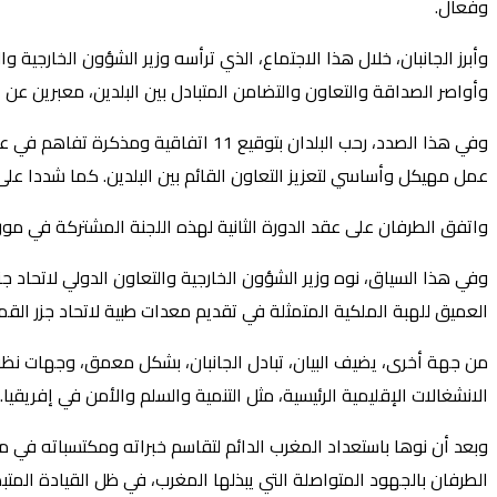
وفعال.
وأبرز الجانبان، خلال هذا الاجتماع، الذي ترأسه وزير الشؤون الخارجية و
وأواصر الصداقة والتعاون والتضامن المتبادل بين البلدين، معبرين عن
وفي هذا الصدد، رحب البلدان بتوقيع 11
عمل مهيكل وأساسي لتعزيز التعاون القائم بين البلدين. كما شددا على 
واتفق الطرفان على عقد الدورة الثانية لهذه اللجنة المشتركة في مور
وفي هذا السياق، نوه وزير الشؤون الخارجية والتعاون الدولي لاتحاد جزر
العميق للهبة الملكية المتمثلة في تقديم معدات طبية لاتحاد جزر القمر في يونيو 2020، وذلك في إطار مكافحة
من جهة أخرى، يضيف البيان، تبادل الجانبان، بشكل معمق، وجهات نظر
الانشغالات الإقليمية الرئيسية، مثل التنمية والسلم والأمن في إفريقيا.
وبعد أن نوها باستعداد المغرب الدائم لتقاسم خبراته ومكتسباته في مج
الطرفان بالجهود المتواصلة التي يبذلها المغرب، في ظل القيادة المتب