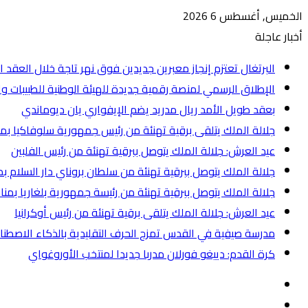
الخميس, أغسطس 6 2026
أخبار عاجلة
البرتغال تعتزم إنجاز معبرين جديدين فوق نهر تاجة خلال العقد ا
الإطلاق الرسمي لمنصة رقمية جديدة للهيئة الوطنية للطبيبات وا
بعقد طويل الأمد ريال مدريد يضم الإيفواري يان ديوماندي
جلالة الملك يتلقى برقية تهنئة من رئيس جمهورية سلوفاكيا بم
عيد العرش: جلالة الملك يتوصل ببرقية تهنئة من رئيس الفلبين
جلالة الملك يتوصل ببرقية تهنئة من سلطان بروناي دار السلام ب
جلالة الملك يتوصل ببرقية تهنئة من رئيسة جمهورية بلغاريا بمن
عيد العرش: جلالة الملك يتلقى برقية تهنئة من رئيس أوكرانيا
مدرسة صيفية في القدس تمزج الحرف التقليدية بالذكاء الاصط
كرة القدم: دييغو فورلان مدربا جديدا لمنتخب الأوروغواي
إضافة
عمود
انستقرام