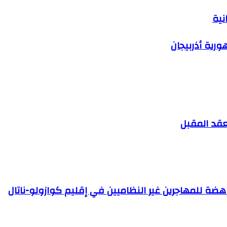
نية
رية أذربيجان
لعقد المقبل