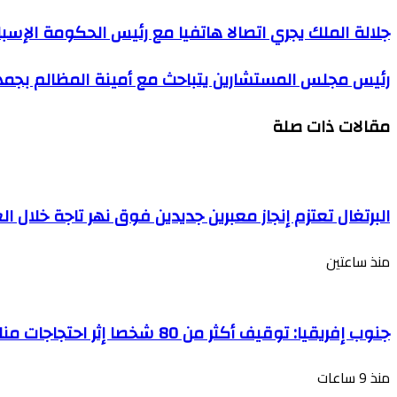
الإلكتروني
جلالة الملك يجري اتصالا هاتفيا مع رئيس الحكومة الإسبا
رئيس مجلس المستشارين يتباحث مع أمينة المظالم بجمهو
مقالات ذات صلة
البرتغال تعتزم إنجاز معبرين جديدين فوق نهر تاجة خلال ا
منذ ساعتين
جنوب إفريقيا: توقيف أكثر من 80 شخصا إثر احتجاجات مناهضة للمهاجرين غير النظاميين في إقليم كوازولو-ناتال
منذ 9 ساعات