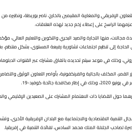
التعاون الإفريقي والمغاربة المقيمين بالخارج، ناصر بوريطة، ونظيره من 
 عزمهما الراسخ على إعطاء زخم جديد لهذه العلاقات.
 اتفاقية ومذكرة تفاهم في عدة مجالات، منها التجارة والصيد البحري والتكوين والتعليم 
الحاجة إلى تنظيم اجتماعات تشاورية رفيعة المستوى، بشكل منتظم، بغية 
وني، وذلك في موعد سيتم تحديده باتفاق مشترك عبر القنوات الدبلوماس
 القمر، المكلف بالجالية والفرنكفونية، بأواصر التعاون الوثيق والتضام
 جائحة كوفيد-19.
هما حول القضايا ذات الاهتمام المشترك على الصعيدين الإقليمي وال
ال التنمية الاقتصادية والاجتماعية مع البلدان الإفريقية الأخرى، وت
صرة لصاحب الجلالة الملك محمد السادس، لفائدة التنمية في إفريقيا.