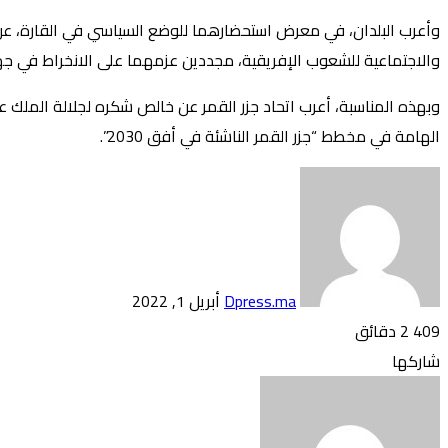
وأعرب البلدان، في معرض استحضارهما للوضع السياسي في القارة، عن قلق
والاجتماعية للشعوب الإفريقية، مجددين عزمهما على الانخراط في جهو
الهامة في مخطط “جزر القمر الناشئة في أفق 2030”.
أرسل
بريدا
إلكترونيا
Dpress.ma
أبريل 1, 2022
409
2 دقائق
تويتر
بوكيت
لينكدإن
فيسبوك
بينتيريست
Odnoklassniki
شاركها
تويتر
طباعة
بوكيت
لينكدإن
فيسبوك
مشاركة
بينتيريست
Odnoklassniki
عبر