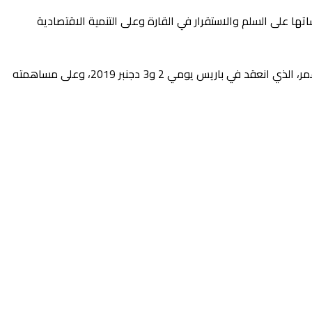
ها على السلم والاستقرار في القارة وعلى التنمية الاقتصادية
وبهذه المناسبة، أعرب اتحاد جزر القمر عن خالص شكره لجلالة الملك على المشاركة المتميزة للمملكة في مؤتمر شركاء التنمية لاتحاد جزر القمر، الذي انعقد في باريس يومي 2 و3 دجنبر 2019، وعلى مساهمته