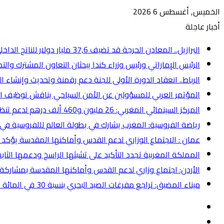
الخميس, أغسطس 6 2026
أخبار عاجلة
البرازيل.. المعادن الحرجة قد تضيف 37,6 مليار دولار للناتج الداخلي الخام بحلول عام 2050 (دراسة)
الرئيس الإماراتي ورئيس وزراء كندا يبحثان التعاون المشترك والت
الرباط.. انعقاد الدورة الأولى للجنة دعم رقمنة وتحديث وإنشاء القا
المؤتمر العربي للمسؤولين عن الأمن السياحي يناقش توظيف ال
المركز السينمائي المغربي: 26 مليون و460 ألف درهم لدعم تنظيم 40 مهرجانا وتظاهرة سينمائية
رياضة الفروسية: المغرب يشارك في بطولة العالم لللفروسية في “
عمان : الاجتماع الوزاري لدعم القدس وأماكنها المقدسة يؤكد 
المملكة المغربية تجدد التأكيد على تشبثها الراسخ ودعمها ال
الأردن: اجتماع وزاري لدعم القدس وأماكنها المقدسة بمشاركة
ميناء المضيق: تراجع مفرغات الصيد البحري بنسبة 30 في المائة عند متم يونيو
إضافة
عمود
انستقرام