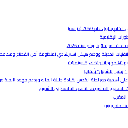
طورات الإقليمية
عات السينمائية برسم سنة 2026
تقنيات الحديثة ووضع هيكل استرشادي لمنظومة أمن القطاع ومكافحة 
إيكس لاشابيل” بألمانيا
على أهمية دور لجنة القدس بقيادة جلالة الملك ويدعم جهود اللجنة 
ثابت للحقوق المشروعة للشعب الفلسطيني الشقيق
 المغرب