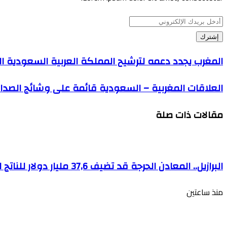
أدخل
بريدك
الإلكتروني
المغرب يجدد دعمه لترشيح المملكة العربية السعودية العا
العلاقات المغربية – السعودية قائمة على وشائج الصداق
مقالات ذات صلة
البرازيل.. المعادن الحرجة قد تضيف 37,6 مليار دولار للناتج الداخلي الخام بحلول عام 2050 (دراسة)
منذ ساعتين