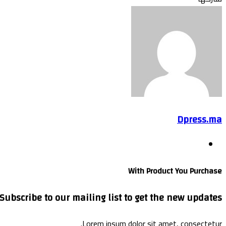
تويتر
طباعة
بوكيت
لينكدإن
فيسبوك
مشاركة
بينتيريست
Odnoklassniki
عبر
البريد
Dpress.ma
موقع
الويب
With Product You Purchase
Subscribe to our mailing list to get the new updates!
Lorem ipsum dolor sit amet, consectetur.