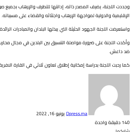
وجددت اللجنة، يضيف المصدر ذاته، إدانتها للتطرف والإرهاب بجميع ص
الإقليمية والدولية لمواجهة الإرهاب واجتثاثه والقضاء على مسبباته.
واستعرضت اللجنة الجهود الحثيثة التي يبذلها البلدان والمبادرات الرا
وأكدت اللجنة على ضرورة مواصلة التنسيق بين البلدين في مجال محارب
ضد داعش.
كما رحبت اللجنة بدراسة إمكانية إطلاق تعاون ثلاثي في القارة الافري
أرسل
بريدا
إلكترونيا
Dpress.ma
يونيو 16, 2022
140
دقيقة واحدة
تويتر
بوكيت
لينكدإن
فيسبوك
بينتيريست
Odnoklassniki
شاركها