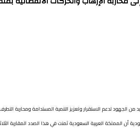
لى محاربة الإرهاب والحركات الانفصالية بم
 من الجهود لدعم الاستقرار وتعزيز التنمية المستدامة ومحاربة التطرف
ة المغربية – السعودية أن المملكة العربية السعودية ثمنت في هذا الصدد المقارب