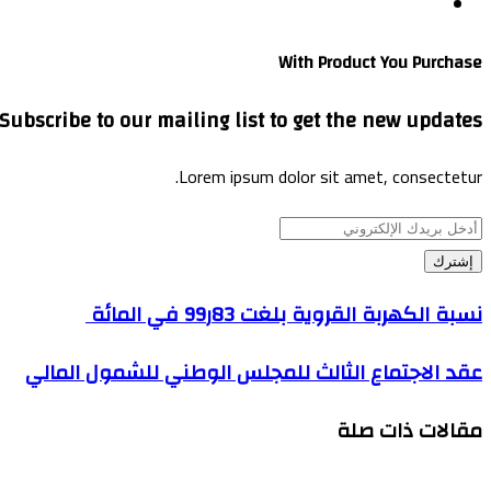
موقع
الويب
With Product You Purchase
Subscribe to our mailing list to get the new updates!
Lorem ipsum dolor sit amet, consectetur.
أدخل
بريدك
الإلكتروني
نسبة الكهربة القروية بلغت 83ر99 في المائة
عقد الاجتماع الثالث للمجلس الوطني للشمول المالي
مقالات ذات صلة