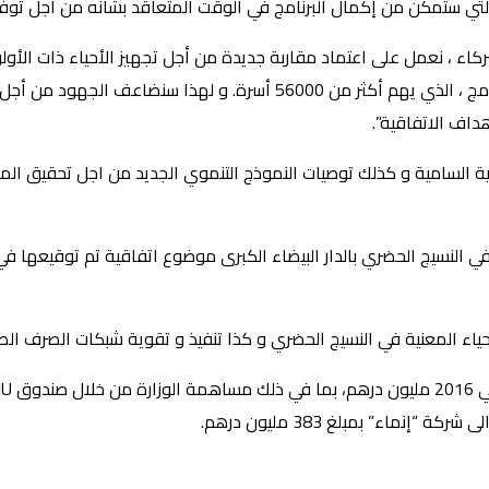
اء ، نعمل على اعتماد مقاربة جديدة من أجل تجهيز الأحياء ذات الأولوية
مضيفة “اليوم ، لاحظنا أن التمويل ليس هو العائق في إنجاح هذا البرنامج ، ال
داف الاتفاقية”.
لكية السامية و كذلك توصيات النموذج التنموي الجديد من اجل تحقيق الم
حياء المعنية في النسيج الحضري و كذا تنفيذ و تقوية شبكات الصرف الص