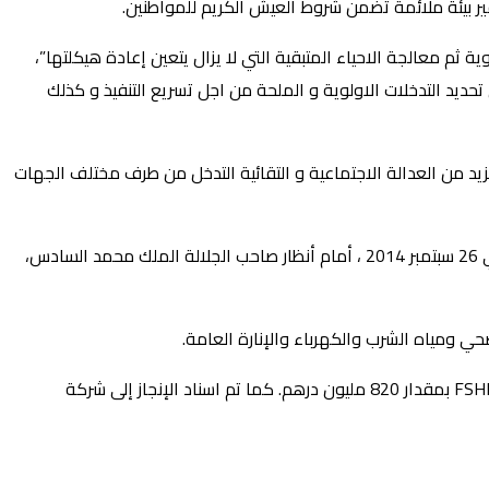
 ثم معالجة الاحياء المتبقية التي لا يزال يتعين إعادة هيكلتها”،
ذي يهم أكثر من 56000 أسرة. و لهذا سنضاعف الجهود من أجل تحديد التدخلات الاولوية و الملحة من اجل تسريع التنفيذ و كذلك
زيد من العدالة الاجتماعية و التقائية التدخل من طرف مختلف الجهات
وكان البرنامج المتعلق بإعادة هيكلة 72 حيا ناقص التجهيز وإدماجها في النسيج الحضري بالدار البيضاء الكبرى موضوع اتفاقية تم توقيعها في 26 سبتمبر 2014 ، أمام أنظار صاحب الجلالة الملك محمد السادس،
حي ومياه الشرب والكهرباء والإنارة العامة.
وخلص البلاغ إلى التكلفة الإجمالية المخصصة لهذا البرنامج بلغت حوالي 2016 مليون درهم، بما في ذلك مساهمة الوزارة من خلال صندوق FSHIU بمقدار 820 مليون درهم. كما تم اسناد الإنجاز إلى شركة