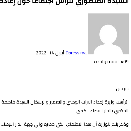
السيدة المنصوري تترأس اجتماعا حول إعادة هيكلة 72 حيا ناقص التجهيز بالدار ا
أرسل
بريدا
إلكترونيا
Dpress.ma
أبريل 14, 2022
409
دقيقة واحدة
تويتر
بوكيت
لينكدإن
فيسبوك
بينتيريست
Odnoklassniki
دبريس
الحضري بالدار البيضاء الكبرى.
وذكر بلاغ للوزارة أن هذا الاجتماع، الذي حضره والي جهة الدار البي