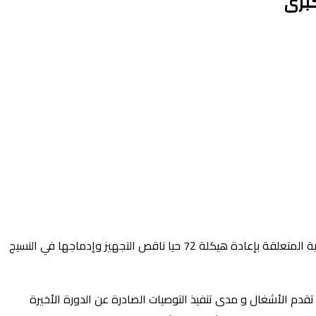
ترأست وزيرة إعداد التراب الوطني والتعمير والإسكان السيدة فاطمة الزهراء المنصوري، اليوم الأربعاء بالرباط، اجتماعا للجنة المركزية للاتفاقية المتعلقة بإعادة هيكلة 72 حيا ناقص التجهيز وإدماجها في النسيج
قدم الأشغال و مدى تنفيذ التوصيات الصادرة عن الدورة الأخيرة