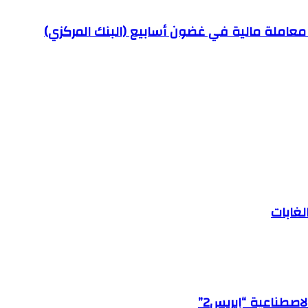
لغابات
اصطناعية “إيريس2”