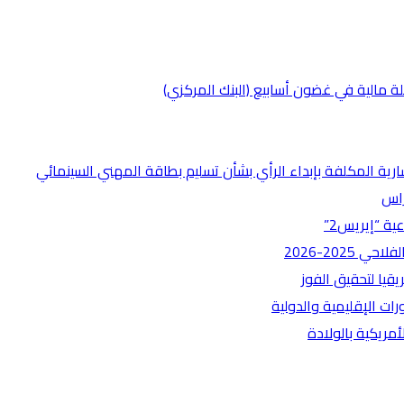
تشارية المكلفة بإبداء الرأي بشأن تسليم بطاقة المهني السينمائي
راس
ية “إيريس2”
يا لتحقيق الفوز
رات الإقليمية والدولية
مريكية بالولادة