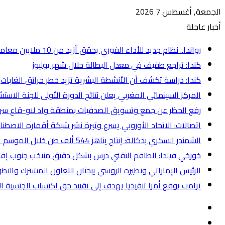
الجمعة, أغسطس 7 2026
أخبار عاجلة
رواندا.. نظام جديد للأداء الفوري يحقق أزيد من 10 ملايين معاملة مالية في غضون أسابيع (البنك المركزي)
كندا: تراجع طفيف في معدل البطالة خلال شهر يوليوز
كندا: دراسة تكشف أن الأنشطة البشرية تزيد خطر حرائق الغابات
المركز السينمائي المغربي يعلن نتائج الدورة الأولى للجنة الاس
رفع الحظر عن جمع وتسويق الصدفيات بمنطقة واد لاو-قاع س
اتصالات: الاتحاد الأوروبي يسرع وتيرة نشر شبكة أقماره الاصطناع
الشمندر السكري بدكالة: إنتاج يناهز 544 ألف طن خلال الموسم الفلاحي 2025-2026
خورخي فيلدا: الطاقم التقني درس بشكل دقيق منتخب جنوب إفريق
الرئيس الإماراتي ونظيره الروسي يبحثان التعاون المشترك والتطو
ترامب يوقع أمرا تنفيذيا يهدف إلى تقييد حق اكتساب الجنسية الأ
إضافة
عمود
انستقرام