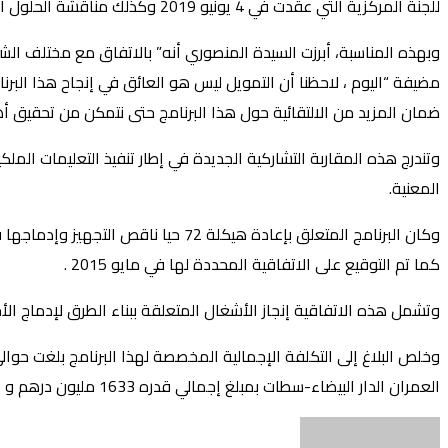
للجنة المركزية التي عقدت في 4 يونيو 2019 وكذلك مناقشة الحلول التي ستمكن من إكمال البرنامج في الوقت المتعاقد بشأنه من اجل توفير بيئة ملائمة تضمن شروط العيش الكريم للمواطنين.
وبهذه المناسبة، أبرزت السيدة المنصوري أنه” بالاتفاق مع مختلف الشرك
ضمان المزيد من الالتقائية حول هذا البرنامج حتى نتمكن من تحقيق أه
وتندرج هذه المقاربة التشاركية الجديدة في إطار تنفيذ التعليمات الم
المعنية.
كما تم التوقيع على الاتفاقية المحددة لها في مايو 2015 .
وتشمل هذه الاتفاقية إنجاز الأشغال المتعلقة ببناء الطرق لإدماج الأ
العمران الدار البيضاء-سطات بمبلغ إجمالي قدره 1633 مليون درهم و الى شركة “إنماء” بمبلغ 383 مليون درهم.
أرسل