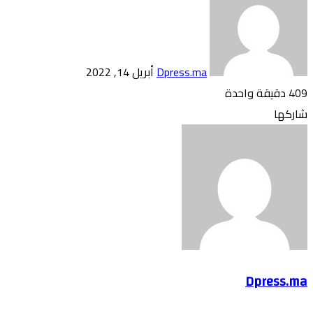
بريدا
إلكترونيا
Dpress.ma
أبريل 14, 2022
409
دقيقة واحدة
تويتر
بوكيت
لينكدإن
فيسبوك
بينتيريست
Odnoklassniki
شاركها
تويتر
طباعة
بوكيت
لينكدإن
فيسبوك
مشاركة
بينتيريست
Odnoklassniki
عبر
البريد
Dpress.ma