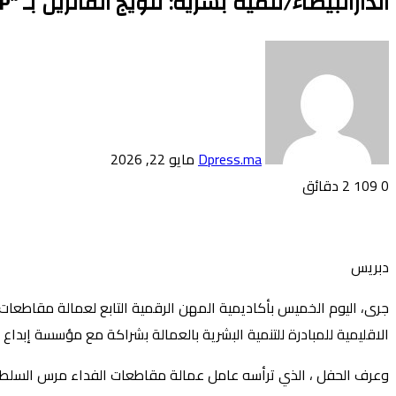
الدارالبيضاء/تنمية بشرية: تتويج الفائزين بـ “Hackathon “Retail’UP للحلول الرقمية لخدمة الاقتصاد المحلي
أرسل
بريدا
إلكترونيا
Dpress.ma
مايو 22, 2026
0
109
2 دقائق
تويتر
بوكيت
لينكدإن
فيسبوك
بينتيريست
Odnoklassniki
دبريس
الاقليمية للمبادرة للتنمية البشرية بالعمالة بشراكة ﻣﻊ ﻣﺆﺳﺴﺔ إﺑﺪاع 