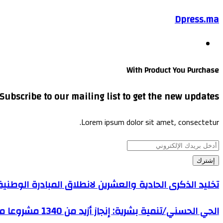
Dpress.ma
موقع
الويب
With Product You Purchase
Subscribe to our mailing list to get the new updates!
Lorem ipsum dolor sit amet, consectetur.
أدخل
بريدك
الإلكتروني
تخليد الذكرى الحادية والعشرين لانطلاق المبادرة الوطنية 
الحي الحسني/تنمية بشرية: إنجاز أزيد من 1340 مشروعا منذ 2005 باستثمار يناهز 585 مليون درهم