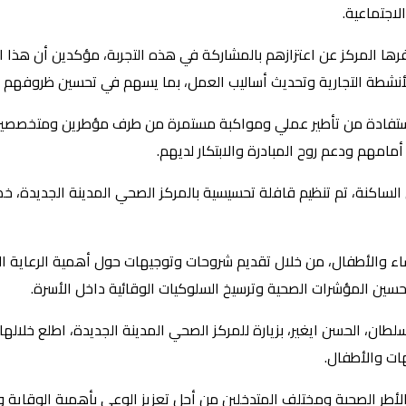
لاجتماعية.
ها المركز عن اعتزازهم بالمشاركة في هذه التجربة، مؤكدين أن هذا ال
 الأنشطة التجارية وتحديث أساليب العمل، بما يسهم في تحسين ظروفهم 
ن الاستفادة من تأطير عملي ومواكبة مستمرة من طرف مؤطرين ومتخصصي
مهم ودعم روح المبادرة والابتكار لديهم.
 الساكنة، تم تنظيم قافلة تحسيسية بالمركز الصحي المدينة الجديدة
نساء والأطفال، من خلال تقديم شروحات وتوجيهات حول أهمية الرعاية 
تحسين المؤشرات الصحية وترسيخ السلوكيات الوقائية داخل الأسرة.
طان، الحسن ايغير، بزيارة للمركز الصحي المدينة الجديدة، اطلع خلا
ات والأطفال.
طر الصحية ومختلف المتدخلين من أجل تعزيز الوعي بأهمية الوقاية وا