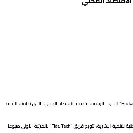
جرى، اليوم الخميس بأﻛﺎدﻳﻤﻴﺔ اﻟﻤﻬﻦ اﻟﺮﻗﻤﻴﺔ التابع لعمالة مقاطعات الفداء مرس السلطان ،حفل تتويج الشباب الفائزين بـ “Hackathon “Retail’UP” للحلول الرقمية لخدمة الاقتصاد المحلي، الذي نظمته اللجنة
وعرف الحفل ، الذي ترأسه عامل عمالة مقاطعات الفداء مرس السلطان، عبد الحق حمداوي في إطار تخليد الذكرى الـ21 لإطلاق المبادرة الوطنية للتنمية البشرية، تتويح فريق “Fida Tech” بالمرتبة الأولى متبوعا