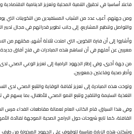
فاعلا أساسيا في تحقيق التنمية المحلية وتعزيز الدينامية الاقتصادية وا
ومن جهتهم، أعرب عدد من الشباب المستفيدين من التكوينات التي يوفر
والتواصل وتنظيم المشاريع، إلى جانب تطوير قدراتهم في مجال تدبير
وأشاروا إلى أن فترة التكوين، التي امتدت لثلاثة أشهر، مكنتهم م
معربين عن أملهم في أن تساهم هذه المبادرات في فتح آفاق جديدة أما
من جهة أخرى، وفي إطار الجهود الرامية إلى تعزيز الوعي الصحي لدى
وأطر صحية وفاعلين جمعويين.
وتوخت هذه المبادرة إلى تعزيز ثقافة الوقاية والتتبع الصحي لدى ال
التغذية السليمة والتلقيح وتتبع النمو الصحي للأطفال، بما يسهم في 
وفي هذا السياق، قام الكاتب العام لعمالة مقاطعات الفداء مرس السل
القافلة، كما تابع شروحات حول البرامج الصحية الموجهة لفائدة الأمه
وشكلت هذه الزيارة مناسبة للوقوف على الجهود المبذولة من طرف الأ