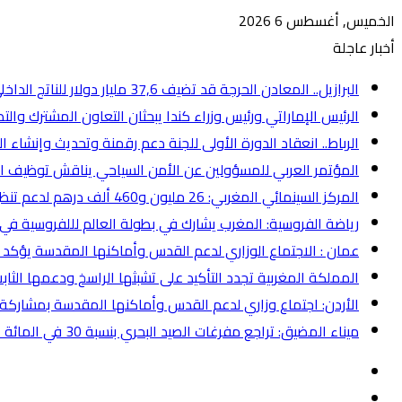
الخميس, أغسطس 6 2026
أخبار عاجلة
البرازيل.. المعادن الحرجة قد تضيف 37,6 مليار دولار للناتج الداخلي الخام بحلول عام 2050 (دراسة)
الرئيس الإماراتي ورئيس وزراء كندا يبحثان التعاون المشترك والت
الرباط.. انعقاد الدورة الأولى للجنة دعم رقمنة وتحديث وإنشاء القا
المؤتمر العربي للمسؤولين عن الأمن السياحي يناقش توظيف ال
المركز السينمائي المغربي: 26 مليون و460 ألف درهم لدعم تنظيم 40 مهرجانا وتظاهرة سينمائية
رياضة الفروسية: المغرب يشارك في بطولة العالم لللفروسية في “
عمان : الاجتماع الوزاري لدعم القدس وأماكنها المقدسة يؤكد 
المملكة المغربية تجدد التأكيد على تشبثها الراسخ ودعمها ال
الأردن: اجتماع وزاري لدعم القدس وأماكنها المقدسة بمشاركة
ميناء المضيق: تراجع مفرغات الصيد البحري بنسبة 30 في المائة عند متم يونيو
إضافة
عمود
انستقرام