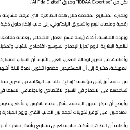
بكل من “IBDAA Expertise” وفريق “Al Fida Digital”.
رقمية ومنصات للبيع والتسويق الإلكتروني، إلى جانب ابتكار حلول ذكية ل
وبهذه المناسبة، أكدت رئيسة قسم العمل الاجتماعي بعمالة مقاطعات ال
للتنمية البشرية، تروم تعزيز الإدماج السوسيو-اقتصادي للشباب وتم
وأضافت، في تصريح لوكالة المغرب العربي للأنباء، أن الشباب المشاركي
المهيكلة، مشيرة إلى أن المستفيدين خضعوا لتكوين لمدة ثلاثة أشهر د
من جانبه، أبرز رئيس مؤسسة “إبداع”، خلاد عبد الوهاب، في تصريح مما
تساعدهم على الاندماج في النسيج الاقتصادي والاجتماعي، لاسيما في م
وأوضح أن مركز المهن الرقمية، يشكل فضاء للتكوين والتأطير وتطوي
المتدخلين، على توفير تكوينات تجمع بين الجانب التقني وروح المبادرة وال
وأضاف أن التظاهرة شكلت مناسبة لعرض مشاريع وأفكار مبتكرة أنجزها 