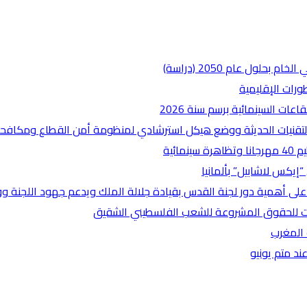
طورات الإقليمية
عات السينمائية برسم سنة 2026
تقنيات الحديثة ووضع هيكل استرشادي لمنظومة أمن القطاع ومكافحة 
إيكس لاشابيل” بألمانيا
على أهمية دور لجنة القدس بقيادة جلالة الملك ويدعم جهود اللجنة 
ثابت للحقوق المشروعة للشعب الفلسطيني الشقيق
 المغرب