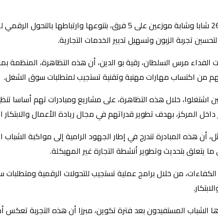
وتميزت المشاريع المقدمة خلال هذه التظاهرة، التي عرفت مشاركة 26 شابا وشاب
تحسين تجربة الزبون وتسهيل تدبير الخدمات التجارية.
فداء مرس السلطان، رقية بو الدين، أن هذه التظاهرة، المنظمة بمركز ا
كينهم من اكتساب مهارات مهنية وتقنية تستجيب لمتطلبات سوق الشغل.
ن اشتغلوا، خلال هذه التظاهرة، على مشاريع ومبادرات تهم أساسا تنظيم 
اخل المركز، بهدف تطوير قدراتهم في مجال ريادة الأعمال والابتكار ا
ثل، أن هذه المبادرة تندرج في إطار الجهود الرامية إلى مواكبة الشباب
ا يتعلق بتحديث وتطوير أنشطة التجارة غير المهيكلة.
ر الكفاءات، من خلال برامج عملية تستجيب للتحولات الرقمية ومتطلب
ابتكار.
الشباب المستفيدون بعد فترة تكوين، مبرزا أن هذه التجربة تعكس أهم