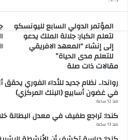
الإلكتروني
المؤتمر الدولي السابع لليونسكو
ج
لتعلم الكبار: جلالة الملك يدعو
ا
إلى إنشاء “المعهد الافريقي
ا
للتعلم مدى الحياة”
مقالات ذات صلة
في غضون أسابيع (البنك المركزي)
منذ 12 ساعة
كندا: تراجع طفيف في معدل البطالة خلا
منذ 13 ساعة
كندا: دراسة تكشف أن الأنشطة البشرية ت