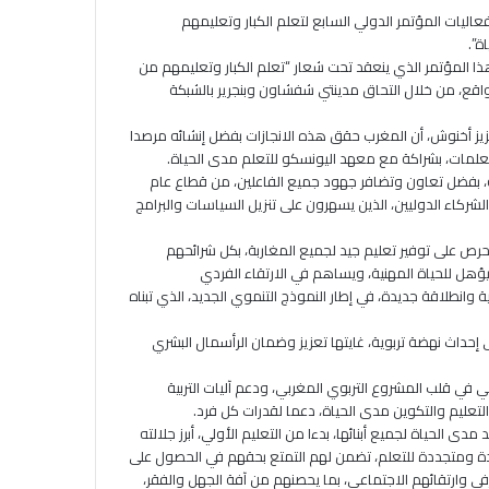
اليات المؤتمر الدولي السابع لتعلم الكبار وتعليمهم
هذا المؤتمر الذي ينعقد تحت شعار “تعلم الكبار وتعليمهم من
لواقع، من خلال التحاق مدينتي شفشاون وبنجرير بالشبكة
زيز أخنوش، أن المغرب حقق هذه الانجازات بفضل إنشائه مرصدا
علمات، بشراكة مع معهد اليونسكو للتعلم مدى الحياة.
ة، بفضل تعاون وتضافر جهود جميع الفاعلين، من قطاع عام
ركاء الدوليين، الذين يسهرون على تنزيل السياسات والبرامج
حرص على توفير تعليم جيد لجميع المغاربة، بكل شرائحهم
ؤهل للحياة المهنية، ويساهم في الارتقاء الفردي
 وانطلاقة جديدة، في إطار النموذج التنموي الجديد، الذي تبناه
 إحداث نهضة تربوية، غايتها تعزيز وضمان الرأسمال البشري
ي في قلب المشروع التربوي المغربي، ودعم آليات التربية
لتعليم والتكوين مدى الحياة، دعما لقدرات كل فرد.
دى الحياة لجميع أبنائها، بدءا من التعليم الأولي، أبرز جلالته
دة ومتجددة للتعلم، تضمن لهم التمتع بحقهم في الحصول على
ي وارتقائهم الاجتماعي، بما يحصنهم من آفة الجهل والفقر،