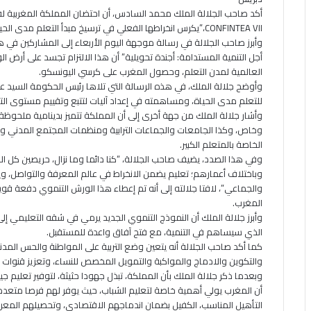
أكد صاحب الجلالة الملك محمد السادس، أن احتضان المملكة المغربية لفع
CONFINTEA VII،”يكرس انخراطها الفعلي في ترسيخ مبدأ التعلم مدى الحياة”.
وأبرز صاحب الجلالة في رسالة موجهة اليوم الأربعاء إلى المشاركين في 
أجل التنمية المستدامة: أجندة تحويلية” أن هذا الالتزام تجسد على أرض ا
العالمية لمدن التعلم، وحصول المغرب على كرسي اليونسكو.
وأوضح جلالة الملك، في هذه الرسالة التي تلاها رئيس الحكومة السيد ع
للتعلم مدى الحياة، ومساهمته في إعداد آليات لتتبع وتقييم مستوى الت
وأشار جلالة الملك من جهة أخرى إلى أن المملكة تتميز بدينامية ملحوظ
وخاص، وكذا الجامعات والجماعات الترابية ومنظمات المجتمع المدني والش
الخاصة بالمتعلم الكبير.
وفي هذا الصدد، يضيف صاحب الجلالة، “كنا دائما وما نزال، حريصين كل ال
وباختلاف أعمارهم؛ تعليم يضمن الانخراط في عالم المعرفة والتواصل، وي
والجماعي”، لافتا جلالته إلى أنه تم إعطاء هذا الورش التنموي دفعة قوية
المغرب.
وأبرز جلالة الملك أن النموذج التنموي الجديد يرمي في شقه التعليمي إلى
الذي سيساهم في التنمية، مع فتح آفاق واعدة للمستقبل.
كما أكد صاحب الجلالة أنه يتعين وضع التربية على المواطنة والحس المدن
والتكوين والادماج والمواكبة والتمويل المخصص للنساء، وتعزيز قنوات ا
وبعدما ذكر جلالة الملك بأن المملكة، تبذل جهودا حثيثة، لتوفير تعليم جيد م
أن المغرب يولي أهمية خاصة لتعليم الشباب، حيث يوفر لهم فرصا متعد
التأهيل المناسب، الكفيل بضمان اندماجهم الاقتصادي، وتحصيلهم المعرف