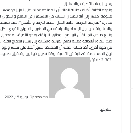
ومن نزوعات التطرف والانغلاق.
ولهذه الغاية، أضاف جلالة الملك أن المملكة عملت على تعزيز جهودها لل
متنوعة، مشيرا إلى أنه لتمكين الشباب من الاستمرار في التعلم والتكوي
مبادرة “مدرسة الفرصة الثانية الجيل الجديد للتربية والتأهيل”، حيث تعتمد
والمقاولة، من أجل الإعداد والمرافقة في المشروع المهني الفردي لكل
وتابع صاحب الجلالة أن البرنامج الوطني للارتقاء بمحو الأمية، الموجه إ
حيث تتجاوز أهدافه عملية تعلم القراءة والكتابة إلى تيسير اندماج الف
من جهة أخرى، أكد جلالة الملك أن المملكة تسهر أيضا، على تيسير ولوج ا
لهن المساهمة بفعالية في التنمية، وكذا تطوير ذواتهن وتحقيق طموحا
أرسل
382
2 دقائق
بريدا
إلكترونيا
Dpress.ma
يونيو 15, 2022
تويتر
لينكدإن
فيسبوك
بوكيت
بينتيريست
Odnoklassniki
شاركها
تويتر
لينكدإن
فيسبوك
بوكيت
طباعة
بينتيريست
مشاركة
Odnoklassniki
عبر
البريد