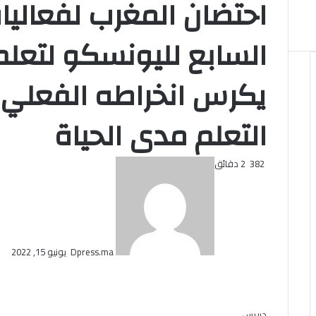
احتضان المغرب لفعاليا
السابع لليونسكو لتعلم 
يكرس انخراطه الفعلي 
التعلم مدى الحياة
أرسل
382
2 دقائق
بريدا
إلكترونيا
Dpress.ma
يونيو 15, 2022
تويتر
لينكدإن
فيسبوك
بوكيت
بينتيريست
Odnoklassniki
دبريس